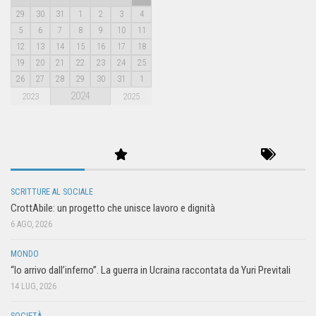
29
30
31
1
2
3
4
5
6
7
8
9
10
11
12
13
14
15
16
17
18
19
20
21
22
23
24
25
26
27
28
29
30
31
1
2024
2023
2025
SCRITTURE AL SOCIALE
CrottAbile: un progetto che unisce lavoro e dignità
6 AGO, 2026
MONDO
“Io arrivo dall’inferno”. La guerra in Ucraina raccontata da Yuri Previtali
14 LUG, 2026
SOCIETÀ