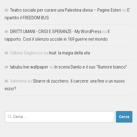
Teatro sociale per curare una Palestina divisa – Pagine Esteri
su
E’
ripartito il FREEDOM BUS
DIRITTI UMANI - CRISI E SPERANZE - My WordPress
su
Il
rapporto. Così il silenzio uccide in 169 guerre nel mondo
Sabino Sagliocco
su
Inuit: la magia della vita
labubu live wallpaper
su
In scena Danilo e il suo “Rumore bianco”
Valentina
su
Sbarre di zucchero. Il carcere: una fine o un nuovo
inizio?