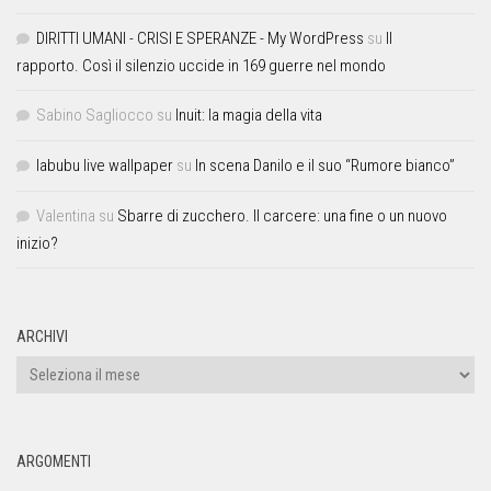
DIRITTI UMANI - CRISI E SPERANZE - My WordPress
su
Il
rapporto. Così il silenzio uccide in 169 guerre nel mondo
Sabino Sagliocco
su
Inuit: la magia della vita
labubu live wallpaper
su
In scena Danilo e il suo “Rumore bianco”
Valentina
su
Sbarre di zucchero. Il carcere: una fine o un nuovo
inizio?
ARCHIVI
ARGOMENTI