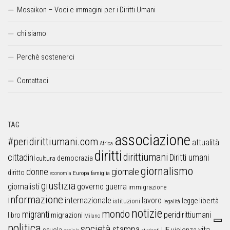
Mosaikon – Voci e immagini per i Diritti Umani
chi siamo
Perchè sostenerci
Contattaci
TAG
associazione
#peridirittiumani.com
attualità
Africa
diritti
dirittiumani
cittadini
Diritti umani
democrazia
cultura
giornalismo
donne
giornale
diritto
Europa
famiglia
economia
giustizia
guerra
giornalisti
governo
immigrazione
informazione
internazionale
lavoro
libertà
legge
istituzioni
legalità
notizie
mondo
migranti
peridirittiumani
libro
migrazioni
Milano
politica
società
stampa
vita