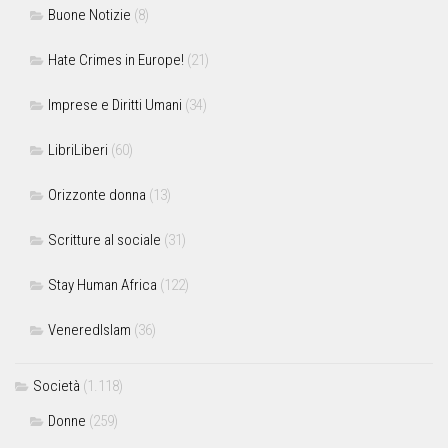
Buone Notizie
(8)
Hate Crimes in Europe!
(21)
Imprese e Diritti Umani
(34)
LibriLiberi
(60)
Orizzonte donna
(13)
Scritture al sociale
(31)
Stay Human Africa
(122)
VeneredIslam
(36)
Società
(1.118)
Donne
(259)