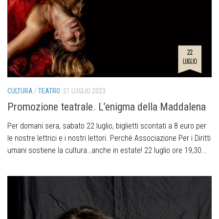
CULTURA
/
TEATRO
21 LUGLIO 2023
Promozione teatrale. L’enigma della Maddalena
Per domani sera, sabato 22 luglio, biglietti scontati a 8 euro per
le nostre lettrici e i nostri lettori. Perchè Associazione Per i Diritti
umani sostiene la cultura…anche in estate! 22 luglio ore 19,30...