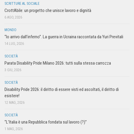
SCRITTURE AL SOCIALE
CrottAbile: un progetto che unisce lavoro e dignità
6 AGO, 2026
MONDO
“Io arrivo dall’inferno”. La guerra in Ucraina raccontata da Yuri Previtali
14 LUG, 2026
SOCIETÀ
Parata Disability Pride Milano 2026: tutti sulla stessa carrozza
3 GIU, 2026
SOCIETÀ
Disability Pride 2026: il diritto di essere visti ed ascoltati, il diritto di
esistere!
12 MAG, 2026
SOCIETÀ
“L’Italia è una Repubblica fondata sul lavoro (?)”
1 MAG, 2026