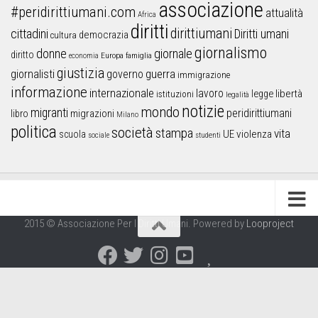
associazione
#peridirittiumani.com
attualità
Africa
diritti
dirittiumani
cittadini
Diritti umani
democrazia
cultura
giornalismo
donne
giornale
diritto
Europa
famiglia
economia
giustizia
guerra
giornalisti
governo
immigrazione
informazione
internazionale
lavoro
libertà
legge
istituzioni
legalità
notizie
mondo
migranti
peridirittiumani
libro
migrazioni
Milano
politica
società
stampa
vita
UE
violenza
scuola
sociale
studenti
2015 © Associazione Per I Diritti Umani. Powered by
Looproject