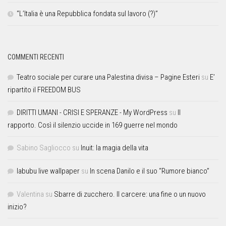
“L’Italia è una Repubblica fondata sul lavoro (?)”
COMMENTI RECENTI
Teatro sociale per curare una Palestina divisa – Pagine Esteri
su
E’
ripartito il FREEDOM BUS
DIRITTI UMANI - CRISI E SPERANZE - My WordPress
su
Il
rapporto. Così il silenzio uccide in 169 guerre nel mondo
Sabino Sagliocco
su
Inuit: la magia della vita
labubu live wallpaper
su
In scena Danilo e il suo “Rumore bianco”
Valentina
su
Sbarre di zucchero. Il carcere: una fine o un nuovo
inizio?