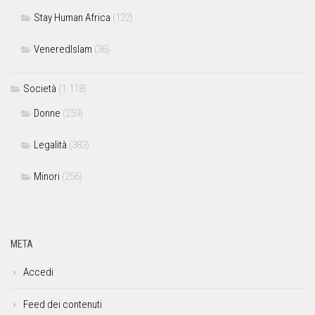
Stay Human Africa
(122)
VeneredIslam
(36)
Società
(1.118)
Donne
(259)
Legalità
(383)
Minori
(256)
META
Accedi
Feed dei contenuti