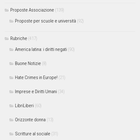
Proposte Associazione
(139)
Proposte per scuole e università
(92)
Rubriche
(417)
America latina: i diritti negati
(90)
Buone Notizie
(8)
Hate Crimes in Europe!
(21)
Imprese e Diritti Umani
(34)
LibriLiberi
(60)
Orizzonte donna
(13)
Scritture al sociale
(31)