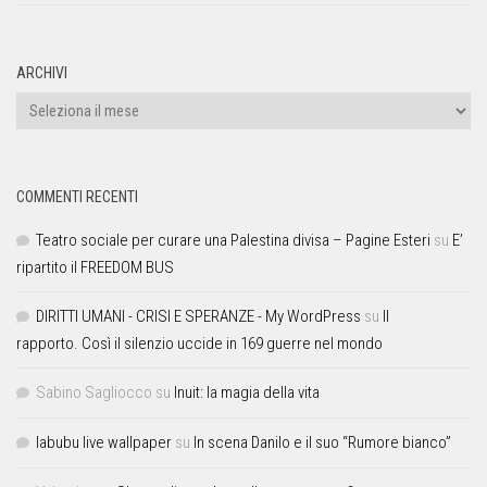
ARCHIVI
COMMENTI RECENTI
Teatro sociale per curare una Palestina divisa – Pagine Esteri
su
E’
ripartito il FREEDOM BUS
DIRITTI UMANI - CRISI E SPERANZE - My WordPress
su
Il
rapporto. Così il silenzio uccide in 169 guerre nel mondo
Sabino Sagliocco
su
Inuit: la magia della vita
labubu live wallpaper
su
In scena Danilo e il suo “Rumore bianco”