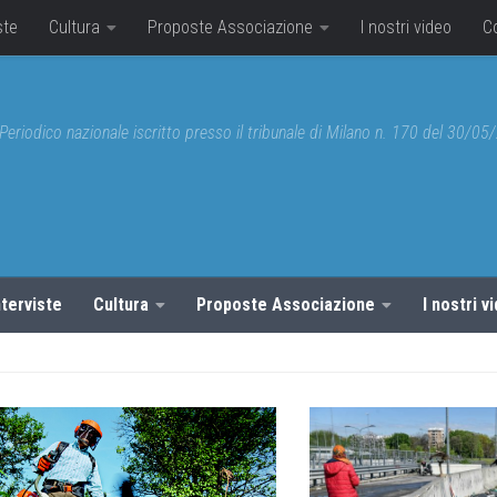
ste
Cultura
Proposte Associazione
I nostri video
C
Periodico nazionale iscritto presso il tribunale di Milano n. 170 del 30/0
nterviste
Cultura
Proposte Associazione
I nostri v