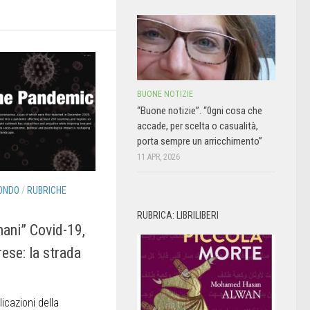
BUONE NOTIZIE
“Buone notizie”. “0gni cosa che
accade, per scelta o casualità,
porta sempre un arricchimento”
11 APR, 2026
ONDO
/
RUBRICHE
RUBRICA: LIBRILIBERI
mani” Covid-19,
rese: la strada
icazioni della