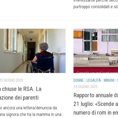
interessante perchè decos
purtroppo consolidati e slog
DONNE
/
LEGALITÀ
/
MINORI
/
25 GIUGNO 2020
24 GIUGNO 2020
 chiuse le RSA. La
Rapporto annuale d
azione dei parenti
21 luglio: «Scende a
o ancora una lettera/denuncia da
numero di rom in e
 una signora che ha la mamma in una