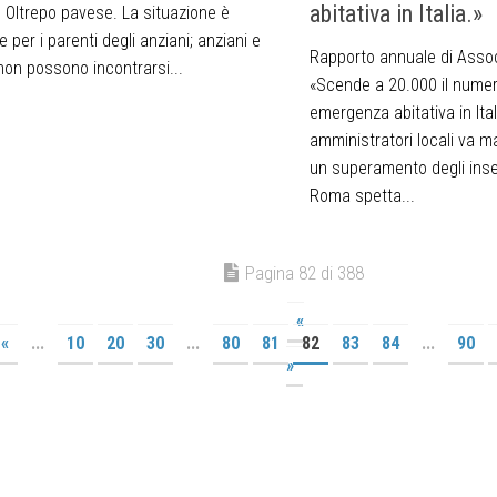
abitativa in Italia.»
’ Oltrepo pavese. La situazione è
e per i parenti degli anziani; anziani e
Rapporto annuale di Associ
 non possono incontrarsi...
«Scende a 20.000 il numer
emergenza abitativa in Itali
amministratori locali va m
un superamento degli ins
Roma spetta...
Pagina 82 di 388
«
«
...
10
20
30
...
80
81
82
83
84
...
90
»