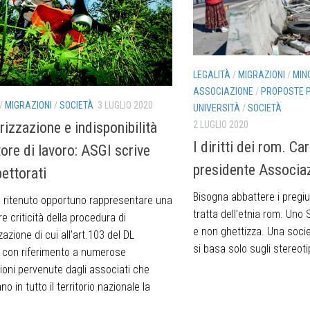
LEGALITÀ
/
MIGRAZIONI
/
MIN
ASSOCIAZIONE
/
PROPOSTE P
/
MIGRAZIONI
/
SOCIETÀ
3 LUGLIO 2020
UNIVERSITÀ
/
SOCIETÀ
rizzazione e indisponibilità
2 LUGLIO 2020
I diritti dei rom. Ca
tore di lavoro: ASGI scrive
presidente Associaz
pettorati
Bisogna abbattere i pregiu
a ritenuto opportuno rappresentare una
tratta dell’etnia rom. Uno S
re criticità della procedura di
e non ghettizza. Una socie
zazione di cui all’art.103 del DL
si basa solo sugli stereotip
 con riferimento a numerose
ioni pervenute dagli associati che
no in tutto il territorio nazionale la