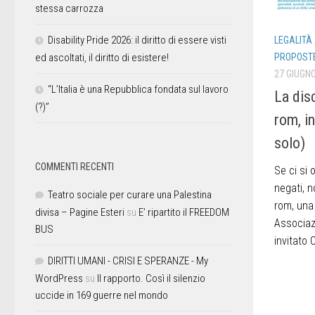
stessa carrozza
Disability Pride 2026: il diritto di essere visti
LEGALITÀ
PROPOSTE
ed ascoltati, il diritto di esistere!
27 GIUGN
“L’Italia è una Repubblica fondata sul lavoro
La dis
(?)”
rom, i
solo)
COMMENTI RECENTI
Se ci si 
negati, n
Teatro sociale per curare una Palestina
rom, una 
divisa – Pagine Esteri
su
E’ ripartito il FREEDOM
Associazi
BUS
invitato 
DIRITTI UMANI - CRISI E SPERANZE - My
WordPress
su
Il rapporto. Così il silenzio
uccide in 169 guerre nel mondo