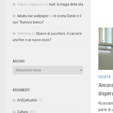
Sabino Sagliocco
su
Inuit: la magia della vita
labubu live wallpaper
su
In scena Danilo e il
suo “Rumore bianco”
Valentina
su
Sbarre di zucchero. Il carcere:
una fine o un nuovo inizio?
ARCHIVI
SOCIETÀ
Ancora
ARGOMENTI
disper
Art(E)attualità
(74)
Riceviam
parte di
Cultura
(885)