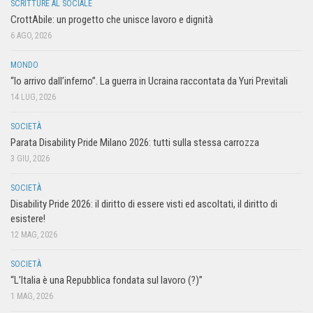
SCRITTURE AL SOCIALE
CrottAbile: un progetto che unisce lavoro e dignità
6 AGO, 2026
MONDO
“Io arrivo dall’inferno”. La guerra in Ucraina raccontata da Yuri Previtali
14 LUG, 2026
SOCIETÀ
Parata Disability Pride Milano 2026: tutti sulla stessa carrozza
3 GIU, 2026
SOCIETÀ
Disability Pride 2026: il diritto di essere visti ed ascoltati, il diritto di
esistere!
12 MAG, 2026
SOCIETÀ
“L’Italia è una Repubblica fondata sul lavoro (?)”
1 MAG, 2026