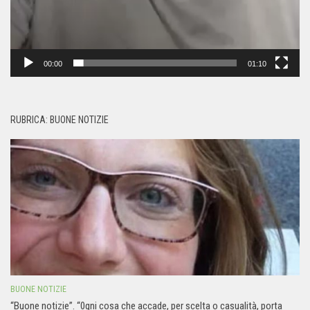
00:00
01:10
RUBRICA: BUONE NOTIZIE
BUONE NOTIZIE
“Buone notizie”. “0gni cosa che accade, per scelta o casualità, porta