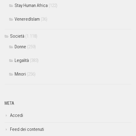
Stay Human Africa
(122)
VeneredIslam
(36)
Società
(1.118)
Donne
(259)
Legalità
(383)
Minori
(256)
META
Accedi
Feed dei contenuti