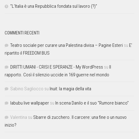
“L’Italia è una Repubblica fondata sul lavoro (?)”
COMMENTI RECENTI
Teatro sociale per curare una Palestina divisa – Pagine Esteri
su
E’
ripartito il FREEDOM BUS
DIRITTI UMANI - CRISI E SPERANZE - My WordPress
su
Il
rapporto. Così il silenzio uccide in 169 guerre nel mondo
Sabino Sagliocco
su
Inuit: la magia della vita
labubu live wallpaper
su
In scena Danilo e il suo “Rumore bianco”
Valentina
su
Sbarre di zucchero. Il carcere: una fine o un nuovo
inizio?