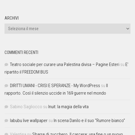
ARCHIVI
COMMENTI RECENTI
Teatro sociale per curare una Palestina divisa – Pagine Esteri
su
E’
ripartito il FREEDOM BUS
DIRITTI UMANI - CRISI E SPERANZE - My WordPress
su
Il
rapporto. Così il silenzio uccide in 169 guerre nel mondo
Sabino Sagliocco
su
Inuit: la magia della vita
labubu live wallpaper
su
In scena Danilo e il suo “Rumore bianco”
Valentina
su
Sbarre di zucchero. Il carcere: una fine o un nuovo