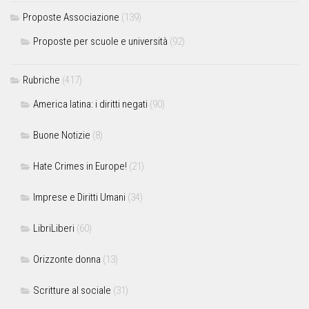
Proposte Associazione
(139)
Proposte per scuole e università
(92)
Rubriche
(417)
America latina: i diritti negati
(90)
Buone Notizie
(8)
Hate Crimes in Europe!
(21)
Imprese e Diritti Umani
(34)
LibriLiberi
(60)
Orizzonte donna
(13)
Scritture al sociale
(31)