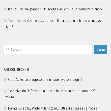
labubu live wallpaper
su
In scena Danilo e il suo “Rumore bianco”
Valentina
su
Sbarre di zucchero. Il carcere: una fine o un nuovo
inizio?
ARTICOLI RECENTI
CrottAbile: un progetto che unisce lavoro e dignità
“Io arrivo dall’inferno”. La guerra in Ucraina raccontata da Yuri
Previtali
Parata Disability Pride Milano 2026: tutti sulla stessa carrozza