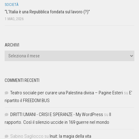
SOCIETÀ
“L’Italia è una Repubblica fondata sul lavoro (?)”
1 MAG, 2026
ARCHIVI
COMMENTI RECENTI
Teatro sociale per curare una Palestina divisa – Pagine Esteri
su
E’
ripartito il FREEDOM BUS
DIRITTI UMANI - CRISI E SPERANZE - My WordPress
su
Il
rapporto. Così il silenzio uccide in 169 guerre nel mondo
Sabino Sagliocco
su
Inuit: la magia della vita