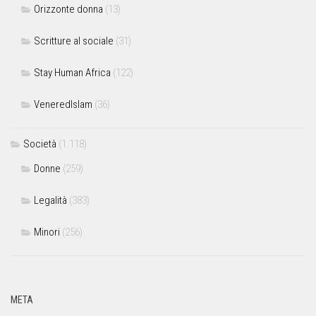
Orizzonte donna
(13)
Scritture al sociale
(31)
Stay Human Africa
(122)
VeneredIslam
(36)
Società
(1.118)
Donne
(259)
Legalità
(383)
Minori
(256)
META