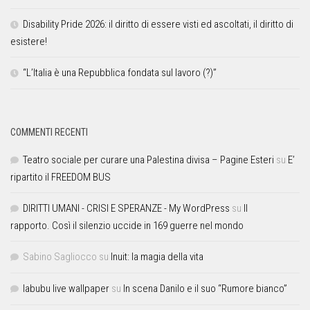
Disability Pride 2026: il diritto di essere visti ed ascoltati, il diritto di
esistere!
“L’Italia è una Repubblica fondata sul lavoro (?)”
COMMENTI RECENTI
Teatro sociale per curare una Palestina divisa – Pagine Esteri
su
E’
ripartito il FREEDOM BUS
DIRITTI UMANI - CRISI E SPERANZE - My WordPress
su
Il
rapporto. Così il silenzio uccide in 169 guerre nel mondo
Sabino Sagliocco
su
Inuit: la magia della vita
labubu live wallpaper
su
In scena Danilo e il suo “Rumore bianco”