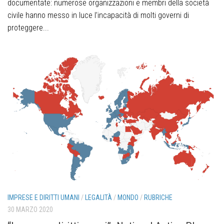
documentate: numerose organizzazioni e membri della società
civile hanno messo in luce l’incapacità di molti governi di
proteggere...
IMPRESE E DIRITTI UMANI
/
LEGALITÀ
/
MONDO
/
RUBRICHE
30 MARZO 2020