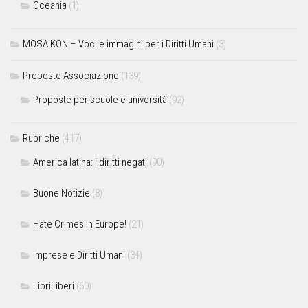
Oceania
(1)
MOSAIKON – Voci e immagini per i Diritti Umani
(3)
Proposte Associazione
(139)
Proposte per scuole e università
(92)
Rubriche
(417)
America latina: i diritti negati
(90)
Buone Notizie
(8)
Hate Crimes in Europe!
(21)
Imprese e Diritti Umani
(34)
LibriLiberi
(60)