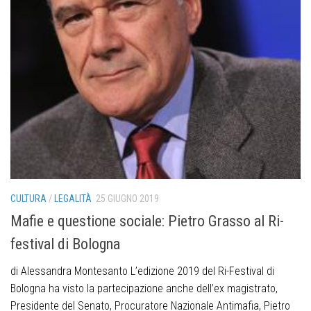
CULTURA
/
LEGALITÀ
25 GIUGNO 2019
Mafie e questione sociale: Pietro Grasso al Ri-
festival di Bologna
di Alessandra Montesanto L’edizione 2019 del Ri-Festival di
Bologna ha visto la partecipazione anche dell’ex magistrato,
Presidente del Senato, Procuratore Nazionale Antimafia, Pietro