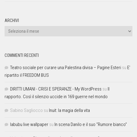
ARCHIVI
COMMENTI RECENTI
Teatro sociale per curare una Palestina divisa – Pagine Esteri
su
E’
ripartito il FREEDOM BUS
DIRITTI UMANI - CRISI E SPERANZE - My WordPress
su
Il
rapporto. Così il silenzio uccide in 169 guerre nel mondo
Sabino Sagliocco
su
Inuit: la magia della vita
labubu live wallpaper
su
In scena Danilo e il suo “Rumore bianco”