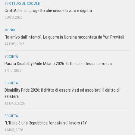
SCRITTURE AL SOCIALE
CrottAbile: un progetto che unisce lavoro e dignità
6 AGO, 2026
MONDO
“Io arrivo dall’inferno”. La guerra in Ucraina raccontata da Yuri Previtali
14 LUG, 2026
SOCIETÀ
Parata Disability Pride Milano 2026: tutti sulla stessa carrozza
3 GIU, 2026
SOCIETÀ
Disability Pride 2026: il diritto di essere visti ed ascoltati, il diritto di
esistere!
12 MAG, 2026
SOCIETÀ
“L’Italia è una Repubblica fondata sul lavoro (?)”
1 MAG, 2026