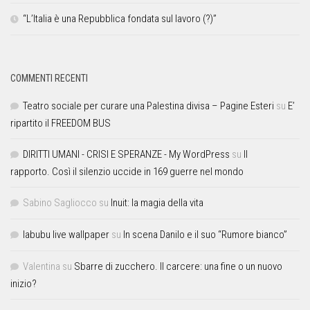
“L’Italia è una Repubblica fondata sul lavoro (?)”
COMMENTI RECENTI
Teatro sociale per curare una Palestina divisa – Pagine Esteri
su
E’
ripartito il FREEDOM BUS
DIRITTI UMANI - CRISI E SPERANZE - My WordPress
su
Il
rapporto. Così il silenzio uccide in 169 guerre nel mondo
Sabino Sagliocco
su
Inuit: la magia della vita
labubu live wallpaper
su
In scena Danilo e il suo “Rumore bianco”
Valentina
su
Sbarre di zucchero. Il carcere: una fine o un nuovo
inizio?