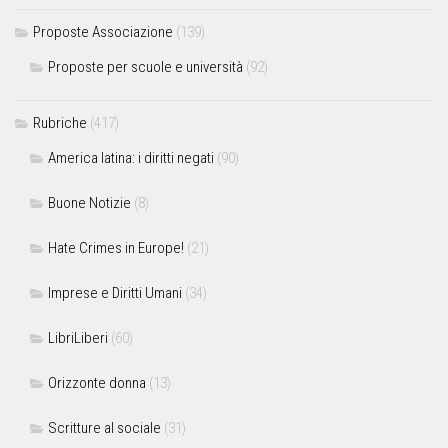
Proposte Associazione
(139)
Proposte per scuole e università
(92)
Rubriche
(417)
America latina: i diritti negati
(90)
Buone Notizie
(8)
Hate Crimes in Europe!
(21)
Imprese e Diritti Umani
(34)
LibriLiberi
(60)
Orizzonte donna
(13)
Scritture al sociale
(31)