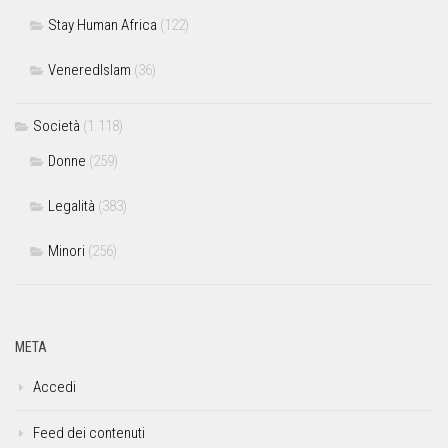
Stay Human Africa
(122)
VeneredIslam
(36)
Società
(1.118)
Donne
(259)
Legalità
(383)
Minori
(256)
META
Accedi
Feed dei contenuti