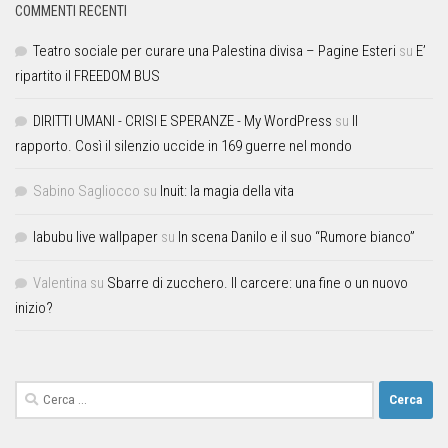
COMMENTI RECENTI
Teatro sociale per curare una Palestina divisa – Pagine Esteri
su
E’
ripartito il FREEDOM BUS
DIRITTI UMANI - CRISI E SPERANZE - My WordPress
su
Il
rapporto. Così il silenzio uccide in 169 guerre nel mondo
Sabino Sagliocco
su
Inuit: la magia della vita
labubu live wallpaper
su
In scena Danilo e il suo “Rumore bianco”
Valentina
su
Sbarre di zucchero. Il carcere: una fine o un nuovo
inizio?