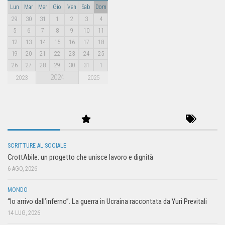
Lun
Mar
Mer
Gio
Ven
Sab
Dom
29
30
31
1
2
3
4
5
6
7
8
9
10
11
12
13
14
15
16
17
18
19
20
21
22
23
24
25
26
27
28
29
30
31
1
2024
2023
2025
SCRITTURE AL SOCIALE
CrottAbile: un progetto che unisce lavoro e dignità
6 AGO, 2026
MONDO
“Io arrivo dall’inferno”. La guerra in Ucraina raccontata da Yuri Previtali
14 LUG, 2026