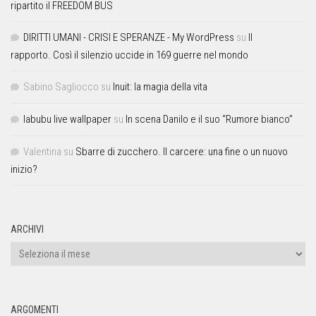
ripartito il FREEDOM BUS
DIRITTI UMANI - CRISI E SPERANZE - My WordPress
su
Il
rapporto. Così il silenzio uccide in 169 guerre nel mondo
Sabino Sagliocco
su
Inuit: la magia della vita
labubu live wallpaper
su
In scena Danilo e il suo “Rumore bianco”
Valentina
su
Sbarre di zucchero. Il carcere: una fine o un nuovo
inizio?
ARCHIVI
ARGOMENTI