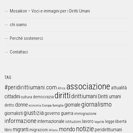
Mosaikon – Voci e immagini per i Diritti Umani
chi siamo
Perchè sostenerci
Contattaci
TAG
associazione
#peridirittiumani.com
attualità
Africa
diritti
dirittiumani
cittadini
Diritti umani
democrazia
cultura
giornalismo
donne
giornale
diritto
Europa
famiglia
economia
giustizia
guerra
giornalisti
governo
immigrazione
informazione
internazionale
lavoro
libertà
legge
istituzioni
legalità
notizie
mondo
migranti
peridirittiumani
libro
migrazioni
Milano