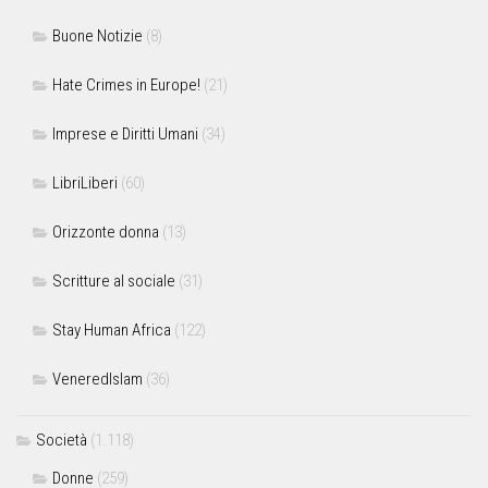
Buone Notizie
(8)
Hate Crimes in Europe!
(21)
Imprese e Diritti Umani
(34)
LibriLiberi
(60)
Orizzonte donna
(13)
Scritture al sociale
(31)
Stay Human Africa
(122)
VeneredIslam
(36)
Società
(1.118)
Donne
(259)