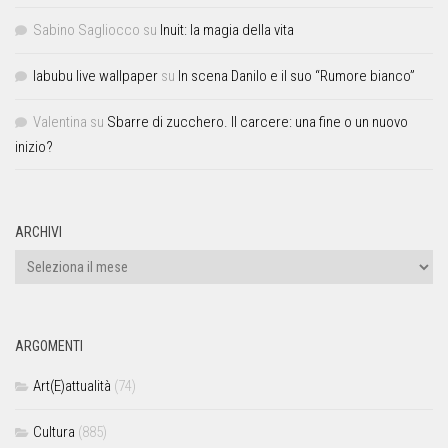
Sabino Sagliocco
su
Inuit: la magia della vita
labubu live wallpaper
su
In scena Danilo e il suo “Rumore bianco”
Valentina
su
Sbarre di zucchero. Il carcere: una fine o un nuovo
inizio?
ARCHIVI
ARGOMENTI
Art(E)attualità
(74)
Cultura
(885)