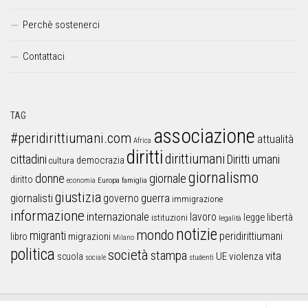
Perchè sostenerci
Contattaci
TAG
associazione
#peridirittiumani.com
attualità
Africa
diritti
dirittiumani
cittadini
Diritti umani
democrazia
cultura
giornalismo
donne
giornale
diritto
Europa
famiglia
economia
giustizia
guerra
giornalisti
governo
immigrazione
informazione
internazionale
lavoro
libertà
legge
istituzioni
legalità
notizie
mondo
migranti
peridirittiumani
libro
migrazioni
Milano
politica
società
stampa
vita
UE
violenza
scuola
sociale
studenti