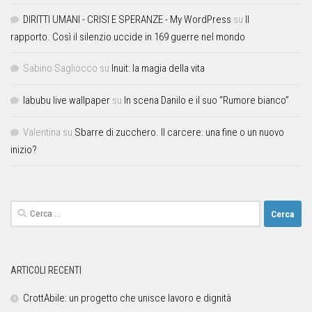
DIRITTI UMANI - CRISI E SPERANZE - My WordPress
su
Il
rapporto. Così il silenzio uccide in 169 guerre nel mondo
Sabino Sagliocco
su
Inuit: la magia della vita
labubu live wallpaper
su
In scena Danilo e il suo “Rumore bianco”
Valentina
su
Sbarre di zucchero. Il carcere: una fine o un nuovo
inizio?
ARTICOLI RECENTI
CrottAbile: un progetto che unisce lavoro e dignità