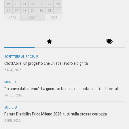
19
20
21
22
23
24
25
26
27
28
29
30
31
1
2024
2023
2025
SCRITTURE AL SOCIALE
CrottAbile: un progetto che unisce lavoro e dignità
6 AGO, 2026
MONDO
“Io arrivo dall’inferno”. La guerra in Ucraina raccontata da Yuri Previtali
14 LUG, 2026
SOCIETÀ
Parata Disability Pride Milano 2026: tutti sulla stessa carrozza
3 GIU, 2026