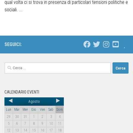
qual volta ci si trova in presenza di particolari tensioni politiche e
sociali. ...
SEGUICI:
CALENDARIO EVENTI
Agosto
Lun
Mar
Mer
Gio
Ven
Sab
Dom
29
30
31
1
2
3
4
5
6
7
8
9
10
11
12
13
14
15
16
17
18