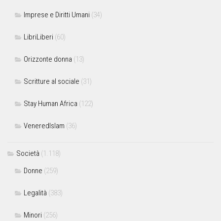
Imprese e Diritti Umani
(34)
LibriLiberi
(60)
Orizzonte donna
(13)
Scritture al sociale
(31)
Stay Human Africa
(122)
VeneredIslam
(36)
Società
(1.118)
Donne
(259)
Legalità
(383)
Minori
(256)