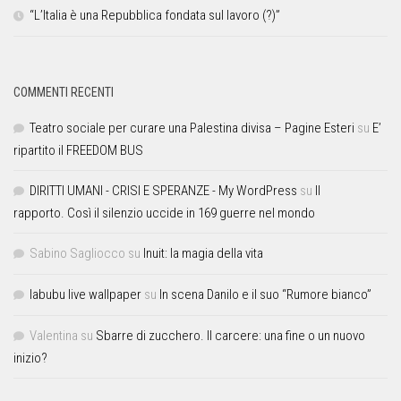
“L’Italia è una Repubblica fondata sul lavoro (?)”
COMMENTI RECENTI
Teatro sociale per curare una Palestina divisa – Pagine Esteri
su
E’
ripartito il FREEDOM BUS
DIRITTI UMANI - CRISI E SPERANZE - My WordPress
su
Il
rapporto. Così il silenzio uccide in 169 guerre nel mondo
Sabino Sagliocco
su
Inuit: la magia della vita
labubu live wallpaper
su
In scena Danilo e il suo “Rumore bianco”
Valentina
su
Sbarre di zucchero. Il carcere: una fine o un nuovo
inizio?