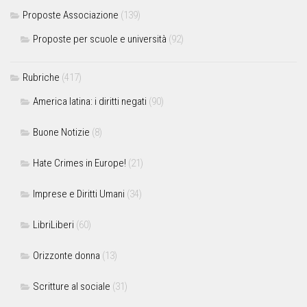
Proposte Associazione
(139)
Proposte per scuole e università
(92)
Rubriche
(417)
America latina: i diritti negati
(90)
Buone Notizie
(8)
Hate Crimes in Europe!
(21)
Imprese e Diritti Umani
(34)
LibriLiberi
(60)
Orizzonte donna
(13)
Scritture al sociale
(31)