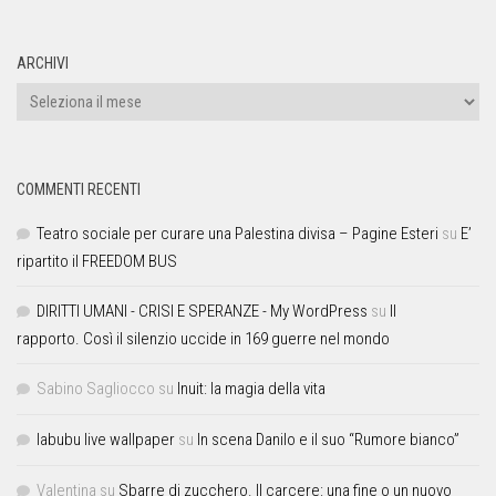
ARCHIVI
COMMENTI RECENTI
Teatro sociale per curare una Palestina divisa – Pagine Esteri
su
E’
ripartito il FREEDOM BUS
DIRITTI UMANI - CRISI E SPERANZE - My WordPress
su
Il
rapporto. Così il silenzio uccide in 169 guerre nel mondo
Sabino Sagliocco
su
Inuit: la magia della vita
labubu live wallpaper
su
In scena Danilo e il suo “Rumore bianco”
Valentina
su
Sbarre di zucchero. Il carcere: una fine o un nuovo