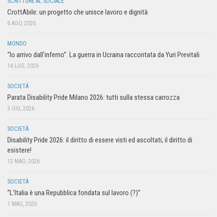
SCRITTURE AL SOCIALE
CrottAbile: un progetto che unisce lavoro e dignità
6 AGO, 2026
MONDO
“Io arrivo dall’inferno”. La guerra in Ucraina raccontata da Yuri Previtali
14 LUG, 2026
SOCIETÀ
Parata Disability Pride Milano 2026: tutti sulla stessa carrozza
3 GIU, 2026
SOCIETÀ
Disability Pride 2026: il diritto di essere visti ed ascoltati, il diritto di
esistere!
12 MAG, 2026
SOCIETÀ
“L’Italia è una Repubblica fondata sul lavoro (?)”
1 MAG, 2026