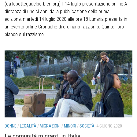
(da labottegadelbarbieri.org) Il 14 luglio presentazione online A
distanza di undici anni dalla pubblicazione della prima
edizione, martedì 14 luglio 2020 alle ore 18 Lunaria presenta in
un evento online Cronache di ordinario razzismo. Quinto libro
bianco sul razzismo...
DONNE
/
LEGALITÀ
/
MIGRAZIONI
/
MINORI
/
SOCIETÀ
4 GIUGNO 2020
Le comunità migranti in Italia