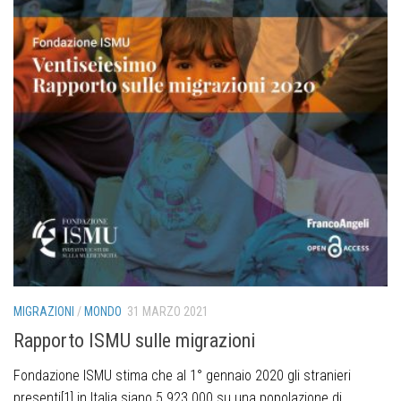
MIGRAZIONI
/
MONDO
31 MARZO 2021
Rapporto ISMU sulle migrazioni
Fondazione ISMU stima che al 1° gennaio 2020 gli stranieri
presenti[1] in Italia siano 5.923.000 su una popolazione di