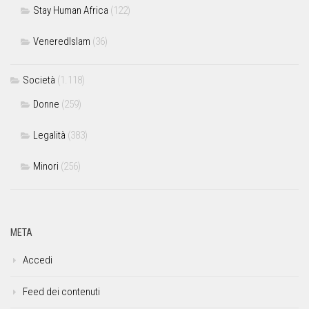
Stay Human Africa
(122)
VeneredIslam
(36)
Società
(1.118)
Donne
(259)
Legalità
(383)
Minori
(256)
META
Accedi
Feed dei contenuti