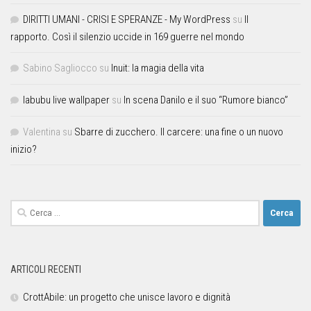
DIRITTI UMANI - CRISI E SPERANZE - My WordPress
su
Il
rapporto. Così il silenzio uccide in 169 guerre nel mondo
Sabino Sagliocco
su
Inuit: la magia della vita
labubu live wallpaper
su
In scena Danilo e il suo “Rumore bianco”
Valentina
su
Sbarre di zucchero. Il carcere: una fine o un nuovo
inizio?
ARTICOLI RECENTI
CrottAbile: un progetto che unisce lavoro e dignità