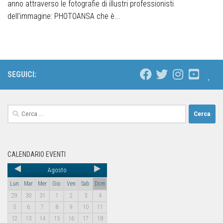
anno attraverso le fotografie di illustri professionisti
dell’immagine: PHOTOANSA che è...
SEGUICI:
CALENDARIO EVENTI
Agosto
Lun
Mar
Mer
Gio
Ven
Sab
Dom
29
30
31
1
2
3
4
5
6
7
8
9
10
11
12
13
14
15
16
17
18