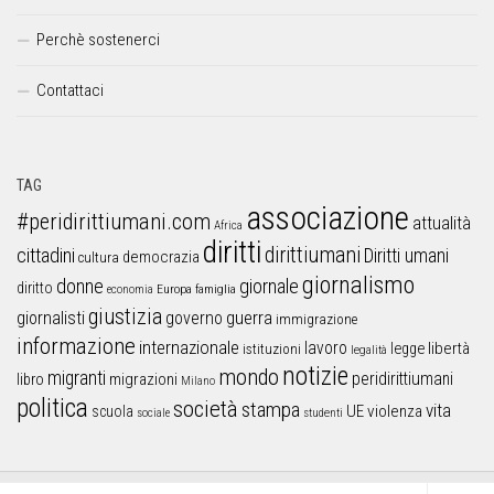
Perchè sostenerci
Contattaci
TAG
associazione
#peridirittiumani.com
attualità
Africa
diritti
dirittiumani
cittadini
Diritti umani
democrazia
cultura
giornalismo
donne
giornale
diritto
Europa
famiglia
economia
giustizia
guerra
giornalisti
governo
immigrazione
informazione
internazionale
lavoro
libertà
legge
istituzioni
legalità
notizie
mondo
migranti
peridirittiumani
libro
migrazioni
Milano
politica
società
stampa
vita
UE
violenza
scuola
sociale
studenti