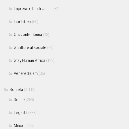
Imprese e Diritti Umani
(34)
LibriLiberi
(60)
Orizzonte donna
(13)
Scritture al sociale
(31)
Stay Human Africa
(122)
VeneredIslam
(36)
Società
(1.118)
Donne
(259)
Legalità
(383)
Minori
(256)