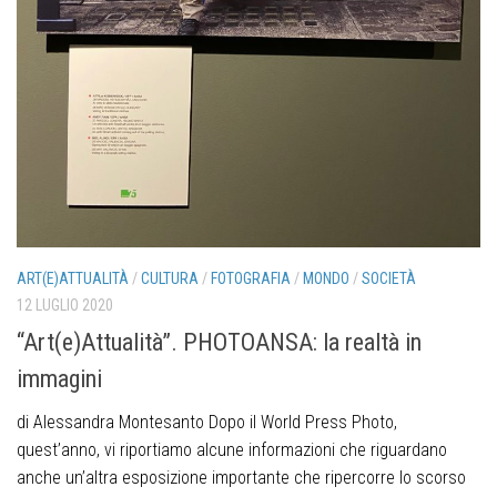
ART(E)ATTUALITÀ
/
CULTURA
/
FOTOGRAFIA
/
MONDO
/
SOCIETÀ
12 LUGLIO 2020
“Art(e)Attualità”. PHOTOANSA: la realtà in
immagini
di Alessandra Montesanto Dopo il World Press Photo,
quest’anno, vi riportiamo alcune informazioni che riguardano
anche un’altra esposizione importante che ripercorre lo scorso