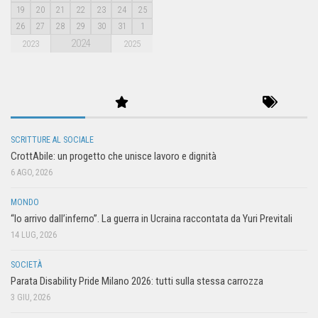
19
20
21
22
23
24
25
26
27
28
29
30
31
1
2024
2023
2025
SCRITTURE AL SOCIALE
CrottAbile: un progetto che unisce lavoro e dignità
6 AGO, 2026
MONDO
“Io arrivo dall’inferno”. La guerra in Ucraina raccontata da Yuri Previtali
14 LUG, 2026
SOCIETÀ
Parata Disability Pride Milano 2026: tutti sulla stessa carrozza
3 GIU, 2026