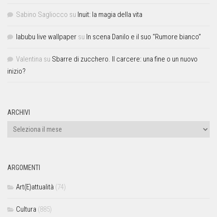
Sabino Sagliocco
su
Inuit: la magia della vita
labubu live wallpaper
su
In scena Danilo e il suo “Rumore bianco”
Valentina
su
Sbarre di zucchero. Il carcere: una fine o un nuovo
inizio?
ARCHIVI
ARGOMENTI
Art(E)attualità
(74)
Cultura
(885)