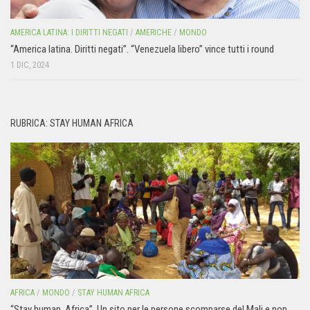
AMERICA LATINA: I DIRITTI NEGATI
/
AMERICHE
/
MONDO
“America latina. Diritti negati”. “Venezuela libero” vince tutti i round
1 DIC, 2024
RUBRICA: STAY HUMAN AFRICA
AFRICA
/
MONDO
/
STAY HUMAN AFRICA
“Stay human. Africa”. Un sito per le persone scomparse del Mali e non