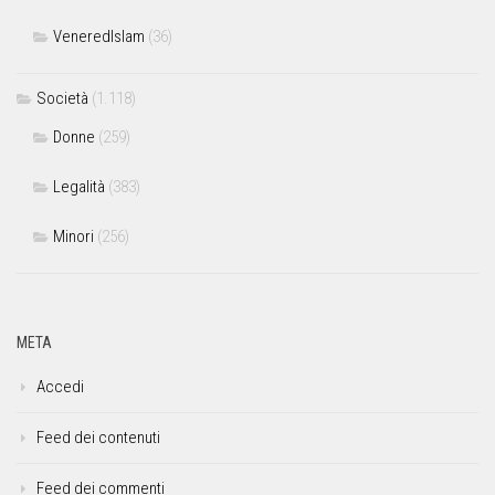
VeneredIslam
(36)
Società
(1.118)
Donne
(259)
Legalità
(383)
Minori
(256)
META
Accedi
Feed dei contenuti
Feed dei commenti