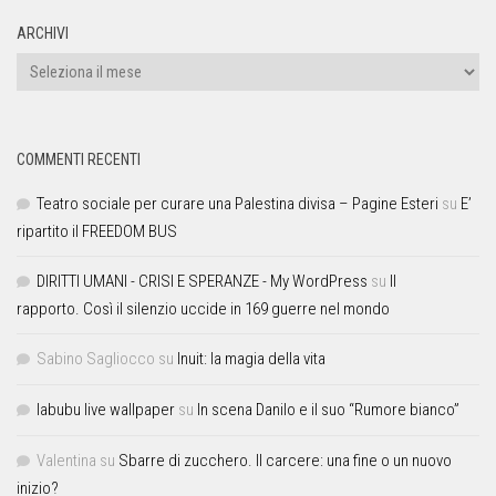
ARCHIVI
COMMENTI RECENTI
Teatro sociale per curare una Palestina divisa – Pagine Esteri
su
E’
ripartito il FREEDOM BUS
DIRITTI UMANI - CRISI E SPERANZE - My WordPress
su
Il
rapporto. Così il silenzio uccide in 169 guerre nel mondo
Sabino Sagliocco
su
Inuit: la magia della vita
labubu live wallpaper
su
In scena Danilo e il suo “Rumore bianco”
Valentina
su
Sbarre di zucchero. Il carcere: una fine o un nuovo
inizio?