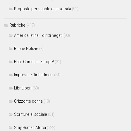
Proposte per scuole e università
(92)
Rubriche
(417)
America latina: i diritti negati
(90)
Buone Notizie
(8)
Hate Crimes in Europe!
(21)
Imprese e Diritti Umani
(34)
LibriLiberi
(60)
Orizzonte donna
(13)
Scritture al sociale
(31)
Stay Human Africa
(122)