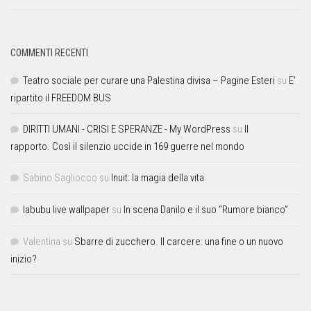
COMMENTI RECENTI
Teatro sociale per curare una Palestina divisa – Pagine Esteri
su
E’
ripartito il FREEDOM BUS
DIRITTI UMANI - CRISI E SPERANZE - My WordPress
su
Il
rapporto. Così il silenzio uccide in 169 guerre nel mondo
Sabino Sagliocco
su
Inuit: la magia della vita
labubu live wallpaper
su
In scena Danilo e il suo “Rumore bianco”
Valentina
su
Sbarre di zucchero. Il carcere: una fine o un nuovo
inizio?