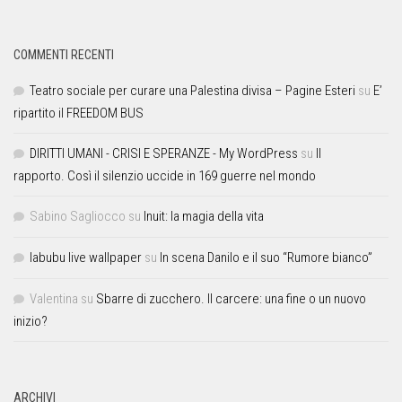
COMMENTI RECENTI
Teatro sociale per curare una Palestina divisa – Pagine Esteri
su
E’
ripartito il FREEDOM BUS
DIRITTI UMANI - CRISI E SPERANZE - My WordPress
su
Il
rapporto. Così il silenzio uccide in 169 guerre nel mondo
Sabino Sagliocco
su
Inuit: la magia della vita
labubu live wallpaper
su
In scena Danilo e il suo “Rumore bianco”
Valentina
su
Sbarre di zucchero. Il carcere: una fine o un nuovo
inizio?
ARCHIVI