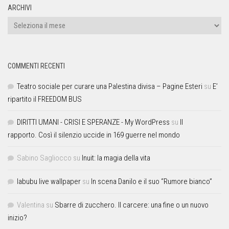
ARCHIVI
COMMENTI RECENTI
Teatro sociale per curare una Palestina divisa – Pagine Esteri
su
E’
ripartito il FREEDOM BUS
DIRITTI UMANI - CRISI E SPERANZE - My WordPress
su
Il
rapporto. Così il silenzio uccide in 169 guerre nel mondo
Sabino Sagliocco
su
Inuit: la magia della vita
labubu live wallpaper
su
In scena Danilo e il suo “Rumore bianco”
Valentina
su
Sbarre di zucchero. Il carcere: una fine o un nuovo
inizio?