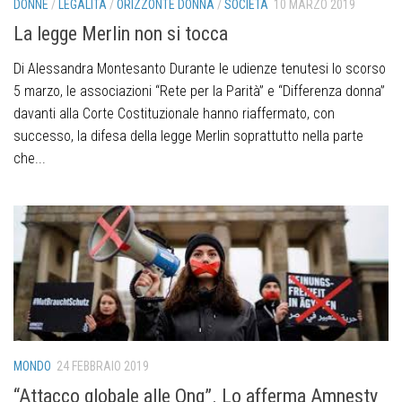
DONNE
/
LEGALITÀ
/
ORIZZONTE DONNA
/
SOCIETÀ
10 MARZO 2019
La legge Merlin non si tocca
Di Alessandra Montesanto Durante le udienze tenutesi lo scorso
5 marzo, le associazioni “Rete per la Parità” e “Differenza donna”
davanti alla Corte Costituzionale hanno riaffermato, con
successo, la difesa della legge Merlin soprattutto nella parte
che...
MONDO
24 FEBBRAIO 2019
“Attacco globale alle Ong”. Lo afferma Amnesty