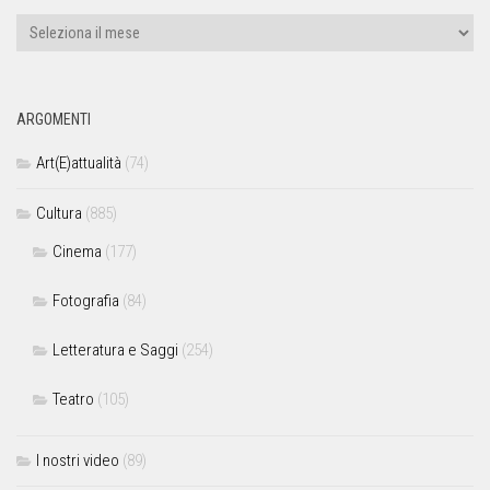
ARGOMENTI
Art(E)attualità
(74)
Cultura
(885)
Cinema
(177)
Fotografia
(84)
Letteratura e Saggi
(254)
Teatro
(105)
I nostri video
(89)