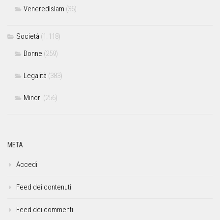
VeneredIslam
(36)
Società
(1.118)
Donne
(259)
Legalità
(383)
Minori
(256)
META
Accedi
Feed dei contenuti
Feed dei commenti