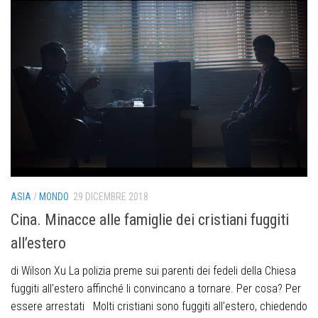
ASIA
/
MONDO
29 DICEMBRE 2018
Cina. Minacce alle famiglie dei cristiani fuggiti
all’estero
di Wilson Xu La polizia preme sui parenti dei fedeli della Chiesa
fuggiti all’estero affinché li convincano a tornare. Per cosa? Per
essere arrestati Molti cristiani sono fuggiti all’estero, chiedendo