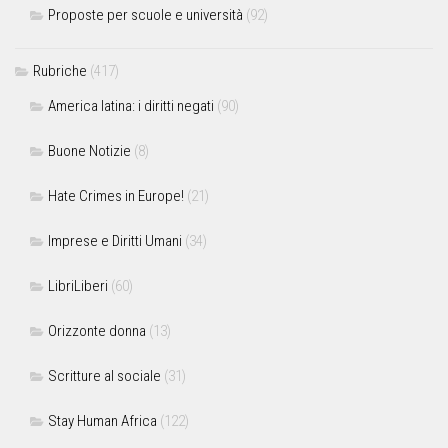
Proposte per scuole e università
(92)
Rubriche
(417)
America latina: i diritti negati
(90)
Buone Notizie
(8)
Hate Crimes in Europe!
(21)
Imprese e Diritti Umani
(34)
LibriLiberi
(60)
Orizzonte donna
(13)
Scritture al sociale
(31)
Stay Human Africa
(122)