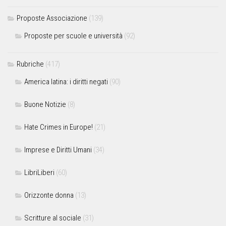
Proposte Associazione
(139)
Proposte per scuole e università
(92)
Rubriche
(417)
America latina: i diritti negati
(90)
Buone Notizie
(8)
Hate Crimes in Europe!
(21)
Imprese e Diritti Umani
(34)
LibriLiberi
(60)
Orizzonte donna
(13)
Scritture al sociale
(31)