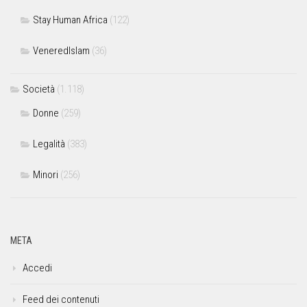
Stay Human Africa
(122)
VeneredIslam
(36)
Società
(1.118)
Donne
(259)
Legalità
(383)
Minori
(256)
META
Accedi
Feed dei contenuti