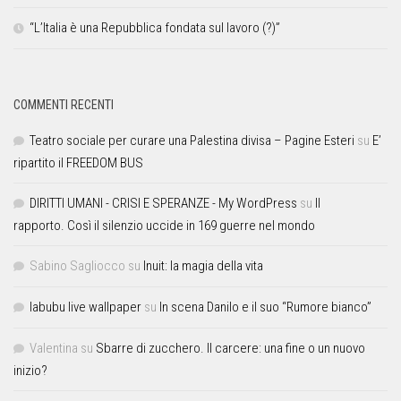
“L’Italia è una Repubblica fondata sul lavoro (?)”
COMMENTI RECENTI
Teatro sociale per curare una Palestina divisa – Pagine Esteri
su
E’
ripartito il FREEDOM BUS
DIRITTI UMANI - CRISI E SPERANZE - My WordPress
su
Il
rapporto. Così il silenzio uccide in 169 guerre nel mondo
Sabino Sagliocco
su
Inuit: la magia della vita
labubu live wallpaper
su
In scena Danilo e il suo “Rumore bianco”
Valentina
su
Sbarre di zucchero. Il carcere: una fine o un nuovo
inizio?