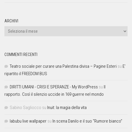
ARCHIVI
COMMENTI RECENTI
Teatro sociale per curare una Palestina divisa – Pagine Esteri
su
E’
ripartito il FREEDOM BUS
DIRITTI UMANI - CRISI E SPERANZE - My WordPress
su
Il
rapporto. Così il silenzio uccide in 169 guerre nel mondo
Sabino Sagliocco
su
Inuit: la magia della vita
labubu live wallpaper
su
In scena Danilo e il suo “Rumore bianco”