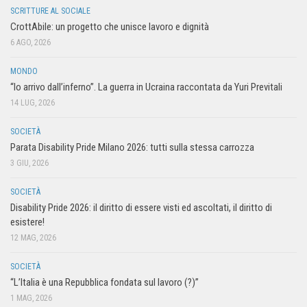
SCRITTURE AL SOCIALE
CrottAbile: un progetto che unisce lavoro e dignità
6 AGO, 2026
MONDO
“Io arrivo dall’inferno”. La guerra in Ucraina raccontata da Yuri Previtali
14 LUG, 2026
SOCIETÀ
Parata Disability Pride Milano 2026: tutti sulla stessa carrozza
3 GIU, 2026
SOCIETÀ
Disability Pride 2026: il diritto di essere visti ed ascoltati, il diritto di
esistere!
12 MAG, 2026
SOCIETÀ
“L’Italia è una Repubblica fondata sul lavoro (?)”
1 MAG, 2026