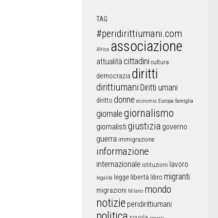
TAG
#peridirittiumani.com
associazione
Africa
cittadini
attualità
cultura
diritti
democrazia
dirittiumani
Diritti umani
donne
diritto
Europa
famiglia
economia
giornalismo
giornale
giustizia
giornalisti
governo
guerra
immigrazione
informazione
internazionale
lavoro
istituzioni
migranti
libertà
libro
legge
legalità
mondo
migrazioni
Milano
notizie
peridirittiumani
politica
scuola