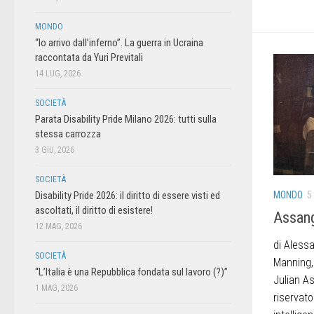
MONDO
“Io arrivo dall’inferno”. La guerra in Ucraina
raccontata da Yuri Previtali
14 LUG, 2026
SOCIETÀ
Parata Disability Pride Milano 2026: tutti sulla
stessa carrozza
3 GIU, 2026
SOCIETÀ
Disability Pride 2026: il diritto di essere visti ed
MONDO
5
ascoltati, il diritto di esistere!
Assang
12 MAG, 2026
di Aless
SOCIETÀ
Manning,
“L’Italia è una Repubblica fondata sul lavoro (?)”
Julian A
1 MAG, 2026
riservato