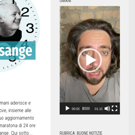
UMANI
Video
Player
 umani aderisce e
00:00
01:10
ve, insieme alle
nuo aggiornamento
 maratona di 24 ore
ange. Qui sotto...
RUBRICA: BUONE NOTIZIE