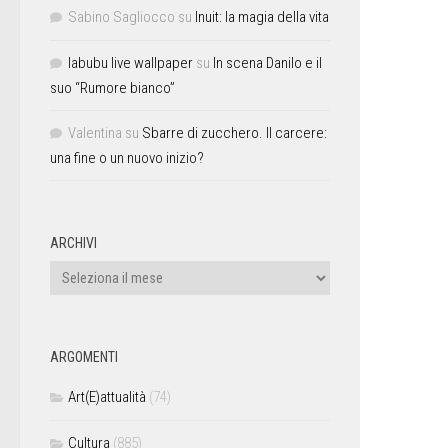
Sabino Sagliocco
su
Inuit: la magia della vita
labubu live wallpaper
su
In scena Danilo e il
suo “Rumore bianco”
Valentina
su
Sbarre di zucchero. Il carcere:
una fine o un nuovo inizio?
ARCHIVI
ARGOMENTI
Art(E)attualità
(74)
Cultura
(885)