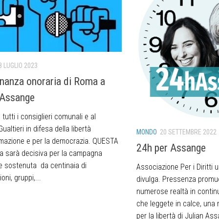
8 LUGLIO 2023
inanza onoraria di Roma a
 Assange
 tutti i consiglieri comunali e al
ualtieri in difesa della libertà
MONDO
20 SETTEMBRE 2022
ormazione e per la democrazia. QUESTA
24h per Assange
a sarà decisiva per la campagna
 e sostenuta da centinaia di
Associazione Per i Diritti
oni, gruppi,...
divulga. Pressenza promuo
numerose realtà in conti
che leggete in calce, una
per la libertà di Julian Ass