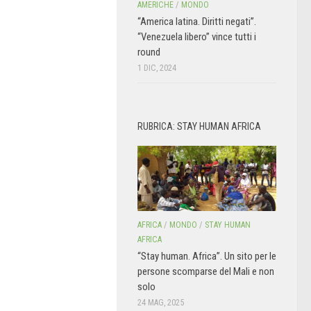
AMERICHE
/
MONDO
“America latina. Diritti negati”.
“Venezuela libero” vince tutti i
round
1 DIC, 2024
RUBRICA: STAY HUMAN AFRICA
AFRICA
/
MONDO
/
STAY HUMAN
AFRICA
“Stay human. Africa”. Un sito per le
persone scomparse del Mali e non
solo
24 MAG, 2025