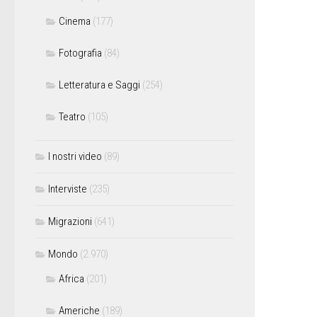
Cinema
(177)
Fotografia
(84)
Letteratura e Saggi
(254)
Teatro
(105)
I nostri video
(89)
Interviste
(235)
Migrazioni
(641)
Mondo
(2.970)
Africa
(201)
Americhe
(189)