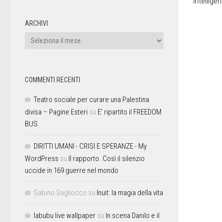
intellige
ARCHIVI
COMMENTI RECENTI
Teatro sociale per curare una Palestina
divisa – Pagine Esteri
su
E’ ripartito il FREEDOM
BUS
DIRITTI UMANI - CRISI E SPERANZE - My
WordPress
su
Il rapporto. Così il silenzio
uccide in 169 guerre nel mondo
Sabino Sagliocco
su
Inuit: la magia della vita
labubu live wallpaper
su
In scena Danilo e il