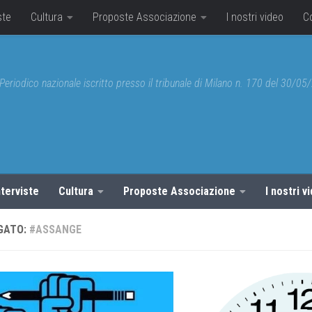
ste
Cultura
Proposte Associazione
I nostri video
C
Periodico nazionale iscritto presso il tribunale di Milano n. 170 del 30/0
nterviste
Cultura
Proposte Associazione
I nostri v
GATO:
#ASSANGE