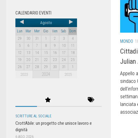
CALENDARIO EVENTI
Agosto
Lun
Mar
Mer
Gio
Ven
Sab
Dom
29
30
31
1
2
3
4
MONDO
1
5
6
7
8
9
10
11
Cittad
12
13
14
15
16
17
18
19
20
21
22
23
24
25
Julian
26
27
28
29
30
31
1
Appello a
2024
2023
2025
sindaco G
dell’inf
settiman
lanciata
associazi
SCRITTURE AL SOCIALE
CrottAbile: un progetto che unisce lavoro e
dignità
6 AGO, 2026