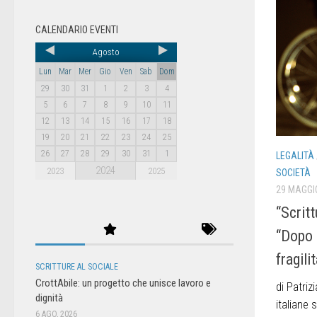
CALENDARIO EVENTI
Agosto
Lun
Mar
Mer
Gio
Ven
Sab
Dom
29
30
31
1
2
3
4
5
6
7
8
9
10
11
12
13
14
15
16
17
18
19
20
21
22
23
24
25
26
27
28
29
30
31
1
LEGALITÀ
2024
2023
2025
SOCIETÀ
29 MAGGI
“Scritt
“Dopo d
fragili
SCRITTURE AL SOCIALE
CrottAbile: un progetto che unisce lavoro e
di Patriz
dignità
italiane 
6 AGO, 2026