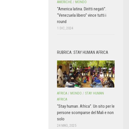
AMERICHE
/
MONDO
“America latina. Diritti negati”.
“Venezuela libero” vince tutti i
round
1 DIC, 2024
RUBRICA: STAY HUMAN AFRICA
AFRICA
/
MONDO
/
STAY HUMAN
AFRICA
“Stay human. Africa”. Un sito per le
persone scomparse del Mali e non
solo
24 MAG, 2025