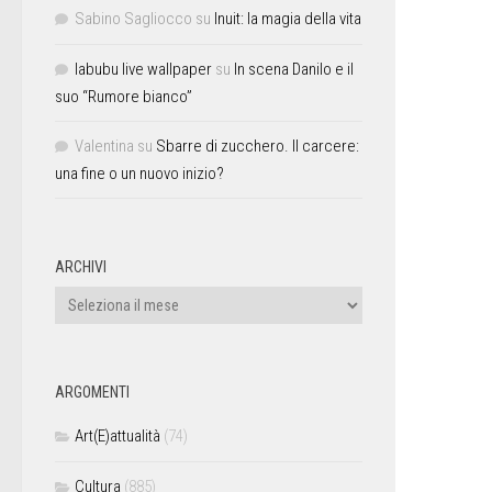
Sabino Sagliocco
su
Inuit: la magia della vita
labubu live wallpaper
su
In scena Danilo e il
suo “Rumore bianco”
Valentina
su
Sbarre di zucchero. Il carcere:
una fine o un nuovo inizio?
ARCHIVI
ARGOMENTI
Art(E)attualità
(74)
Cultura
(885)