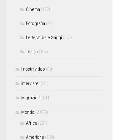
Cinema
(177)
Fotografia
(84)
Letteratura e Saggi
(254)
Teatro
(105)
I nostri video
(89)
Interviste
(235)
Migrazioni
(641)
Mondo
(2.970)
Africa
(201)
Americhe
(189)