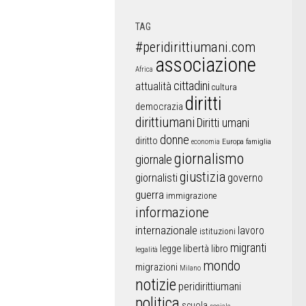
TAG
#peridirittiumani.com
associazione
Africa
cittadini
attualità
cultura
diritti
democrazia
dirittiumani
Diritti umani
donne
diritto
Europa
famiglia
economia
giornalismo
giornale
giustizia
giornalisti
governo
guerra
immigrazione
informazione
internazionale
lavoro
istituzioni
migranti
libertà
libro
legge
legalità
mondo
migrazioni
Milano
notizie
peridirittiumani
politica
scuola