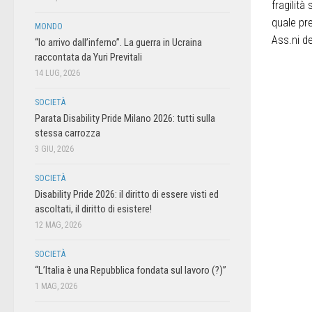
fragilità
quale pre
MONDO
Ass.ni de
“Io arrivo dall’inferno”. La guerra in Ucraina
raccontata da Yuri Previtali
14 LUG, 2026
SOCIETÀ
Parata Disability Pride Milano 2026: tutti sulla
stessa carrozza
3 GIU, 2026
SOCIETÀ
Disability Pride 2026: il diritto di essere visti ed
ascoltati, il diritto di esistere!
12 MAG, 2026
SOCIETÀ
“L’Italia è una Repubblica fondata sul lavoro (?)”
1 MAG, 2026