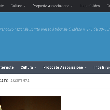
ste
Cultura
Proposte Associazione
I nostri video
C
Periodico nazionale iscritto presso il tribunale di Milano n. 170 del 30/0
nterviste
Cultura
Proposte Associazione
I nostri v
GATO:
ASSIETNZA