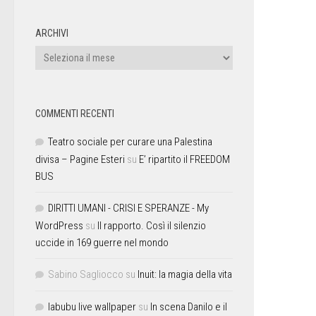
ARCHIVI
COMMENTI RECENTI
Teatro sociale per curare una Palestina
divisa – Pagine Esteri
su
E’ ripartito il FREEDOM
BUS
DIRITTI UMANI - CRISI E SPERANZE - My
WordPress
su
Il rapporto. Così il silenzio
uccide in 169 guerre nel mondo
Sabino Sagliocco
su
Inuit: la magia della vita
labubu live wallpaper
su
In scena Danilo e il