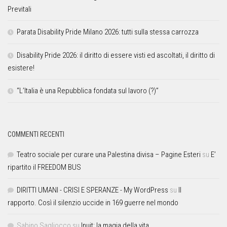
Previtali
Parata Disability Pride Milano 2026: tutti sulla stessa carrozza
Disability Pride 2026: il diritto di essere visti ed ascoltati, il diritto di
esistere!
“L’Italia è una Repubblica fondata sul lavoro (?)”
COMMENTI RECENTI
Teatro sociale per curare una Palestina divisa – Pagine Esteri
su
E’
ripartito il FREEDOM BUS
DIRITTI UMANI - CRISI E SPERANZE - My WordPress
su
Il
rapporto. Così il silenzio uccide in 169 guerre nel mondo
Sabino Sagliocco
su
Inuit: la magia della vita