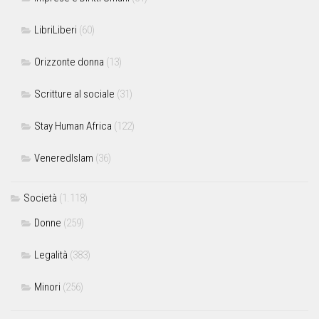
LibriLiberi
(60)
Orizzonte donna
(13)
Scritture al sociale
(31)
Stay Human Africa
(122)
VeneredIslam
(36)
Società
(1.118)
Donne
(259)
Legalità
(383)
Minori
(256)