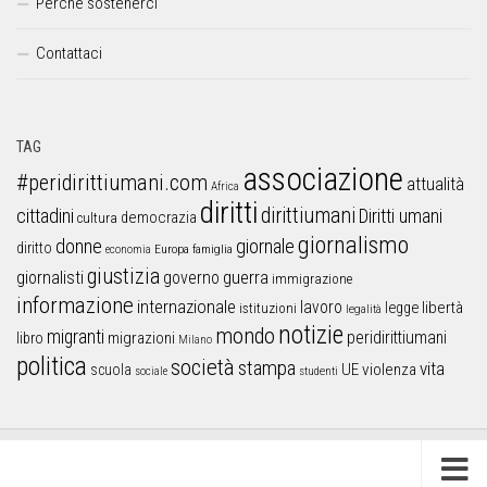
Perchè sostenerci
Contattaci
TAG
associazione
#peridirittiumani.com
attualità
Africa
diritti
dirittiumani
cittadini
Diritti umani
democrazia
cultura
giornalismo
donne
giornale
diritto
Europa
famiglia
economia
giustizia
guerra
giornalisti
governo
immigrazione
informazione
internazionale
lavoro
libertà
legge
istituzioni
legalità
notizie
mondo
migranti
peridirittiumani
libro
migrazioni
Milano
politica
società
stampa
vita
UE
violenza
scuola
sociale
studenti