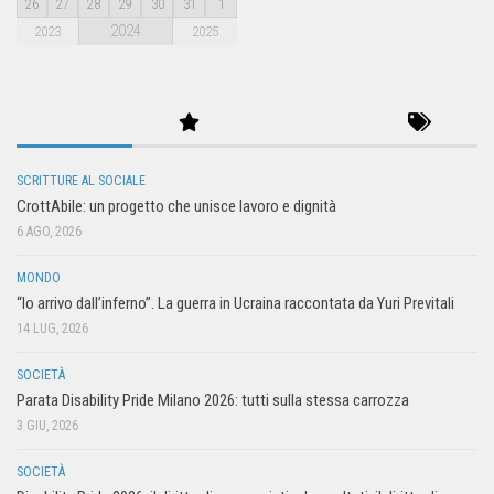
26
27
28
29
30
31
1
2024
2023
2025
SCRITTURE AL SOCIALE
CrottAbile: un progetto che unisce lavoro e dignità
6 AGO, 2026
MONDO
“Io arrivo dall’inferno”. La guerra in Ucraina raccontata da Yuri Previtali
14 LUG, 2026
SOCIETÀ
Parata Disability Pride Milano 2026: tutti sulla stessa carrozza
3 GIU, 2026
SOCIETÀ