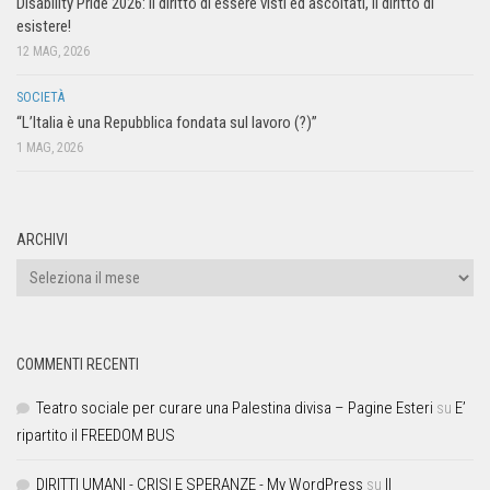
Disability Pride 2026: il diritto di essere visti ed ascoltati, il diritto di
esistere!
12 MAG, 2026
SOCIETÀ
“L’Italia è una Repubblica fondata sul lavoro (?)”
1 MAG, 2026
ARCHIVI
COMMENTI RECENTI
Teatro sociale per curare una Palestina divisa – Pagine Esteri
su
E’
ripartito il FREEDOM BUS
DIRITTI UMANI - CRISI E SPERANZE - My WordPress
su
Il