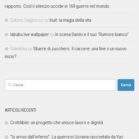
rapporto. Così il silenzio uccide in 169 guerre nel mondo
Sabino Sagliocco
su
Inuit: la magia della vita
labubu live wallpaper
su
In scena Danilo e il suo “Rumore bianco”
Valentina
su
Sbarre di zucchero. Il carcere: una fine o un nuovo
inizio?
ARTICOLI RECENTI
CrottAbile: un progetto che unisce lavoro e dignità
“Io arrivo dall’inferno”. La guerra in Ucraina raccontata da Yuri