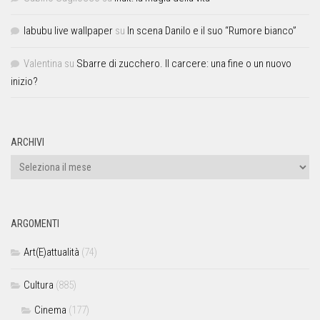
labubu live wallpaper
su
In scena Danilo e il suo “Rumore bianco”
Valentina
su
Sbarre di zucchero. Il carcere: una fine o un nuovo
inizio?
ARCHIVI
ARGOMENTI
Art(E)attualità
(74)
Cultura
(885)
Cinema
(177)