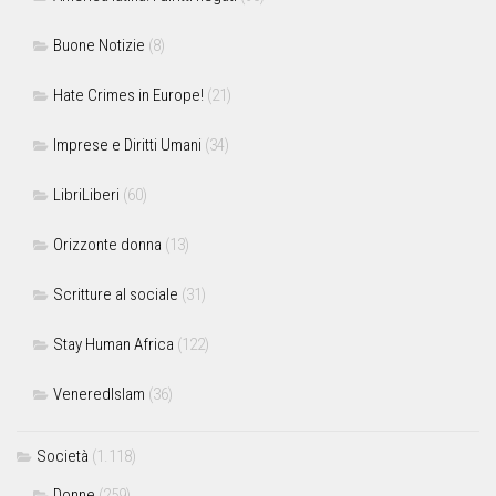
Buone Notizie
(8)
Hate Crimes in Europe!
(21)
Imprese e Diritti Umani
(34)
LibriLiberi
(60)
Orizzonte donna
(13)
Scritture al sociale
(31)
Stay Human Africa
(122)
VeneredIslam
(36)
Società
(1.118)
Donne
(259)