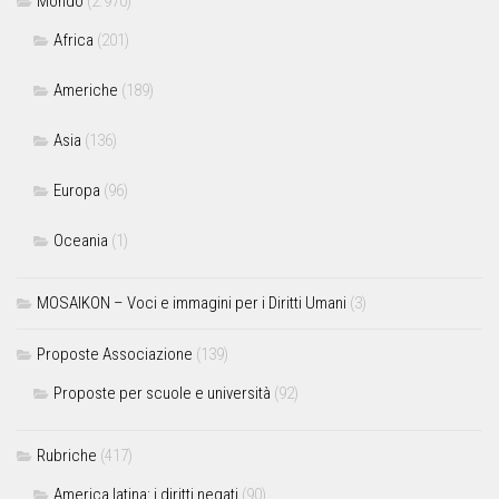
Mondo
(2.970)
Africa
(201)
Americhe
(189)
Asia
(136)
Europa
(96)
Oceania
(1)
MOSAIKON – Voci e immagini per i Diritti Umani
(3)
Proposte Associazione
(139)
Proposte per scuole e università
(92)
Rubriche
(417)
America latina: i diritti negati
(90)