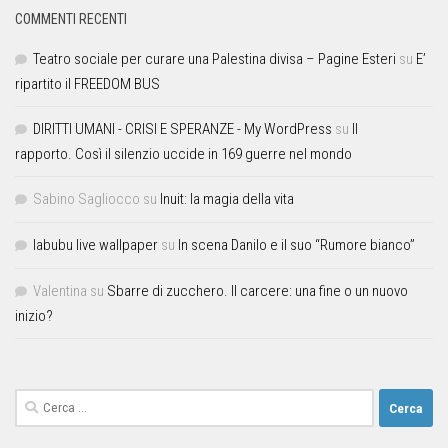
COMMENTI RECENTI
Teatro sociale per curare una Palestina divisa – Pagine Esteri
su
E’
ripartito il FREEDOM BUS
DIRITTI UMANI - CRISI E SPERANZE - My WordPress
su
Il
rapporto. Così il silenzio uccide in 169 guerre nel mondo
Sabino Sagliocco
su
Inuit: la magia della vita
labubu live wallpaper
su
In scena Danilo e il suo “Rumore bianco”
Valentina
su
Sbarre di zucchero. Il carcere: una fine o un nuovo
inizio?