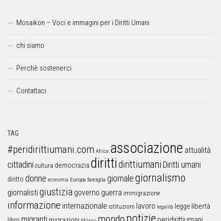
Mosaikon – Voci e immagini per i Diritti Umani
chi siamo
Perchè sostenerci
Contattaci
TAG
associazione
#peridirittiumani.com
attualità
Africa
diritti
dirittiumani
cittadini
Diritti umani
democrazia
cultura
giornalismo
donne
giornale
diritto
Europa
famiglia
economia
giustizia
guerra
giornalisti
governo
immigrazione
informazione
internazionale
lavoro
libertà
legge
istituzioni
legalità
notizie
mondo
migranti
peridirittiumani
libro
migrazioni
Milano