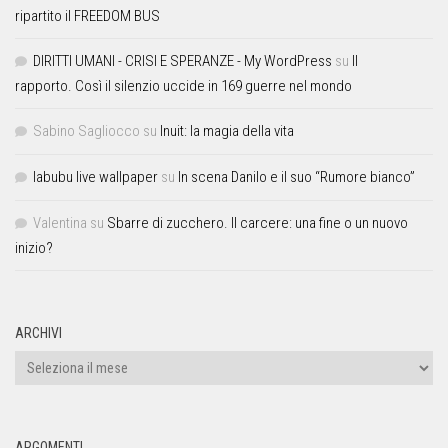
ripartito il FREEDOM BUS
DIRITTI UMANI - CRISI E SPERANZE - My WordPress
su
Il
rapporto. Così il silenzio uccide in 169 guerre nel mondo
Sabino Sagliocco
su
Inuit: la magia della vita
labubu live wallpaper
su
In scena Danilo e il suo “Rumore bianco”
Valentina
su
Sbarre di zucchero. Il carcere: una fine o un nuovo
inizio?
ARCHIVI
ARGOMENTI