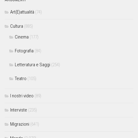
Art(E)attualità
(74)
Cultura
(885)
Cinema
(177)
Fotografia
(84)
Letteratura e Saggi
(254)
Teatro
(105)
I nostri video
(89)
Interviste
(235)
Migrazioni
(641)