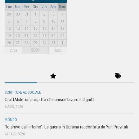
Lun
Mar
Mer
Gio
Ven
Sab
Dom
29
30
31
1
2
3
4
5
6
7
8
9
10
11
12
13
14
15
16
17
18
19
20
21
22
23
24
25
26
27
28
29
30
31
1
2024
2023
2025
SCRITTURE AL SOCIALE
CrottAbile: un progetto che unisce lavoro e dignità
6 AGO, 2026
MONDO
“Io arrivo dall’inferno”. La guerra in Ucraina raccontata da Yuri Previtali
14 LUG, 2026