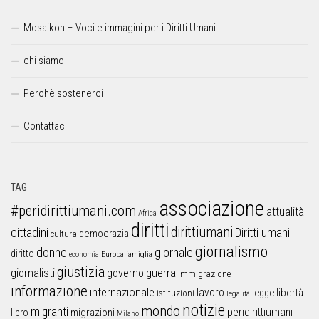
Mosaikon – Voci e immagini per i Diritti Umani
chi siamo
Perchè sostenerci
Contattaci
TAG
associazione
#peridirittiumani.com
attualità
Africa
diritti
dirittiumani
cittadini
Diritti umani
democrazia
cultura
giornalismo
donne
giornale
diritto
Europa
famiglia
economia
giustizia
guerra
giornalisti
governo
immigrazione
informazione
internazionale
lavoro
libertà
legge
istituzioni
legalità
notizie
mondo
migranti
peridirittiumani
libro
migrazioni
Milano