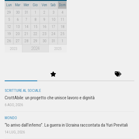
Lun
Mar
Mer
Gio
Ven
Sab
Dom
29
30
31
1
2
3
4
5
6
7
8
9
10
11
12
13
14
15
16
17
18
19
20
21
22
23
24
25
26
27
28
29
30
31
1
2024
2023
2025
SCRITTURE AL SOCIALE
CrottAbile: un progetto che unisce lavoro e dignità
6 AGO, 2026
MONDO
“Io arrivo dall’inferno”. La guerra in Ucraina raccontata da Yuri Previtali
14 LUG, 2026