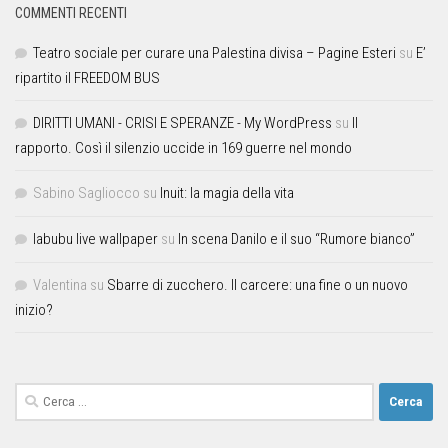
COMMENTI RECENTI
Teatro sociale per curare una Palestina divisa – Pagine Esteri
su
E’
ripartito il FREEDOM BUS
DIRITTI UMANI - CRISI E SPERANZE - My WordPress
su
Il
rapporto. Così il silenzio uccide in 169 guerre nel mondo
Sabino Sagliocco
su
Inuit: la magia della vita
labubu live wallpaper
su
In scena Danilo e il suo “Rumore bianco”
Valentina
su
Sbarre di zucchero. Il carcere: una fine o un nuovo
inizio?