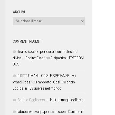
ARCHIVI
COMMENTI RECENTI
Teatro sociale per curare una Palestina
divisa – Pagine Esteri
su
E’ ripartito il FREEDOM
BUS
DIRITTI UMANI - CRISI E SPERANZE - My
WordPress
su
Il rapporto. Così il silenzio
uccide in 169 guerre nel mondo
Sabino Sagliocco
su
Inuit: la magia della vita
labubu live wallpaper
su
In scena Danilo e il