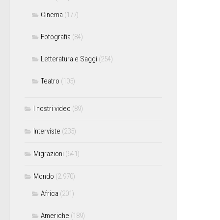
Cinema
(177)
Fotografia
(84)
Letteratura e Saggi
(254)
Teatro
(105)
I nostri video
(89)
Interviste
(235)
Migrazioni
(641)
Mondo
(2.970)
Africa
(201)
Americhe
(189)