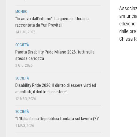
Associazi
MONDO
annunciar
“Io arrivo dall’inferno”. La guerra in Ucraina
edizione
raccontata da Yuri Previtali
dalle ore
14 LUG, 2026
Chiesa R
SOCIETÀ
Parata Disability Pride Milano 2026: tutti sulla
stessa carrozza
3 GIU, 2026
SOCIETÀ
Disability Pride 2026: il diritto di essere visti ed
ascoltati, il diritto di esistere!
12 MAG, 2026
SOCIETÀ
“L’Italia è una Repubblica fondata sul lavoro (?)”
1 MAG, 2026