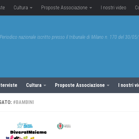
ste
Cultura
Proposte Associazione
I nostri video
C
Periodico nazionale iscritto presso il tribunale di Milano n. 170 del 30/0
nterviste
Cultura
Proposte Associazione
I nostri v
GATO:
#BAMBINI