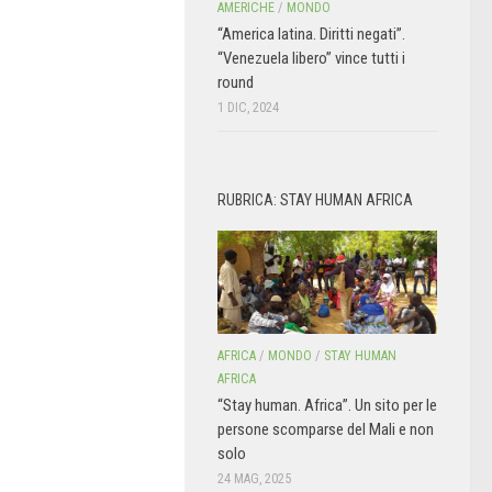
AMERICHE
/
MONDO
“America latina. Diritti negati”.
“Venezuela libero” vince tutti i
round
1 DIC, 2024
RUBRICA: STAY HUMAN AFRICA
AFRICA
/
MONDO
/
STAY HUMAN
AFRICA
“Stay human. Africa”. Un sito per le
persone scomparse del Mali e non
solo
24 MAG, 2025