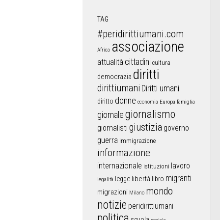
TAG
#peridirittiumani.com
associazione
Africa
cittadini
attualità
cultura
diritti
democrazia
dirittiumani
Diritti umani
donne
diritto
Europa
famiglia
economia
giornalismo
giornale
giustizia
giornalisti
governo
guerra
immigrazione
informazione
internazionale
lavoro
istituzioni
migranti
libertà
libro
legge
legalità
mondo
migrazioni
Milano
notizie
peridirittiumani
politica
scuola