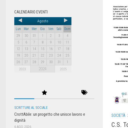
CALENDARIO EVENTI
Agosto
Lun
Mar
Mer
Gio
Ven
Sab
Dom
29
30
31
1
2
3
4
5
6
7
8
9
10
11
12
13
14
15
16
17
18
19
20
21
22
23
24
25
26
27
28
29
30
31
1
2024
2023
2025
SCRITTURE AL SOCIALE
CrottAbile: un progetto che unisce lavoro e
SOCIETÀ
dignità
C.S. T
6 AGO, 2026