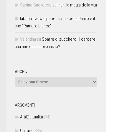
Sabino Sagliocco
su
Inuit: la magia della vita
labubu live wallpaper
su
In scena Danilo e il
suo “Rumore bianco”
Valentina
su
Sbarre di zucchero. Il carcere:
una fine o un nuovo inizio?
ARCHIVI
ARGOMENTI
Art(E)attualità
(74)
Cultura
(885)