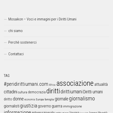
Mosaikon – Voci e immagini per i Diritti Umani
chi siamo
Perchè sostenerci
Contattaci
TAG
associazione
#peridirittiumani.com
attualità
Africa
diritti
dirittiumani
cittadini
Diritti umani
democrazia
cultura
giornalismo
donne
giornale
diritto
Europa
famiglia
economia
giustizia
guerra
giornalisti
governo
immigrazione
informazione
internazionale
lavoro