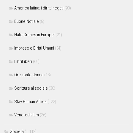
America latina: i diritti negati
(90)
Buone Notizie
(8)
Hate Crimes in Europe!
(21)
Imprese e Diritti Umani
(34)
LibriLiberi
(60)
Orizzonte donna
(13)
Scritture al sociale
(30)
Stay Human Africa
(122)
VeneredIslam
(36)
Società
(1.118)