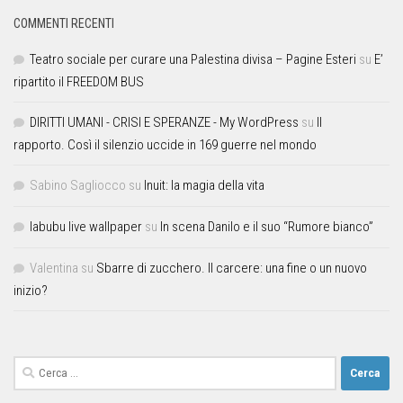
COMMENTI RECENTI
Teatro sociale per curare una Palestina divisa – Pagine Esteri
su
E’
ripartito il FREEDOM BUS
DIRITTI UMANI - CRISI E SPERANZE - My WordPress
su
Il
rapporto. Così il silenzio uccide in 169 guerre nel mondo
Sabino Sagliocco
su
Inuit: la magia della vita
labubu live wallpaper
su
In scena Danilo e il suo “Rumore bianco”
Valentina
su
Sbarre di zucchero. Il carcere: una fine o un nuovo
inizio?