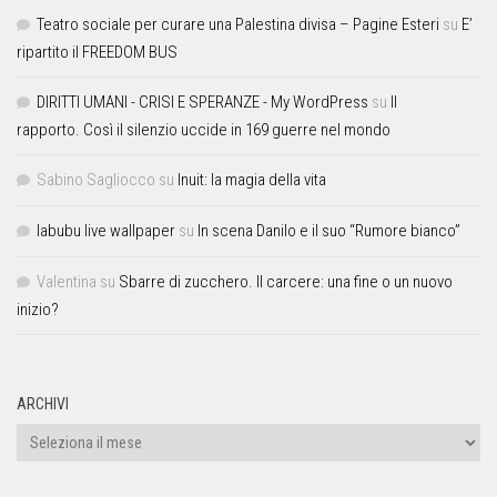
Teatro sociale per curare una Palestina divisa – Pagine Esteri
su
E’
ripartito il FREEDOM BUS
DIRITTI UMANI - CRISI E SPERANZE - My WordPress
su
Il
rapporto. Così il silenzio uccide in 169 guerre nel mondo
Sabino Sagliocco
su
Inuit: la magia della vita
labubu live wallpaper
su
In scena Danilo e il suo “Rumore bianco”
Valentina
su
Sbarre di zucchero. Il carcere: una fine o un nuovo
inizio?
ARCHIVI