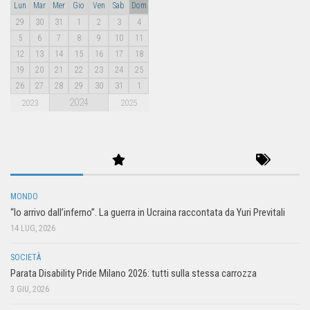
Lun
Mar
Mer
Gio
Ven
Sab
Dom
29
30
31
1
2
3
4
5
6
7
8
9
10
11
12
13
14
15
16
17
18
19
20
21
22
23
24
25
26
27
28
29
30
31
1
2024
2023
2025
MONDO
“Io arrivo dall’inferno”. La guerra in Ucraina raccontata da Yuri Previtali
14 LUG, 2026
SOCIETÀ
Parata Disability Pride Milano 2026: tutti sulla stessa carrozza
3 GIU, 2026