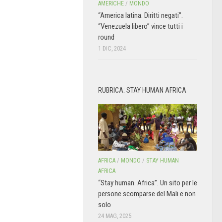
AMERICHE
/
MONDO
“America latina. Diritti negati”.
“Venezuela libero” vince tutti i
round
1 DIC, 2024
RUBRICA: STAY HUMAN AFRICA
AFRICA
/
MONDO
/
STAY HUMAN
AFRICA
“Stay human. Africa”. Un sito per le
persone scomparse del Mali e non
solo
24 MAG, 2025