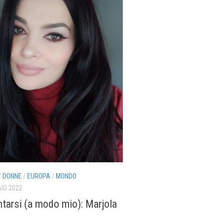
/
DONNE
/
EUROPA
/
MONDO
IO 2022
tarsi (a modo mio): Marjola