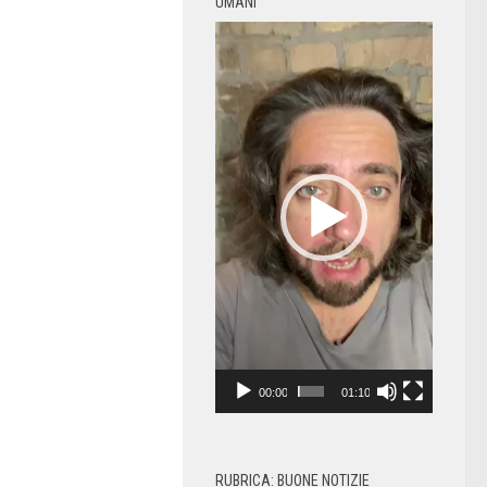
UMANI
Video
Player
00:00
01:10
RUBRICA: BUONE NOTIZIE