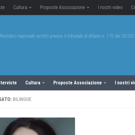
ste
Cultura
Proposte Associazione
I nostri video
C
Periodico nazionale iscritto presso il tribunale di Milano n. 170 del 30/0
nterviste
Cultura
Proposte Associazione
I nostri v
GATO:
BILINGUE