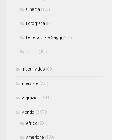
Cinema
(177)
Fotografia
(84)
Letteratura e Saggi
(254)
Teatro
(105)
I nostri video
(89)
Interviste
(235)
Migrazioni
(641)
Mondo
(2.970)
Africa
(201)
Americhe
(189)