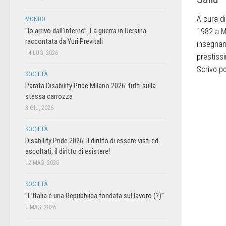
A cura di
MONDO
“Io arrivo dall’inferno”. La guerra in Ucraina
1982 a Ma
raccontata da Yuri Previtali
insegnant
14 LUG, 2026
prestissi
Scrivo p
SOCIETÀ
Parata Disability Pride Milano 2026: tutti sulla
stessa carrozza
3 GIU, 2026
SOCIETÀ
Disability Pride 2026: il diritto di essere visti ed
ascoltati, il diritto di esistere!
12 MAG, 2026
SOCIETÀ
“L’Italia è una Repubblica fondata sul lavoro (?)”
1 MAG, 2026