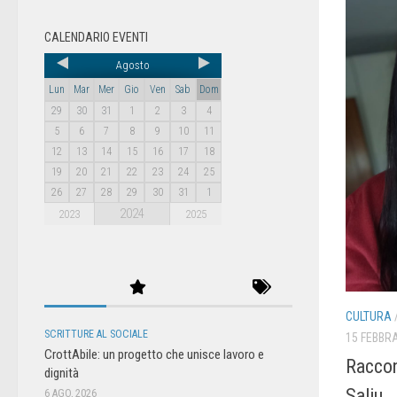
CALENDARIO EVENTI
Agosto
Lun
Mar
Mer
Gio
Ven
Sab
Dom
29
30
31
1
2
3
4
5
6
7
8
9
10
11
12
13
14
15
16
17
18
19
20
21
22
23
24
25
26
27
28
29
30
31
1
2024
2023
2025
CULTURA
SCRITTURE AL SOCIALE
15 FEBBRA
CrottAbile: un progetto che unisce lavoro e
Raccon
dignità
Saliu
6 AGO, 2026