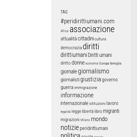
TAG
#peridirittiumani.com
associazione
Africa
cittadini
attualità
cultura
diritti
democrazia
dirittiumani
Diritti umani
donne
diritto
Europa
famiglia
economia
giornalismo
giornale
giustizia
giornalisti
governo
guerra
immigrazione
informazione
internazionale
lavoro
istituzioni
migranti
libertà
libro
legge
legalità
mondo
migrazioni
Milano
notizie
peridirittiumani
politica
scuola