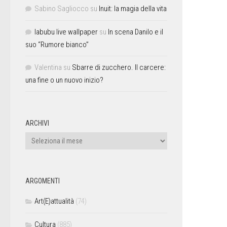
Sabino Sagliocco
su
Inuit: la magia della vita
labubu live wallpaper
su
In scena Danilo e il
suo “Rumore bianco”
Valentina
su
Sbarre di zucchero. Il carcere:
una fine o un nuovo inizio?
ARCHIVI
ARGOMENTI
Art(E)attualità
(74)
Cultura
(885)