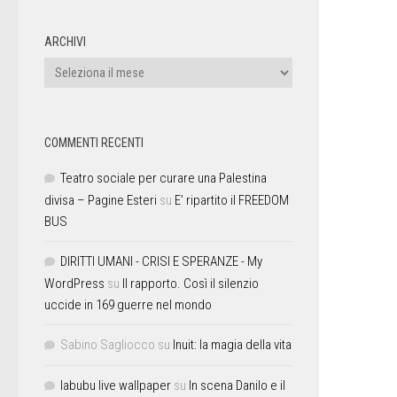
ARCHIVI
COMMENTI RECENTI
Teatro sociale per curare una Palestina
divisa – Pagine Esteri
su
E’ ripartito il FREEDOM
BUS
DIRITTI UMANI - CRISI E SPERANZE - My
WordPress
su
Il rapporto. Così il silenzio
uccide in 169 guerre nel mondo
Sabino Sagliocco
su
Inuit: la magia della vita
labubu live wallpaper
su
In scena Danilo e il