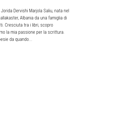
 Jorida Dervishi Marjola Saliu, nata nel
llakaster, Albania da una famiglia di
i. Cresciuta tra i libri, scopro
mo la mia passione per la scrittura.
oesie da quando...