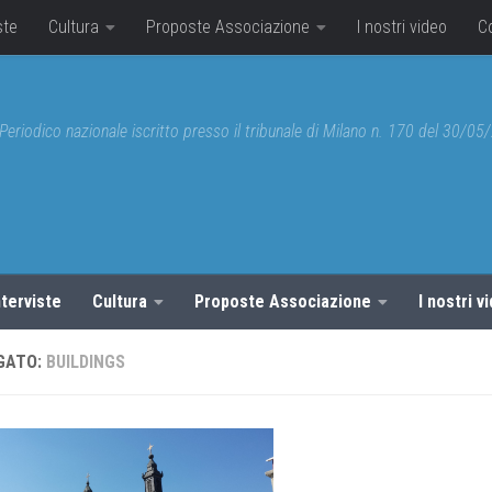
ste
Cultura
Proposte Associazione
I nostri video
C
Periodico nazionale iscritto presso il tribunale di Milano n. 170 del 30/0
nterviste
Cultura
Proposte Associazione
I nostri v
GATO:
BUILDINGS