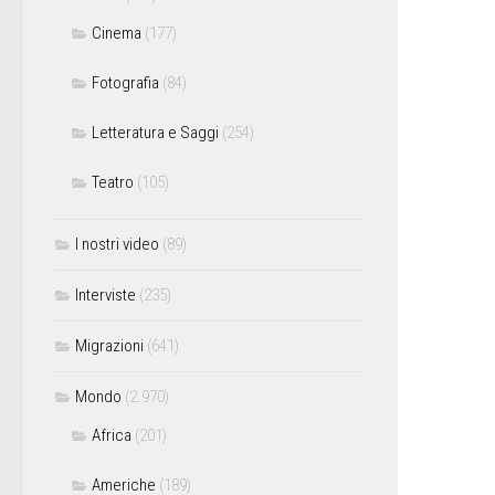
Cinema
(177)
Fotografia
(84)
Letteratura e Saggi
(254)
Teatro
(105)
I nostri video
(89)
Interviste
(235)
Migrazioni
(641)
Mondo
(2.970)
Africa
(201)
Americhe
(189)