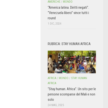
AMERICHE
/
MONDO
“America latina. Diritti negati”.
“Venezuela libero” vince tutti i
round
1 DIC, 2024
RUBRICA: STAY HUMAN AFRICA
AFRICA
/
MONDO
/
STAY HUMAN
AFRICA
“Stay human. Africa”. Un sito per le
persone scomparse del Mali e non
solo
24 MAG, 2025