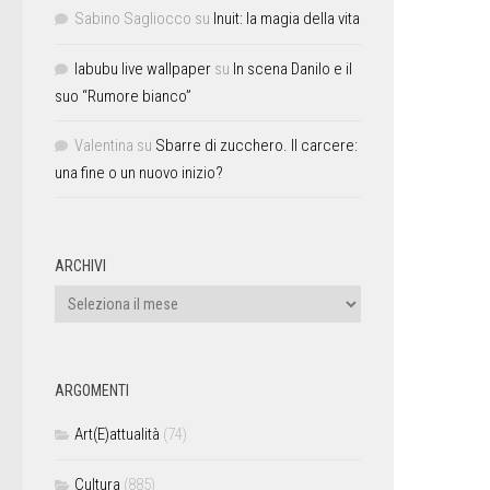
Sabino Sagliocco
su
Inuit: la magia della vita
labubu live wallpaper
su
In scena Danilo e il
suo “Rumore bianco”
Valentina
su
Sbarre di zucchero. Il carcere:
una fine o un nuovo inizio?
ARCHIVI
ARGOMENTI
Art(E)attualità
(74)
Cultura
(885)