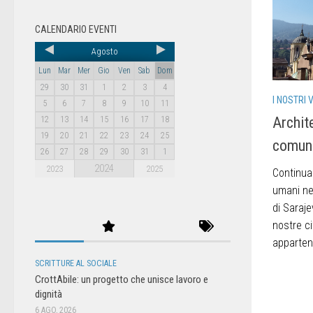
CALENDARIO EVENTI
Agosto
Lun
Mar
Mer
Gio
Ven
Sab
Dom
29
30
31
1
2
3
4
I NOSTRI 
5
6
7
8
9
10
11
Archit
12
13
14
15
16
17
18
19
20
21
22
23
24
25
comuni:
26
27
28
29
30
31
1
2024
2023
2025
Continua 
umani nel
di Saraje
nostre c
appartene
SCRITTURE AL SOCIALE
CrottAbile: un progetto che unisce lavoro e
dignità
6 AGO, 2026