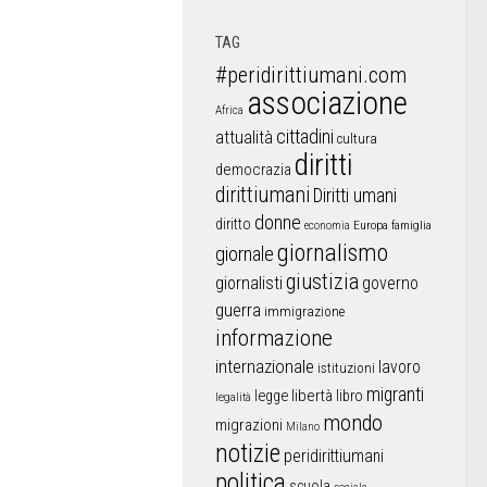
TAG
#peridirittiumani.com
associazione
Africa
cittadini
attualità
cultura
diritti
democrazia
dirittiumani
Diritti umani
donne
diritto
Europa
famiglia
economia
giornalismo
giornale
giustizia
giornalisti
governo
guerra
immigrazione
informazione
internazionale
lavoro
istituzioni
migranti
libertà
libro
legge
legalità
mondo
migrazioni
Milano
notizie
peridirittiumani
politica
scuola