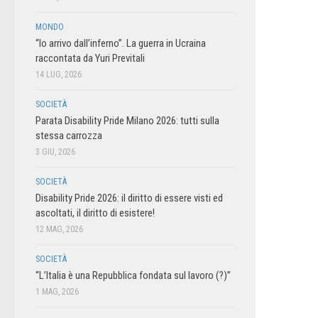
MONDO
“Io arrivo dall’inferno”. La guerra in Ucraina
raccontata da Yuri Previtali
14 LUG, 2026
SOCIETÀ
Parata Disability Pride Milano 2026: tutti sulla
stessa carrozza
3 GIU, 2026
SOCIETÀ
Disability Pride 2026: il diritto di essere visti ed
ascoltati, il diritto di esistere!
12 MAG, 2026
SOCIETÀ
“L’Italia è una Repubblica fondata sul lavoro (?)”
1 MAG, 2026