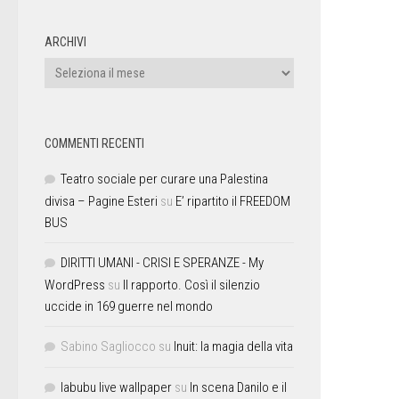
ARCHIVI
COMMENTI RECENTI
Teatro sociale per curare una Palestina
divisa – Pagine Esteri
su
E’ ripartito il FREEDOM
BUS
DIRITTI UMANI - CRISI E SPERANZE - My
WordPress
su
Il rapporto. Così il silenzio
uccide in 169 guerre nel mondo
Sabino Sagliocco
su
Inuit: la magia della vita
labubu live wallpaper
su
In scena Danilo e il