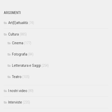
ARGOMENTI
Art(E)attualità
(74)
Cultura
(885)
Cinema
(177)
Fotografia
(84)
Letteratura e Saggi
(254)
Teatro
(105)
I nostri video
(89)
Interviste
(235)