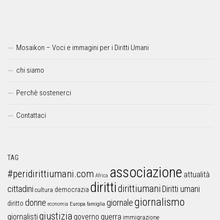
Mosaikon – Voci e immagini per i Diritti Umani
chi siamo
Perchè sostenerci
Contattaci
TAG
associazione
#peridirittiumani.com
attualità
Africa
diritti
dirittiumani
cittadini
Diritti umani
democrazia
cultura
giornalismo
donne
giornale
diritto
Europa
famiglia
economia
giustizia
guerra
giornalisti
governo
immigrazione