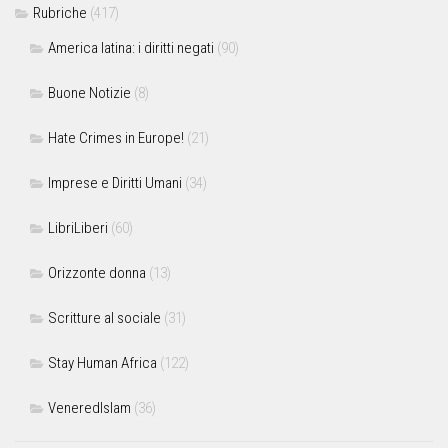
Rubriche
(417)
America latina: i diritti negati
(90)
Buone Notizie
(8)
Hate Crimes in Europe!
(21)
Imprese e Diritti Umani
(34)
LibriLiberi
(60)
Orizzonte donna
(13)
Scritture al sociale
(31)
Stay Human Africa
(122)
VeneredIslam
(36)