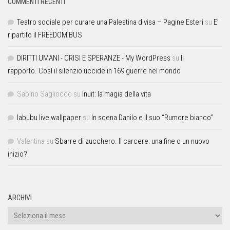
COMMENTI RECENTI
Teatro sociale per curare una Palestina divisa – Pagine Esteri
su
E’
ripartito il FREEDOM BUS
DIRITTI UMANI - CRISI E SPERANZE - My WordPress
su
Il
rapporto. Così il silenzio uccide in 169 guerre nel mondo
Sabino Sagliocco
su
Inuit: la magia della vita
labubu live wallpaper
su
In scena Danilo e il suo “Rumore bianco”
Valentina
su
Sbarre di zucchero. Il carcere: una fine o un nuovo
inizio?
ARCHIVI