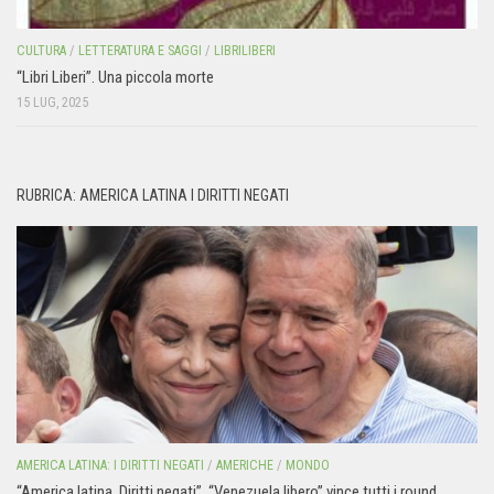
CULTURA
/
LETTERATURA E SAGGI
/
LIBRILIBERI
“Libri Liberi”. Una piccola morte
15 LUG, 2025
RUBRICA: AMERICA LATINA I DIRITTI NEGATI
AMERICA LATINA: I DIRITTI NEGATI
/
AMERICHE
/
MONDO
“America latina. Diritti negati”. “Venezuela libero” vince tutti i round