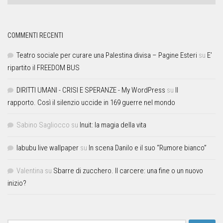
COMMENTI RECENTI
Teatro sociale per curare una Palestina divisa – Pagine Esteri
su
E’
ripartito il FREEDOM BUS
DIRITTI UMANI - CRISI E SPERANZE - My WordPress
su
Il
rapporto. Così il silenzio uccide in 169 guerre nel mondo
Sabino Sagliocco
su
Inuit: la magia della vita
labubu live wallpaper
su
In scena Danilo e il suo “Rumore bianco”
Valentina
su
Sbarre di zucchero. Il carcere: una fine o un nuovo
inizio?