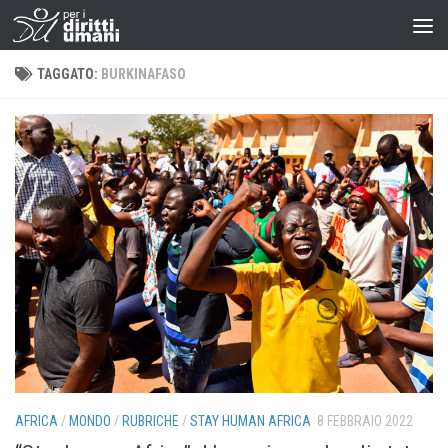
TAGGATO:
BURKINAFASO
AFRICA
/
MONDO
/
RUBRICHE
/
STAY HUMAN AFRICA
8 FEBBRAIO 2022