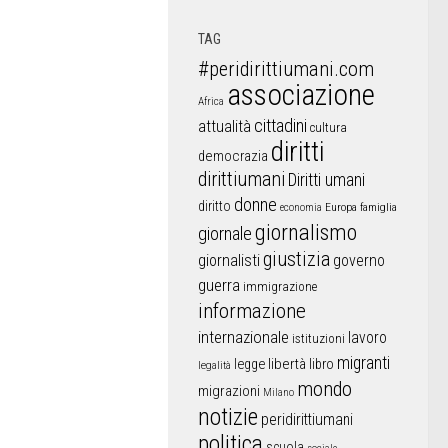
TAG
#peridirittiumani.com
associazione
Africa
cittadini
attualità
cultura
diritti
democrazia
dirittiumani
Diritti umani
donne
diritto
Europa
famiglia
economia
giornalismo
giornale
giustizia
giornalisti
governo
guerra
immigrazione
informazione
internazionale
lavoro
istituzioni
migranti
libertà
libro
legge
legalità
mondo
migrazioni
Milano
notizie
peridirittiumani
politica
scuola