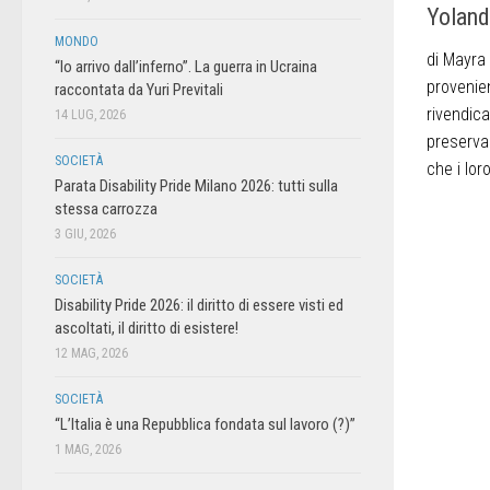
Yoland
MONDO
di Mayra
“Io arrivo dall’inferno”. La guerra in Ucraina
provenie
raccontata da Yuri Previtali
rivendican
14 LUG, 2026
preserva
SOCIETÀ
che i loro
Parata Disability Pride Milano 2026: tutti sulla
stessa carrozza
3 GIU, 2026
SOCIETÀ
Disability Pride 2026: il diritto di essere visti ed
ascoltati, il diritto di esistere!
12 MAG, 2026
SOCIETÀ
“L’Italia è una Repubblica fondata sul lavoro (?)”
1 MAG, 2026