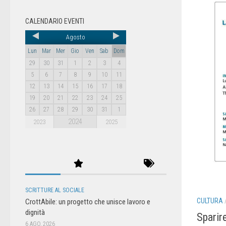
CALENDARIO EVENTI
Agosto
Lun
Mar
Mer
Gio
Ven
Sab
Dom
29
30
31
1
2
3
4
5
6
7
8
9
10
11
12
13
14
15
16
17
18
19
20
21
22
23
24
25
26
27
28
29
30
31
1
2024
2023
2025
SCRITTURE AL SOCIALE
CULTURA
CrottAbile: un progetto che unisce lavoro e
dignità
Sparir
6 AGO, 2026