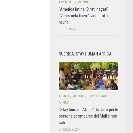
AMERICHE
/
MONDO
“America latina. Diritti negati”.
“Venezuela libero” vince tutti i
round
1 DIC, 2024
RUBRICA: STAY HUMAN AFRICA
AFRICA
/
MONDO
/
STAY HUMAN
AFRICA
“Stay human. Africa”. Un sito per le
persone scomparse del Mali e non
solo
24 MAG, 2025