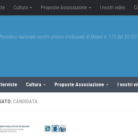
ste
Cultura
Proposte Associazione
I nostri video
C
Periodico nazionale iscritto presso il tribunale di Milano n. 170 del 30/0
nterviste
Cultura
Proposte Associazione
I nostri v
GATO:
CANDIDATA