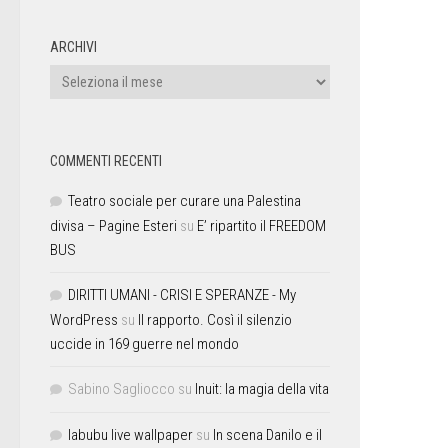
ARCHIVI
COMMENTI RECENTI
Teatro sociale per curare una Palestina
divisa – Pagine Esteri
su
E’ ripartito il FREEDOM
BUS
DIRITTI UMANI - CRISI E SPERANZE - My
WordPress
su
Il rapporto. Così il silenzio
uccide in 169 guerre nel mondo
Sabino Sagliocco
su
Inuit: la magia della vita
labubu live wallpaper
su
In scena Danilo e il