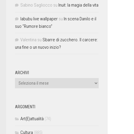
Sabino Sagliocco
su
Inuit: la magia della vita
labubu live wallpaper
su
In scena Danilo e il
suo “Rumore bianco”
Valentina
su
Sbarre di zucchero. Il carcere:
una fine o un nuovo inizio?
ARCHIVI
ARGOMENTI
Art(E)attualità
(74)
Cultura
(885)