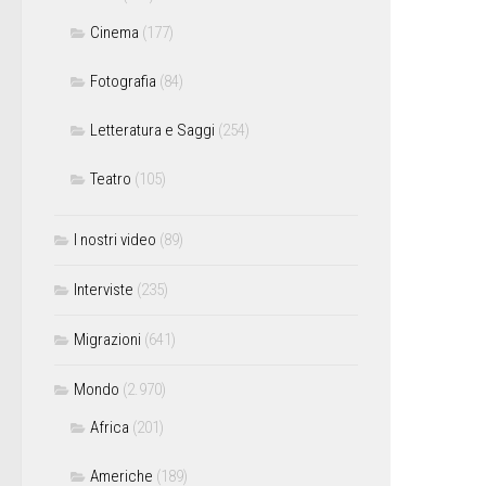
Cinema
(177)
Fotografia
(84)
Letteratura e Saggi
(254)
Teatro
(105)
I nostri video
(89)
Interviste
(235)
Migrazioni
(641)
Mondo
(2.970)
Africa
(201)
Americhe
(189)