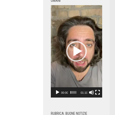
UMANI
Video
Player
00:00
01:10
RUBRICA: BUONE NOTIZIE