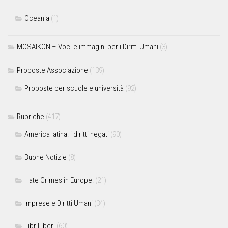
Oceania
(1)
MOSAIKON – Voci e immagini per i Diritti Umani
(3)
Proposte Associazione
(139)
Proposte per scuole e università
(92)
Rubriche
(417)
America latina: i diritti negati
(90)
Buone Notizie
(8)
Hate Crimes in Europe!
(21)
Imprese e Diritti Umani
(34)
LibriLiberi
(60)