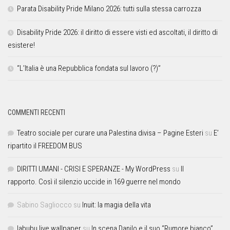
Parata Disability Pride Milano 2026: tutti sulla stessa carrozza
Disability Pride 2026: il diritto di essere visti ed ascoltati, il diritto di
esistere!
“L’Italia è una Repubblica fondata sul lavoro (?)”
COMMENTI RECENTI
Teatro sociale per curare una Palestina divisa – Pagine Esteri
su
E’
ripartito il FREEDOM BUS
DIRITTI UMANI - CRISI E SPERANZE - My WordPress
su
Il
rapporto. Così il silenzio uccide in 169 guerre nel mondo
Sabino Sagliocco
su
Inuit: la magia della vita
labubu live wallpaper
su
In scena Danilo e il suo “Rumore bianco”