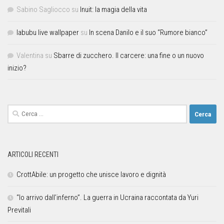
Sabino Sagliocco
su
Inuit: la magia della vita
labubu live wallpaper
su
In scena Danilo e il suo “Rumore bianco”
Valentina
su
Sbarre di zucchero. Il carcere: una fine o un nuovo
inizio?
ARTICOLI RECENTI
CrottAbile: un progetto che unisce lavoro e dignità
“Io arrivo dall’inferno”. La guerra in Ucraina raccontata da Yuri
Previtali