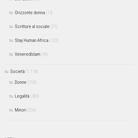
Orizzonte donna
(13)
Scritture al sociale
(31)
Stay Human Africa
(122)
VeneredIslam
(36)
Società
(1.118)
Donne
(259)
Legalità
(383)
Minori
(256)