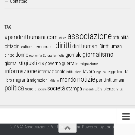
Contattaci
TAG
associazione
#peridirittiumani.com
attualità
Africa
diritti
dirittiumani
cittadini
Diritti umani
democrazia
cultura
giornalismo
donne
giornale
diritto
Europa
famiglia
economia
giustizia
guerra
giornalisti
governo
immigrazione
informazione
internazionale
lavoro
libertà
legge
istituzioni
legalità
notizie
mondo
migranti
peridirittiumani
libro
migrazioni
Milano
politica
società
stampa
vita
UE
violenza
scuola
sociale
studenti
2015 © Associazione Per I Diritti Umani. Powered by
Looproject