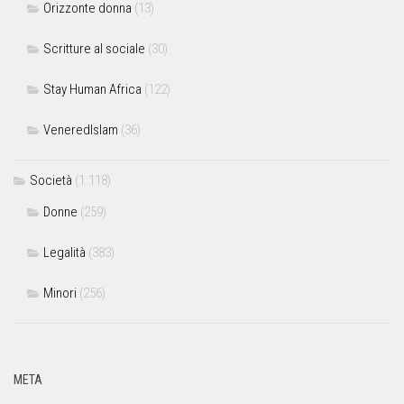
Orizzonte donna
(13)
Scritture al sociale
(30)
Stay Human Africa
(122)
VeneredIslam
(36)
Società
(1.118)
Donne
(259)
Legalità
(383)
Minori
(256)
META