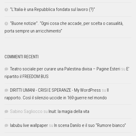
“L’Italia è una Repubblica fondata sul lavoro (?)”
“Buone notizie”. “0gni cosa che accade, per scelta o casualità,
porta sempre un arricchimento”
COMMENTI RECENTI
Teatro sociale per curare una Palestina divisa – Pagine Esteri
su
E’
ripartito il FREEDOM BUS
DIRITTI UMANI - CRISI E SPERANZE - My WordPress
su
Il
rapporto. Così il silenzio uccide in 169 guerre nel mondo
Sabino Sagliocco
su
Inuit: la magia della vita
labubu live wallpaper
su
In scena Danilo e il suo “Rumore bianco”