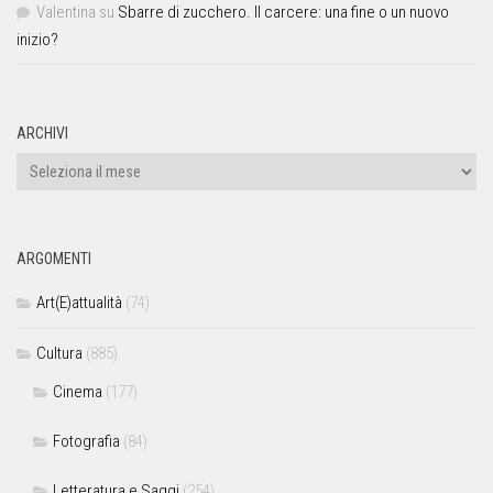
Valentina
su
Sbarre di zucchero. Il carcere: una fine o un nuovo
inizio?
ARCHIVI
ARGOMENTI
Art(E)attualità
(74)
Cultura
(885)
Cinema
(177)
Fotografia
(84)
Letteratura e Saggi
(254)