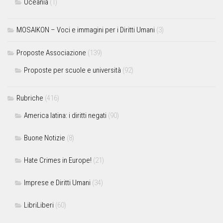
Oceania
(1)
MOSAIKON – Voci e immagini per i Diritti Umani
(3)
Proposte Associazione
(139)
Proposte per scuole e università
(92)
Rubriche
(416)
America latina: i diritti negati
(90)
Buone Notizie
(8)
Hate Crimes in Europe!
(21)
Imprese e Diritti Umani
(34)
LibriLiberi
(60)