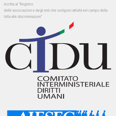
Iscritta al “Registro
delle associazioni e degli enti che svolgono attività nel campo della
lotta alle discriminazioni”