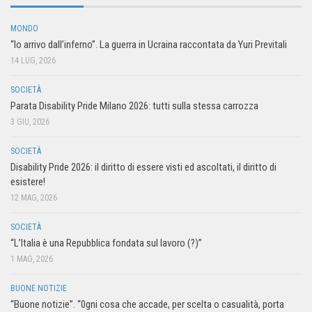
MONDO
“Io arrivo dall’inferno”. La guerra in Ucraina raccontata da Yuri Previtali
14 LUG, 2026
SOCIETÀ
Parata Disability Pride Milano 2026: tutti sulla stessa carrozza
3 GIU, 2026
SOCIETÀ
Disability Pride 2026: il diritto di essere visti ed ascoltati, il diritto di
esistere!
12 MAG, 2026
SOCIETÀ
“L’Italia è una Repubblica fondata sul lavoro (?)”
1 MAG, 2026
BUONE NOTIZIE
“Buone notizie”. “0gni cosa che accade, per scelta o casualità, porta