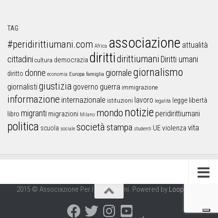
TAG
associazione
#peridirittiumani.com
attualità
Africa
diritti
dirittiumani
cittadini
Diritti umani
democrazia
cultura
giornalismo
donne
giornale
diritto
Europa
famiglia
economia
giustizia
guerra
giornalisti
governo
immigrazione
informazione
internazionale
lavoro
libertà
legge
istituzioni
legalità
notizie
mondo
migranti
peridirittiumani
libro
migrazioni
Milano
politica
società
stampa
vita
UE
violenza
scuola
sociale
studenti
2015 © Associazione Per I Diritti Umani. Powered by
Looproject