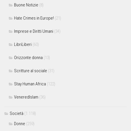
Buone Notizie
(8)
Hate Crimes in Europe!
(21)
Imprese e Diritti Umani
(34)
LibriLiberi
(60)
Orizzonte donna
(13)
Scritture al sociale
(31)
Stay Human Africa
(122)
VeneredIslam
(36)
Società
(1.118)
Donne
(259)