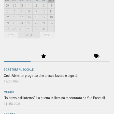
29
30
31
1
2
3
4
5
6
7
8
9
10
11
12
13
14
15
16
17
18
19
20
21
22
23
24
25
26
27
28
29
30
31
1
2024
2023
2025
SCRITTURE AL SOCIALE
CrottAbile: un progetto che unisce lavoro e dignità
6 AGO, 2026
MONDO
“Io arrivo dall’inferno”. La guerra in Ucraina raccontata da Yuri Previtali
14 LUG, 2026