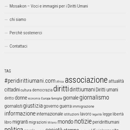
Mosaikon – Voci e immagini per i Diritti Umani
chi siamo
Perchè sostenerci
Contattaci
TAG
associazione
#peridirittiumani.com
attualità
Africa
diritti
dirittiumani
cittadini
Diritti umani
democrazia
cultura
giornalismo
donne
giornale
diritto
Europa
famiglia
economia
giustizia
guerra
giornalisti
governo
immigrazione
informazione
internazionale
lavoro
libertà
legge
istituzioni
legalità
notizie
mondo
migranti
peridirittiumani
libro
migrazioni
Milano
politica
società