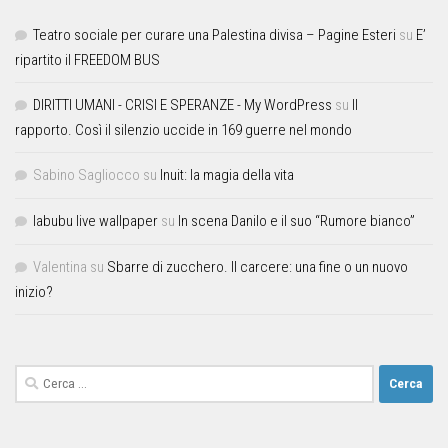
Teatro sociale per curare una Palestina divisa – Pagine Esteri
su
E’
ripartito il FREEDOM BUS
DIRITTI UMANI - CRISI E SPERANZE - My WordPress
su
Il
rapporto. Così il silenzio uccide in 169 guerre nel mondo
Sabino Sagliocco
su
Inuit: la magia della vita
labubu live wallpaper
su
In scena Danilo e il suo “Rumore bianco”
Valentina
su
Sbarre di zucchero. Il carcere: una fine o un nuovo
inizio?