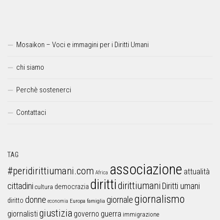
Mosaikon – Voci e immagini per i Diritti Umani
chi siamo
Perchè sostenerci
Contattaci
TAG
associazione
#peridirittiumani.com
attualità
Africa
diritti
dirittiumani
cittadini
Diritti umani
democrazia
cultura
giornalismo
donne
giornale
diritto
Europa
famiglia
economia
giustizia
guerra
giornalisti
governo
immigrazione