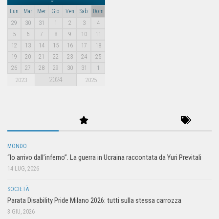
Lun
Mar
Mer
Gio
Ven
Sab
Dom
29
30
31
1
2
3
4
5
6
7
8
9
10
11
12
13
14
15
16
17
18
19
20
21
22
23
24
25
26
27
28
29
30
31
1
2024
2023
2025
MONDO
“Io arrivo dall’inferno”. La guerra in Ucraina raccontata da Yuri Previtali
14 LUG, 2026
SOCIETÀ
Parata Disability Pride Milano 2026: tutti sulla stessa carrozza
3 GIU, 2026