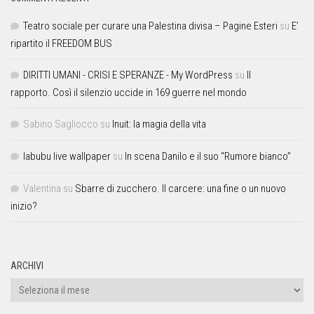
Teatro sociale per curare una Palestina divisa – Pagine Esteri
su
E’
ripartito il FREEDOM BUS
DIRITTI UMANI - CRISI E SPERANZE - My WordPress
su
Il
rapporto. Così il silenzio uccide in 169 guerre nel mondo
Sabino Sagliocco
su
Inuit: la magia della vita
labubu live wallpaper
su
In scena Danilo e il suo “Rumore bianco”
Valentina
su
Sbarre di zucchero. Il carcere: una fine o un nuovo
inizio?
ARCHIVI