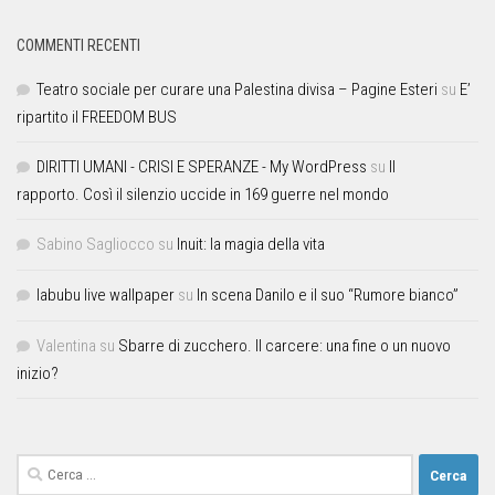
COMMENTI RECENTI
Teatro sociale per curare una Palestina divisa – Pagine Esteri
su
E’
ripartito il FREEDOM BUS
DIRITTI UMANI - CRISI E SPERANZE - My WordPress
su
Il
rapporto. Così il silenzio uccide in 169 guerre nel mondo
Sabino Sagliocco
su
Inuit: la magia della vita
labubu live wallpaper
su
In scena Danilo e il suo “Rumore bianco”
Valentina
su
Sbarre di zucchero. Il carcere: una fine o un nuovo
inizio?