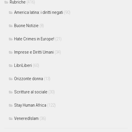
Rubriche
(416)
America latina: i diritti negati
(90)
Buone Notizie
(8)
Hate Crimes in Europe!
(21)
Imprese e Diritti Umani
(34)
LibriLiberi
(60)
Orizzonte donna
(13)
Scritture al sociale
(30)
Stay Human Africa
(122)
VeneredIslam
(36)