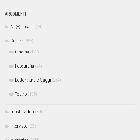
ARGOMENTI
Art(E)attualità
(74)
Cultura
(885)
Cinema
(177)
Fotografia
(84)
Letteratura e Saggi
(254)
Teatro
(105)
I nostri video
(89)
Interviste
(235)