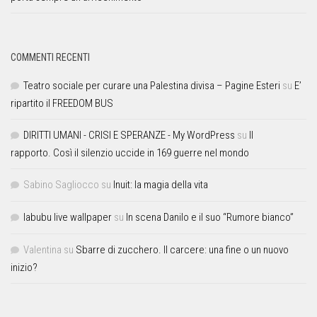
COMMENTI RECENTI
Teatro sociale per curare una Palestina divisa – Pagine Esteri
su
E’
ripartito il FREEDOM BUS
DIRITTI UMANI - CRISI E SPERANZE - My WordPress
su
Il
rapporto. Così il silenzio uccide in 169 guerre nel mondo
Sabino Sagliocco
su
Inuit: la magia della vita
labubu live wallpaper
su
In scena Danilo e il suo “Rumore bianco”
Valentina
su
Sbarre di zucchero. Il carcere: una fine o un nuovo
inizio?