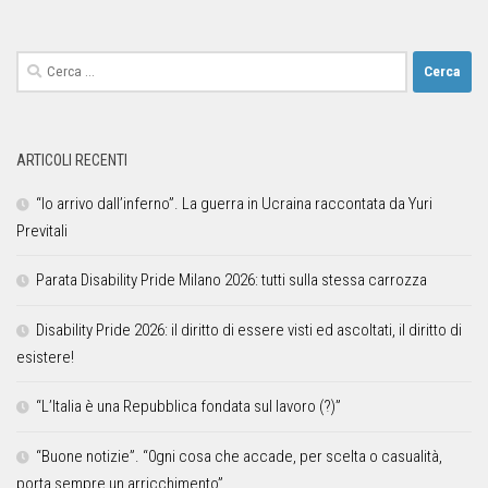
ARTICOLI RECENTI
“Io arrivo dall’inferno”. La guerra in Ucraina raccontata da Yuri
Previtali
Parata Disability Pride Milano 2026: tutti sulla stessa carrozza
Disability Pride 2026: il diritto di essere visti ed ascoltati, il diritto di
esistere!
“L’Italia è una Repubblica fondata sul lavoro (?)”
“Buone notizie”. “0gni cosa che accade, per scelta o casualità,
porta sempre un arricchimento”