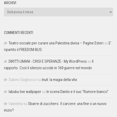
ARCHIVI
COMMENTI RECENTI
Teatro sociale per curare una Palestina divisa – Pagine Esteri
su
E’
ripartito il FREEDOM BUS
DIRITTI UMANI - CRISI E SPERANZE - My WordPress
su
Il
rapporto. Così il silenzio uccide in 169 guerre nel mondo
Sabino Sagliocco
su
Inuit: la magia della vita
labubu live wallpaper
su
In scena Danilo e il suo “Rumore bianco”
Valentina
su
Sbarre di zucchero. Il carcere: una fine o un nuovo
inizio?