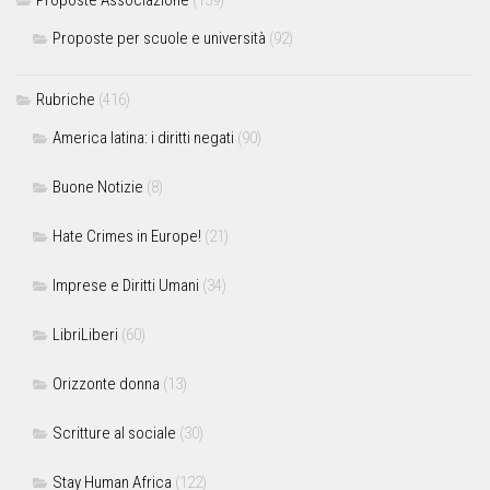
Proposte per scuole e università
(92)
Rubriche
(416)
America latina: i diritti negati
(90)
Buone Notizie
(8)
Hate Crimes in Europe!
(21)
Imprese e Diritti Umani
(34)
LibriLiberi
(60)
Orizzonte donna
(13)
Scritture al sociale
(30)
Stay Human Africa
(122)