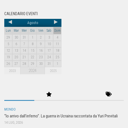
CALENDARIO EVENTI
Agosto
Lun
Mar
Mer
Gio
Ven
Sab
Dom
29
30
31
1
2
3
4
5
6
7
8
9
10
11
12
13
14
15
16
17
18
19
20
21
22
23
24
25
26
27
28
29
30
31
1
2024
2023
2025
MONDO
“Io arrivo dall’inferno”. La guerra in Ucraina raccontata da Yuri Previtali
14 LUG, 2026