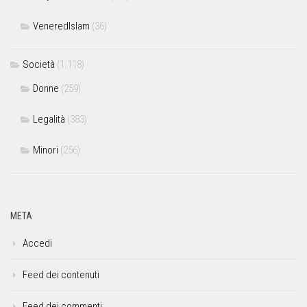
VeneredIslam
(36)
Società
(1.118)
Donne
(259)
Legalità
(383)
Minori
(256)
META
Accedi
Feed dei contenuti
Feed dei commenti