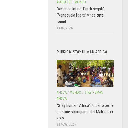
AMERICHE
/
MONDO
“America latina. Diritti negati”.
“Venezuela libero” vince tutti i
round
1 DIC, 2024
RUBRICA: STAY HUMAN AFRICA
AFRICA
/
MONDO
/
STAY HUMAN
AFRICA
“Stay human. Africa”. Un sito per le
persone scomparse del Mali e non
solo
24 MAG, 2025