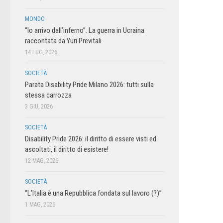
MONDO
“Io arrivo dall’inferno”. La guerra in Ucraina
raccontata da Yuri Previtali
14 LUG, 2026
SOCIETÀ
Parata Disability Pride Milano 2026: tutti sulla
stessa carrozza
3 GIU, 2026
SOCIETÀ
Disability Pride 2026: il diritto di essere visti ed
ascoltati, il diritto di esistere!
12 MAG, 2026
SOCIETÀ
“L’Italia è una Repubblica fondata sul lavoro (?)”
1 MAG, 2026