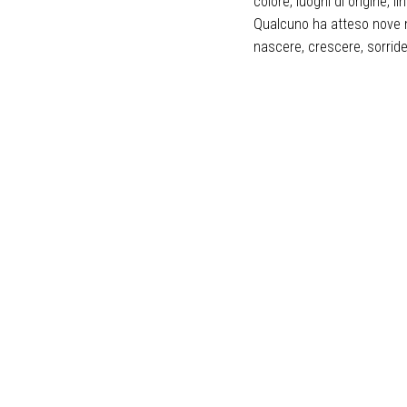
colore, luoghi di origine, l
Qualcuno ha atteso nove m
nascere, crescere, sorrider