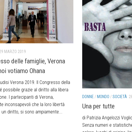
29 MARZO 2019
sso delle famiglie, Verona
noi votiamo Ohana
 Rudisi Verona 2019. Il Congresso della
 possibile grazie al diritto alla libera
ne. I partecipanti di Verona,
DONNE
/
MONDO
/
SOCIETÀ
2
e inconsapevoli che la loro libertà
Una per tutte
un diritto, si sono ampiamente...
di Patrizia Angelozzi Vogli
Senza numeri e statistiche