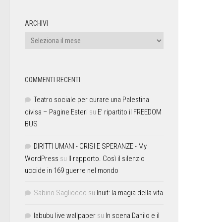
ARCHIVI
COMMENTI RECENTI
Teatro sociale per curare una Palestina
divisa – Pagine Esteri
su
E’ ripartito il FREEDOM
BUS
DIRITTI UMANI - CRISI E SPERANZE - My
WordPress
su
Il rapporto. Così il silenzio
uccide in 169 guerre nel mondo
Sabino Sagliocco
su
Inuit: la magia della vita
labubu live wallpaper
su
In scena Danilo e il