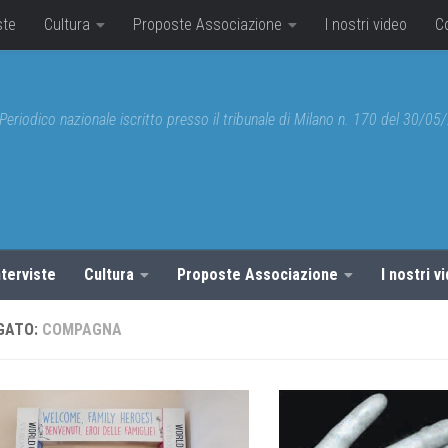
ste
Cultura
Proposte Associazione
I nostri video
C
Periodico nazionale iscritto presso il tribunale di Milano n. 170 del 30/0
nterviste
Cultura
Proposte Associazione
I nostri v
GATO:
COMPAGNA