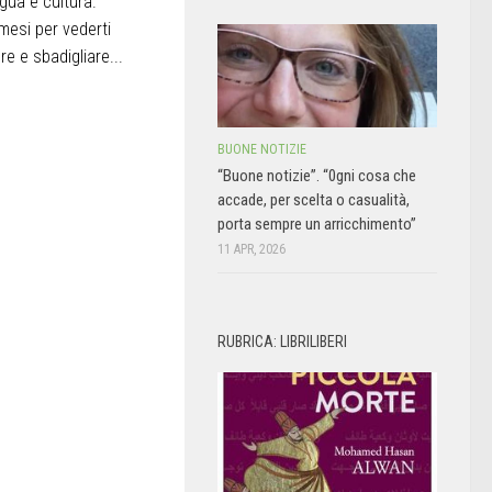
ingua e cultura.
esi per vederti
e e sbadigliare...
BUONE NOTIZIE
“Buone notizie”. “0gni cosa che
accade, per scelta o casualità,
porta sempre un arricchimento”
11 APR, 2026
RUBRICA: LIBRILIBERI