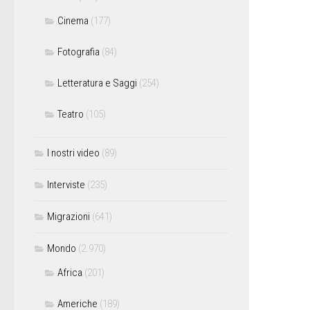
Cinema
(177)
Fotografia
(84)
Letteratura e Saggi
(254)
Teatro
(105)
I nostri video
(89)
Interviste
(235)
Migrazioni
(641)
Mondo
(2.970)
Africa
(201)
Americhe
(189)