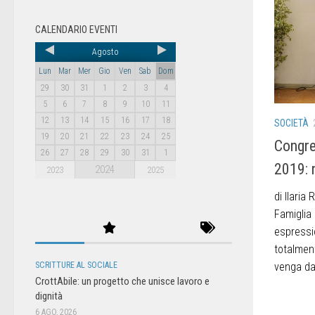
CALENDARIO EVENTI
Agosto
Lun
Mar
Mer
Gio
Ven
Sab
Dom
29
30
31
1
2
3
4
5
6
7
8
9
10
11
12
13
14
15
16
17
18
SOCIETÀ
19
20
21
22
23
24
25
Congre
26
27
28
29
30
31
1
2019: 
2024
2023
2025
di Ilaria
Famiglia é
espressio
totalment
venga da 
SCRITTURE AL SOCIALE
CrottAbile: un progetto che unisce lavoro e
dignità
6 AGO, 2026