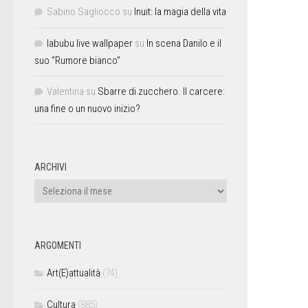
Sabino Sagliocco
su
Inuit: la magia della vita
labubu live wallpaper
su
In scena Danilo e il
suo “Rumore bianco”
Valentina
su
Sbarre di zucchero. Il carcere:
una fine o un nuovo inizio?
ARCHIVI
ARGOMENTI
Art(E)attualità
(74)
Cultura
(885)