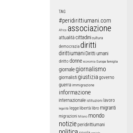
TAG
#peridirittiumani.com
associazione
Africa
cittadini
attualità
cultura
diritti
democrazia
dirittiumani
Diritti umani
donne
diritto
Europa
famiglia
economia
giornalismo
giornale
giustizia
giornalisti
governo
guerra
immigrazione
informazione
internazionale
lavoro
istituzioni
migranti
libertà
libro
legge
legalità
mondo
migrazioni
Milano
notizie
peridirittiumani
politica
scuola