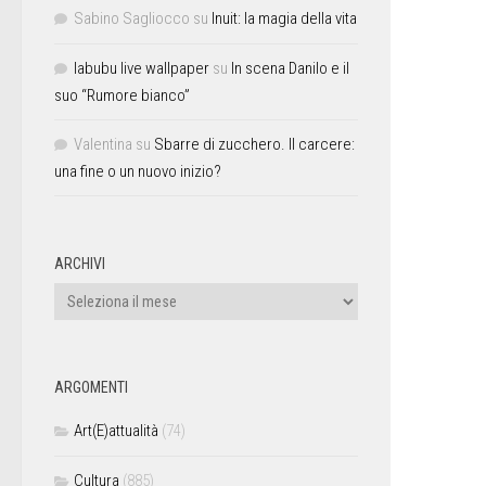
Sabino Sagliocco
su
Inuit: la magia della vita
labubu live wallpaper
su
In scena Danilo e il
suo “Rumore bianco”
Valentina
su
Sbarre di zucchero. Il carcere:
una fine o un nuovo inizio?
ARCHIVI
ARGOMENTI
Art(E)attualità
(74)
Cultura
(885)