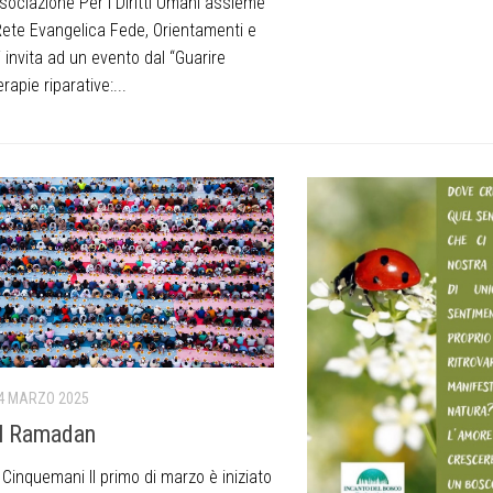
sociazione Per i Diritti Umani assieme
Rete Evangelica Fede, Orientamenti e
i invita ad un evento dal “Guarire
rapie riparative:...
4 MARZO 2025
il Ramadan
o Cinquemani Il primo di marzo è iniziato