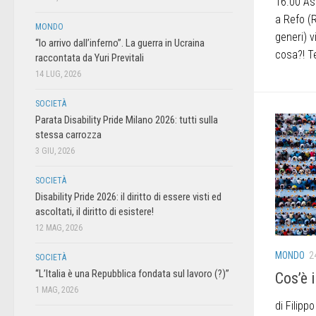
16.00 As
a Refo (
MONDO
generi) v
“Io arrivo dall’inferno”. La guerra in Ucraina
cosa?! Te
raccontata da Yuri Previtali
14 LUG, 2026
SOCIETÀ
Parata Disability Pride Milano 2026: tutti sulla
stessa carrozza
3 GIU, 2026
SOCIETÀ
Disability Pride 2026: il diritto di essere visti ed
ascoltati, il diritto di esistere!
12 MAG, 2026
MONDO
2
SOCIETÀ
“L’Italia è una Repubblica fondata sul lavoro (?)”
Cos’è 
1 MAG, 2026
di Filipp