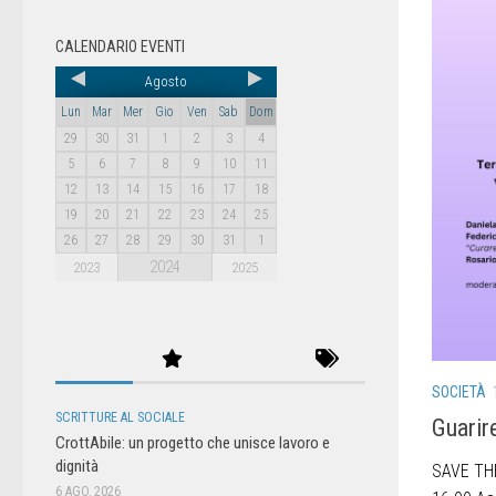
CALENDARIO EVENTI
Agosto
Lun
Mar
Mer
Gio
Ven
Sab
Dom
29
30
31
1
2
3
4
5
6
7
8
9
10
11
12
13
14
15
16
17
18
19
20
21
22
23
24
25
26
27
28
29
30
31
1
2024
2023
2025
SOCIETÀ
SCRITTURE AL SOCIALE
Guarir
CrottAbile: un progetto che unisce lavoro e
dignità
SAVE THE
6 AGO, 2026