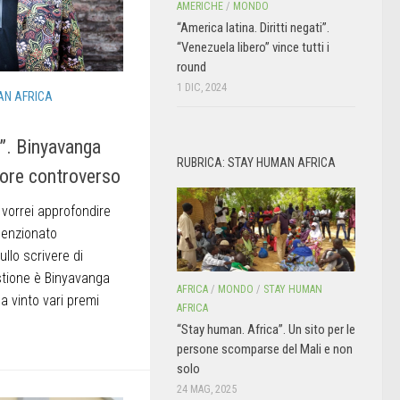
AMERICHE
/
MONDO
“America latina. Diritti negati”.
“Venezuela libero” vince tutti i
round
1 DIC, 2024
AN AFRICA
”. Binyavanga
RUBRICA: STAY HUMAN AFRICA
tore controverso
 vorrei approfondire
menzionato
ullo scrivere di
estione è Binyavanga
AFRICA
/
MONDO
/
STAY HUMAN
a vinto vari premi
AFRICA
“Stay human. Africa”. Un sito per le
persone scomparse del Mali e non
solo
24 MAG, 2025