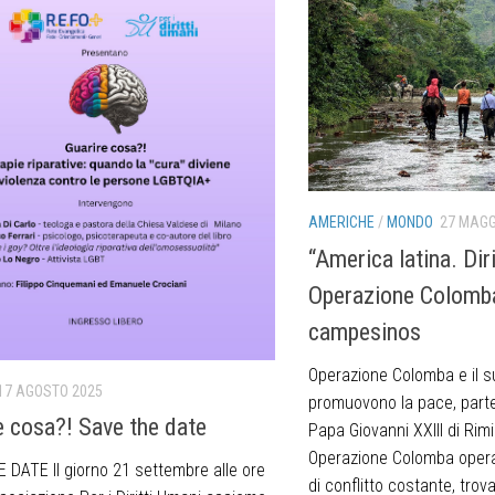
AMERICHE
/
MONDO
27 MAGG
“America latina. Diri
Operazione Colomba
campesinos
Operazione Colomba e il su
17 AGOSTO 2025
promuovono la pace, part
e cosa?! Save the date
Papa Giovanni XXIII di Rimi
Operazione Colomba opera 
 DATE Il giorno 21 settembre alle ore
di conflitto costante, trova