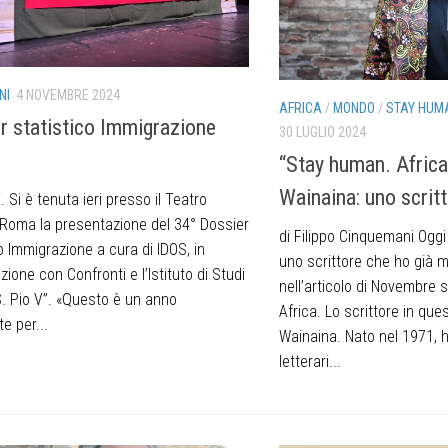
NI
4 NOVEMBRE 2024
AFRICA
/
MONDO
/
STAY HUM
r statistico Immigrazione
30 LUGLIO 2024
“Stay human. Africa
Wainaina: uno scrit
. Si è tenuta ieri presso il Teatro
 Roma la presentazione del 34° Dossier
di Filippo Cinquemani Oggi
o Immigrazione a cura di IDOS, in
uno scrittore che ho già 
zione con Confronti e l’Istituto di Studi
nell’articolo di Novembre s
“S. Pio V”. «Questo è un anno
Africa. Lo scrittore in qu
e per...
Wainaina. Nato nel 1971, h
letterari...