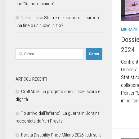
suo “Rumore bianco”
Valentina
su
Sbarre di zucchero. Il carcere:
una fine o un nuovo inizio?
MIGRAZIO
Dossie
2024
Confronti
Orione a
Statistic
ARTICOLI RECENTI
collabora
CrottAbile: un progetto che unisce lavoro e
Politici 
dignità
important
“Io arrivo dall’inferno”. La guerra in Ucraina
raccontata da Yuri Previtali
Parata Disability Pride Milano 2026: tutti sulla