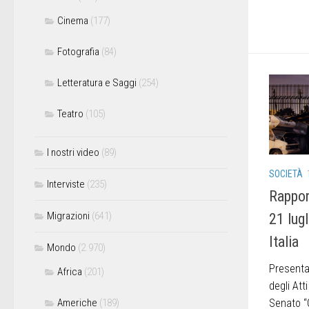
Cinema
(177)
Fotografia
(84)
Letteratura e Saggi
(254)
Teatro
(105)
I nostri video
(89)
SOCIETÀ
Interviste
(235)
Rappor
Migrazioni
(641)
21 lugl
Italia
Mondo
(2.970)
Presentat
Africa
(201)
degli Att
Americhe
(189)
Senato “G