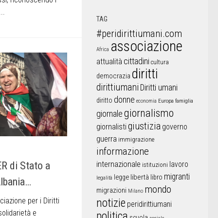
..
TAG
#peridirittiumani.com
associazione
Africa
cittadini
attualità
cultura
diritti
democrazia
dirittiumani
Diritti umani
donne
diritto
Europa
famiglia
economia
giornalismo
giornale
giustizia
giornalisti
governo
guerra
immigrazione
informazione
internazionale
lavoro
 di Stato a
istituzioni
migranti
libertà
libro
legge
legalità
Albania…
mondo
migrazioni
Milano
notizie
azione per i Diritti
peridirittiumani
olidarietà e
politica
scuola