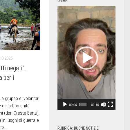
UMANI
Video
Player
IO 2025
tti negati”.
 per i
o gruppo di volontari
e della Comunità
00:00
01:10
ni (don Oreste Benzi).
in luoghi di guerra e
te...
RUBRICA: BUONE NOTIZIE