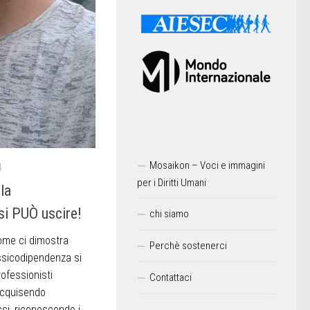
Mosaikon – Voci e immagini
4
per i Diritti Umani
la
si PUÒ uscire!
chi siamo
Come ci dimostra
Perchè sostenerci
ossicodipendenza si
rofessionisti
Contattaci
 acquisendo
si, riconoscendo i