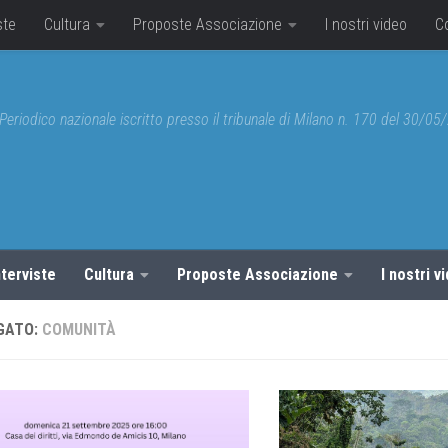
ste
Cultura
Proposte Associazione
I nostri video
C
Periodico nazionale iscritto presso il tribunale di Milano n. 170 del 30/0
nterviste
Cultura
Proposte Associazione
I nostri v
GATO:
COMUNITÀ