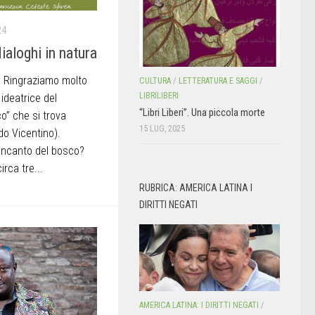
24
ialoghi in natura
 Ringraziamo molto
CULTURA
/
LETTERATURA E SAGGI
/
LIBRILIBERI
ideatrice del
“Libri Liberi”. Una piccola morte
o” che si trova
15 LUG, 2025
o Vicentino).
Incanto del bosco?
rca tre...
RUBRICA: AMERICA LATINA I
DIRITTI NEGATI
AMERICA LATINA: I DIRITTI NEGATI
/