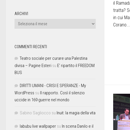
il Ramad
tratta? S
ARCHIVI
in cui Ma
Corano...
COMMENTI RECENTI
Teatro sociale per curare una Palestina
divisa – Pagine Esteri
su
E’ ripartito il FREEDOM
BUS
DIRITTI UMANI - CRISI E SPERANZE - My
WordPress
su
Il rapporto. Così il silenzio
uccide in 169 guerre nel mondo
Sabino Sagliocco
su
Inuit: la magia della vita
labubu live wallpaper
su
In scena Danilo e il