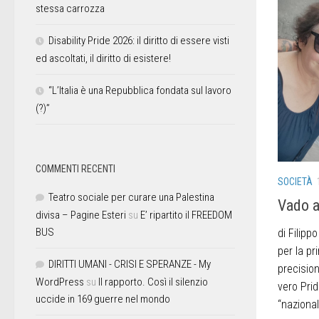
stessa carrozza
Disability Pride 2026: il diritto di essere visti
ed ascoltati, il diritto di esistere!
“L’Italia è una Repubblica fondata sul lavoro
(?)”
COMMENTI RECENTI
SOCIETÀ
Teatro sociale per curare una Palestina
Vado a
divisa – Pagine Esteri
su
E’ ripartito il FREEDOM
BUS
di Filip
per la pr
DIRITTI UMANI - CRISI E SPERANZE - My
precision
WordPress
su
Il rapporto. Così il silenzio
vero Prid
uccide in 169 guerre nel mondo
“nazionale