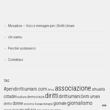
Mosaikon – Voci e immagini per i Diritti Umani
chi siamo
Perchè sostenerci
Contattaci
TAG
associazione
#peridirittiumani.com
attualità
Africa
diritti
dirittiumani
cittadini
Diritti umani
democrazia
cultura
giornalismo
donne
giornale
diritto
Europa
famiglia
economia
giustizia