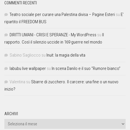
COMMENTI RECENTI
Teatro sociale per curare una Palestina divisa – Pagine Esteri
su
E’
ripartito il FREEDOM BUS
DIRITTI UMANI - CRISI E SPERANZE - My WordPress
su
Il
rapporto. Così il silenzio uccide in 169 guerre nel mondo
Sabino Sagliocco
su
Inuit: la magia della vita
labubu live wallpaper
su
In scena Danilo e il suo “Rumore bianco”
Valentina
su
Sbarre di zucchero. Il carcere: una fine o un nuovo
inizio?
ARCHIVI