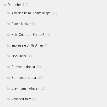
Rubriche
(417)
America latina: i diritti negati
(90)
Buone Notizie
(8)
Hate Crimes in Europe!
(21)
Imprese e Diritti Umani
(34)
LibriLiberi
(60)
Orizzonte donna
(13)
Scritture al sociale
(31)
Stay Human Africa
(122)
VeneredIslam
(36)