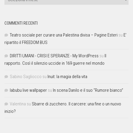
COMMENTI RECENTI
Teatro sociale per curare una Palestina divisa – Pagine Esteri
su
E’
ripartito il FREEDOM BUS
DIRITTI UMANI - CRISI E SPERANZE - My WordPress
su
Il
rapporto. Così il silenzio uccide in 169 guerre nel mondo
Sabino Sagliocco
su
Inuit: la magia della vita
labubu live wallpaper
su
In scena Danilo e il suo “Rumore bianco”
Valentina
su
Sbarre di zucchero. Il carcere: una fine o un nuovo
inizio?