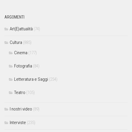
ARGOMENTI
Art(E)attualità
(74)
Cultura
(885)
Cinema
(177)
Fotografia
(84)
Letteratura e Saggi
(254)
Teatro
(105)
I nostri video
(89)
Interviste
(235)