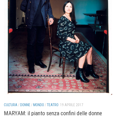
CULTURA
/
DONNE
/
MONDO
/
TEATRO
19 APRILE 2017
MARYAM: il pianto senza confini delle donne