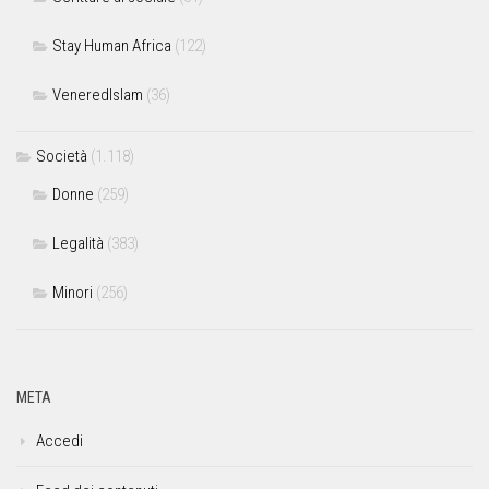
Stay Human Africa
(122)
VeneredIslam
(36)
Società
(1.118)
Donne
(259)
Legalità
(383)
Minori
(256)
META
Accedi