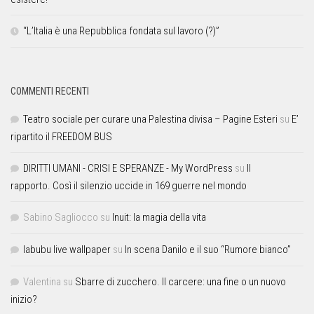
“L’Italia è una Repubblica fondata sul lavoro (?)”
COMMENTI RECENTI
Teatro sociale per curare una Palestina divisa – Pagine Esteri
su
E’
ripartito il FREEDOM BUS
DIRITTI UMANI - CRISI E SPERANZE - My WordPress
su
Il
rapporto. Così il silenzio uccide in 169 guerre nel mondo
Sabino Sagliocco
su
Inuit: la magia della vita
labubu live wallpaper
su
In scena Danilo e il suo “Rumore bianco”
Valentina
su
Sbarre di zucchero. Il carcere: una fine o un nuovo
inizio?