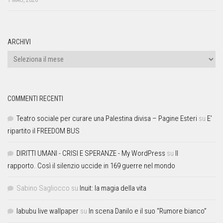
1 MAG, 2026
ARCHIVI
COMMENTI RECENTI
Teatro sociale per curare una Palestina divisa – Pagine Esteri
su
E’
ripartito il FREEDOM BUS
DIRITTI UMANI - CRISI E SPERANZE - My WordPress
su
Il
rapporto. Così il silenzio uccide in 169 guerre nel mondo
Sabino Sagliocco
su
Inuit: la magia della vita
labubu live wallpaper
su
In scena Danilo e il suo “Rumore bianco”