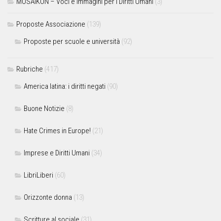
MOSAIKON – Voci e immagini per i Diritti Umani
(3)
Proposte Associazione
(139)
Proposte per scuole e università
(92)
Rubriche
(417)
America latina: i diritti negati
(90)
Buone Notizie
(8)
Hate Crimes in Europe!
(21)
Imprese e Diritti Umani
(34)
LibriLiberi
(60)
Orizzonte donna
(13)
Scritture al sociale
(31)