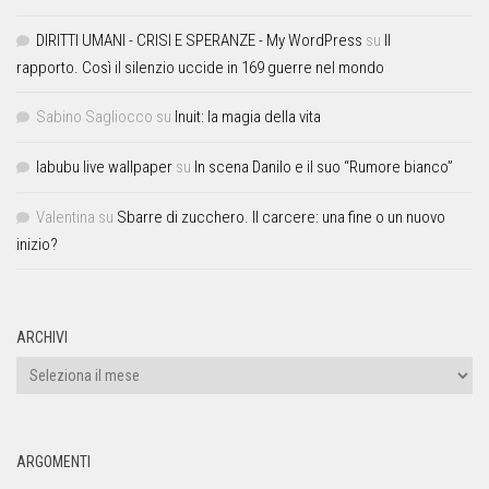
DIRITTI UMANI - CRISI E SPERANZE - My WordPress
su
Il
rapporto. Così il silenzio uccide in 169 guerre nel mondo
Sabino Sagliocco
su
Inuit: la magia della vita
labubu live wallpaper
su
In scena Danilo e il suo “Rumore bianco”
Valentina
su
Sbarre di zucchero. Il carcere: una fine o un nuovo
inizio?
ARCHIVI
ARGOMENTI