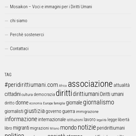
Mosaikon – Voci e immagini per i Diritti Umani
chi siamo
Perchè sostenerci
Contattaci
TAG
associazione
#peridirittiumani.com
attualità
Africa
diritti
dirittiumani
cittadini
Diritti umani
democrazia
cultura
giornalismo
donne
giornale
diritto
Europa
famiglia
economia
giustizia
guerra
giornalisti
governo
immigrazione
informazione
internazionale
lavoro
libertà
legge
istituzioni
legalità
notizie
mondo
migranti
peridirittiumani
libro
migrazioni
Milano
politica