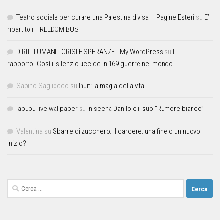
Teatro sociale per curare una Palestina divisa – Pagine Esteri
su
E’
ripartito il FREEDOM BUS
DIRITTI UMANI - CRISI E SPERANZE - My WordPress
su
Il
rapporto. Così il silenzio uccide in 169 guerre nel mondo
Sabino Sagliocco
su
Inuit: la magia della vita
labubu live wallpaper
su
In scena Danilo e il suo “Rumore bianco”
Valentina
su
Sbarre di zucchero. Il carcere: una fine o un nuovo
inizio?