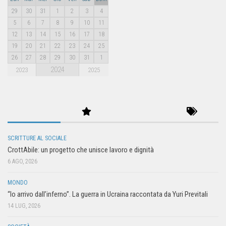
29
30
31
1
2
3
4
5
6
7
8
9
10
11
12
13
14
15
16
17
18
19
20
21
22
23
24
25
26
27
28
29
30
31
1
2024
2023
2025
SCRITTURE AL SOCIALE
CrottAbile: un progetto che unisce lavoro e dignità
6 AGO, 2026
MONDO
“Io arrivo dall’inferno”. La guerra in Ucraina raccontata da Yuri Previtali
14 LUG, 2026