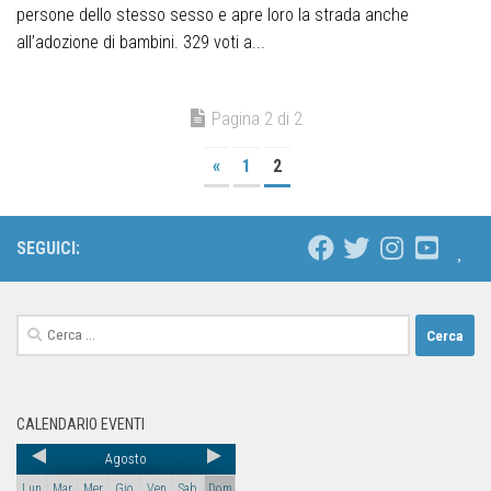
persone dello stesso sesso e apre loro la strada anche
all’adozione di bambini. 329 voti a...
Pagina 2 di 2
«
1
2
SEGUICI:
CALENDARIO EVENTI
Agosto
Lun
Mar
Mer
Gio
Ven
Sab
Dom