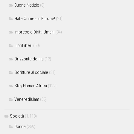
Buone Notizie
(8)
Hate Crimes in Europe!
(21)
Imprese e Diritti Umani
(34)
LibriLiberi
(60)
Orizzonte donna
(13)
Scritture al sociale
(31)
Stay Human Africa
(122)
VeneredIslam
(36)
Società
(1.118)
Donne
(259)