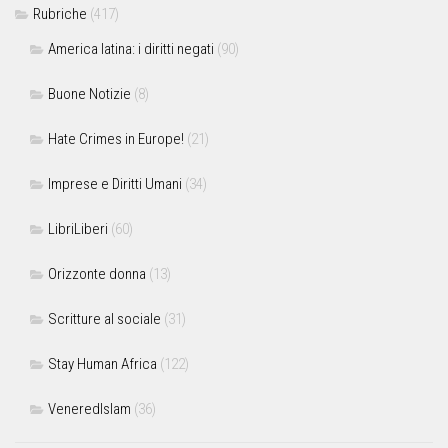
Rubriche
(417)
America latina: i diritti negati
(90)
Buone Notizie
(8)
Hate Crimes in Europe!
(21)
Imprese e Diritti Umani
(34)
LibriLiberi
(60)
Orizzonte donna
(13)
Scritture al sociale
(31)
Stay Human Africa
(122)
VeneredIslam
(36)