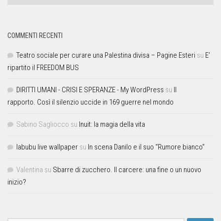
COMMENTI RECENTI
Teatro sociale per curare una Palestina divisa – Pagine Esteri
su
E’
ripartito il FREEDOM BUS
DIRITTI UMANI - CRISI E SPERANZE - My WordPress
su
Il
rapporto. Così il silenzio uccide in 169 guerre nel mondo
Sabino Sagliocco
su
Inuit: la magia della vita
labubu live wallpaper
su
In scena Danilo e il suo “Rumore bianco”
Valentina
su
Sbarre di zucchero. Il carcere: una fine o un nuovo
inizio?