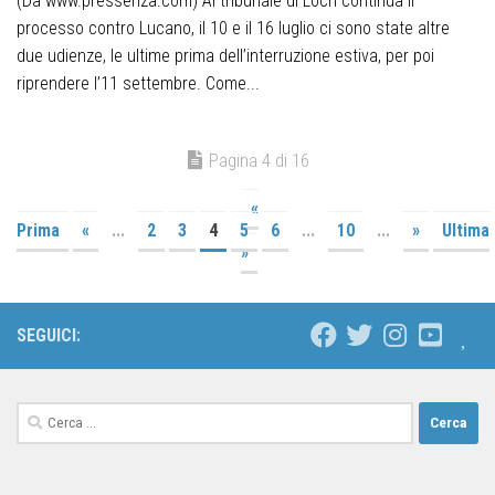
(Da www.pressenza.com) Al tribunale di Locri continua il
processo contro Lucano, il 10 e il 16 luglio ci sono state altre
due udienze, le ultime prima dell’interruzione estiva, per poi
riprendere l’11 settembre. Come...
Pagina 4 di 16
«
Prima
«
...
2
3
4
5
6
...
10
...
»
Ultima
»
SEGUICI: