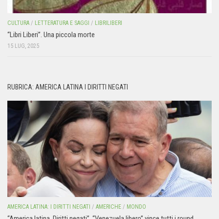
CULTURA
/
LETTERATURA E SAGGI
/
LIBRILIBERI
“Libri Liberi”. Una piccola morte
15 LUG, 2025
RUBRICA: AMERICA LATINA I DIRITTI NEGATI
AMERICA LATINA: I DIRITTI NEGATI
/
AMERICHE
/
MONDO
“America latina. Diritti negati”. “Venezuela libero” vince tutti i round