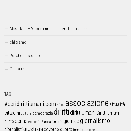
Mosaikon – Voci e immagini per i Diritti Umani
chi siamo
Perchè sostenerci
Contattaci
TAG
associazione
#peridirittiumani.com
attualità
Africa
diritti
dirittiumani
cittadini
Diritti umani
democrazia
cultura
giornalismo
donne
giornale
diritto
Europa
famiglia
economia
giustizia
guerra
giornalisti
governo
immigrazione