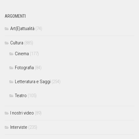
ARGOMENTI
Art(E)attualità
(74)
Cultura
(885)
Cinema
(177)
Fotografia
(84)
Letteratura e Saggi
(254)
Teatro
(105)
I nostri video
(89)
Interviste
(235)