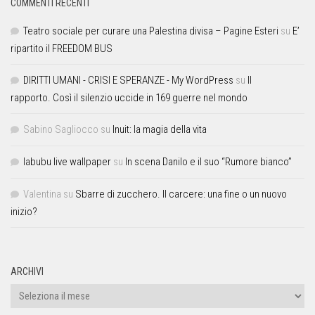
COMMENTI RECENTI
Teatro sociale per curare una Palestina divisa – Pagine Esteri
su
E’
ripartito il FREEDOM BUS
DIRITTI UMANI - CRISI E SPERANZE - My WordPress
su
Il
rapporto. Così il silenzio uccide in 169 guerre nel mondo
Sabino Sagliocco
su
Inuit: la magia della vita
labubu live wallpaper
su
In scena Danilo e il suo “Rumore bianco”
Valentina
su
Sbarre di zucchero. Il carcere: una fine o un nuovo
inizio?
ARCHIVI