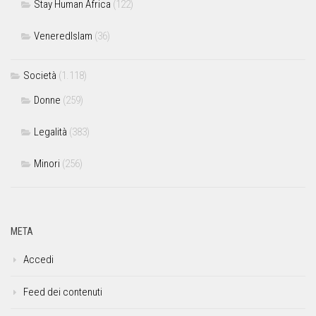
Stay Human Africa
(122)
VeneredIslam
(36)
Società
(1.118)
Donne
(259)
Legalità
(383)
Minori
(256)
META
Accedi
Feed dei contenuti