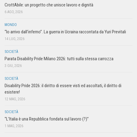
CrottAbile: un progetto che unisce lavoro e dignità
6 AGO, 2026
MONDO
“Io arrivo dall’inferno”. La guerra in Ucraina raccontata da Yuri Previtali
14 LUG, 2026
SOCIETÀ
Parata Disability Pride Milano 2026: tutti sulla stessa carrozza
3 GIU, 2026
SOCIETÀ
Disability Pride 2026: il diritto di essere visti ed ascoltati, il diritto di
esistere!
12 MAG, 2026
SOCIETÀ
“L’Italia è una Repubblica fondata sul lavoro (?)”
1 MAG, 2026