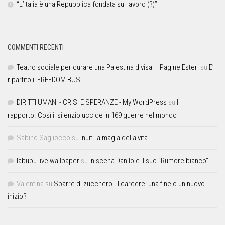
“L’Italia è una Repubblica fondata sul lavoro (?)”
COMMENTI RECENTI
Teatro sociale per curare una Palestina divisa – Pagine Esteri
su
E’
ripartito il FREEDOM BUS
DIRITTI UMANI - CRISI E SPERANZE - My WordPress
su
Il
rapporto. Così il silenzio uccide in 169 guerre nel mondo
Sabino Sagliocco
su
Inuit: la magia della vita
labubu live wallpaper
su
In scena Danilo e il suo “Rumore bianco”
Valentina
su
Sbarre di zucchero. Il carcere: una fine o un nuovo
inizio?