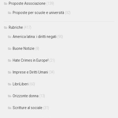
Proposte Associazione
(139)
Proposte per scuole e università
(92)
Rubriche
(417)
America latina: i diritti negati
(90)
Buone Notizie
(8)
Hate Crimes in Europe!
(21)
Imprese e Diritti Umani
(34)
LibriLiberi
(60)
Orizzonte donna
(13)
Scritture al sociale
(31)