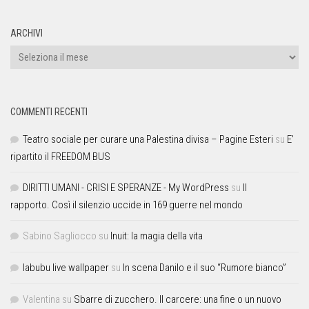
ARCHIVI
COMMENTI RECENTI
Teatro sociale per curare una Palestina divisa – Pagine Esteri
su
E’
ripartito il FREEDOM BUS
DIRITTI UMANI - CRISI E SPERANZE - My WordPress
su
Il
rapporto. Così il silenzio uccide in 169 guerre nel mondo
Sabino Sagliocco
su
Inuit: la magia della vita
labubu live wallpaper
su
In scena Danilo e il suo “Rumore bianco”
Valentina
su
Sbarre di zucchero. Il carcere: una fine o un nuovo