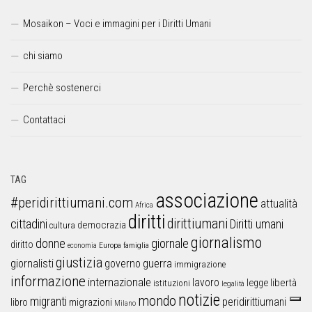
Mosaikon – Voci e immagini per i Diritti Umani
chi siamo
Perchè sostenerci
Contattaci
TAG
associazione
#peridirittiumani.com
attualità
Africa
diritti
dirittiumani
cittadini
Diritti umani
democrazia
cultura
giornalismo
donne
giornale
diritto
Europa
famiglia
economia
giustizia
guerra
giornalisti
governo
immigrazione
informazione
internazionale
lavoro
libertà
legge
istituzioni
legalità
notizie
mondo
migranti
peridirittiumani
libro
migrazioni
Milano