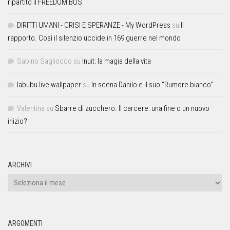
ripartito il FREEDOM BUS
DIRITTI UMANI - CRISI E SPERANZE - My WordPress
su
Il
rapporto. Così il silenzio uccide in 169 guerre nel mondo
Sabino Sagliocco
su
Inuit: la magia della vita
labubu live wallpaper
su
In scena Danilo e il suo “Rumore bianco”
Valentina
su
Sbarre di zucchero. Il carcere: una fine o un nuovo
inizio?
ARCHIVI
ARGOMENTI