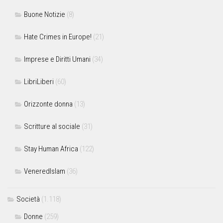
Buone Notizie
(8)
Hate Crimes in Europe!
(21)
Imprese e Diritti Umani
(34)
LibriLiberi
(60)
Orizzonte donna
(13)
Scritture al sociale
(31)
Stay Human Africa
(122)
VeneredIslam
(36)
Società
(1.118)
Donne
(259)