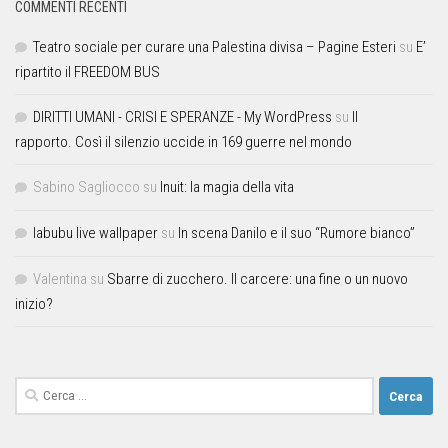
COMMENTI RECENTI
Teatro sociale per curare una Palestina divisa – Pagine Esteri
su
E’
ripartito il FREEDOM BUS
DIRITTI UMANI - CRISI E SPERANZE - My WordPress
su
Il
rapporto. Così il silenzio uccide in 169 guerre nel mondo
Sabino Sagliocco
su
Inuit: la magia della vita
labubu live wallpaper
su
In scena Danilo e il suo “Rumore bianco”
Valentina
su
Sbarre di zucchero. Il carcere: una fine o un nuovo
inizio?