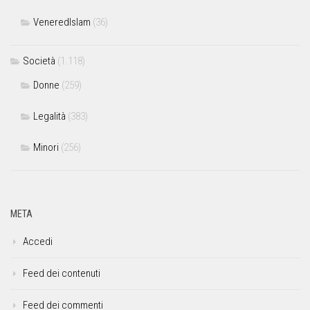
VeneredIslam
(36)
Società
(1.118)
Donne
(259)
Legalità
(383)
Minori
(256)
META
Accedi
Feed dei contenuti
Feed dei commenti