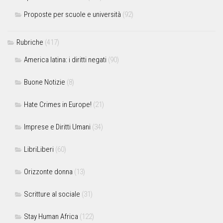
Proposte per scuole e università
(92)
Rubriche
(417)
America latina: i diritti negati
(90)
Buone Notizie
(8)
Hate Crimes in Europe!
(21)
Imprese e Diritti Umani
(34)
LibriLiberi
(60)
Orizzonte donna
(13)
Scritture al sociale
(31)
Stay Human Africa
(122)