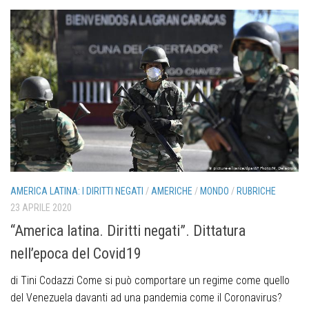
AMERICA LATINA: I DIRITTI NEGATI
/
AMERICHE
/
MONDO
/
RUBRICHE
23 APRILE 2020
“America latina. Diritti negati”. Dittatura
nell’epoca del Covid19
di Tini Codazzi Come si può comportare un regime come quello
del Venezuela davanti ad una pandemia come il Coronavirus?