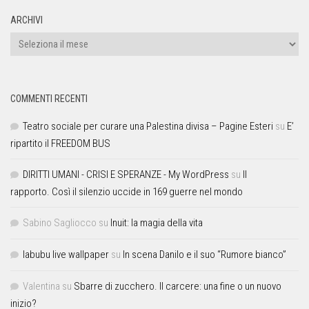
ARCHIVI
COMMENTI RECENTI
Teatro sociale per curare una Palestina divisa – Pagine Esteri
su
E’
ripartito il FREEDOM BUS
DIRITTI UMANI - CRISI E SPERANZE - My WordPress
su
Il
rapporto. Così il silenzio uccide in 169 guerre nel mondo
Sabino Sagliocco
su
Inuit: la magia della vita
labubu live wallpaper
su
In scena Danilo e il suo “Rumore bianco”
Valentina
su
Sbarre di zucchero. Il carcere: una fine o un nuovo
inizio?