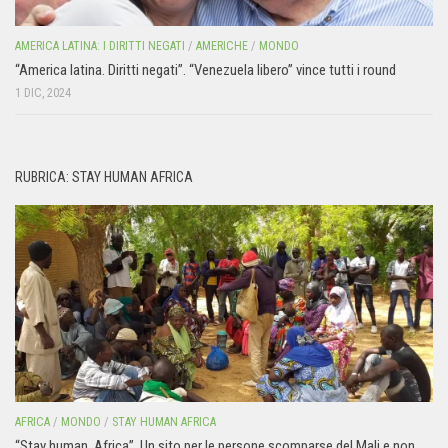
AMERICA LATINA: I DIRITTI NEGATI
/
AMERICHE
/
MONDO
“America latina. Diritti negati”. “Venezuela libero” vince tutti i round
1 DIC, 2024
RUBRICA: STAY HUMAN AFRICA
AFRICA
/
MONDO
/
STAY HUMAN AFRICA
“Stay human. Africa”. Un sito per le persone scomparse del Mali e non