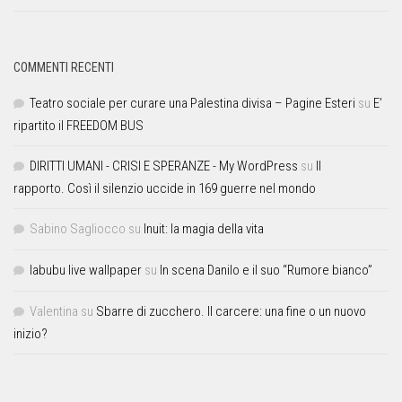
COMMENTI RECENTI
Teatro sociale per curare una Palestina divisa – Pagine Esteri
su
E’
ripartito il FREEDOM BUS
DIRITTI UMANI - CRISI E SPERANZE - My WordPress
su
Il
rapporto. Così il silenzio uccide in 169 guerre nel mondo
Sabino Sagliocco
su
Inuit: la magia della vita
labubu live wallpaper
su
In scena Danilo e il suo “Rumore bianco”
Valentina
su
Sbarre di zucchero. Il carcere: una fine o un nuovo
inizio?