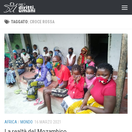
TAGGATO:
CROCE ROSSA
AFRICA
/
MONDO
16 MARZO 2021
La realtà del Mozambico