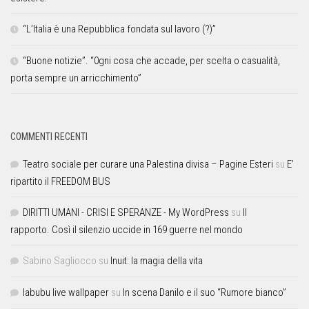
“L’Italia è una Repubblica fondata sul lavoro (?)”
“Buone notizie”. “0gni cosa che accade, per scelta o casualità,
porta sempre un arricchimento”
COMMENTI RECENTI
Teatro sociale per curare una Palestina divisa – Pagine Esteri
su
E’
ripartito il FREEDOM BUS
DIRITTI UMANI - CRISI E SPERANZE - My WordPress
su
Il
rapporto. Così il silenzio uccide in 169 guerre nel mondo
Sabino Sagliocco
su
Inuit: la magia della vita
labubu live wallpaper
su
In scena Danilo e il suo “Rumore bianco”