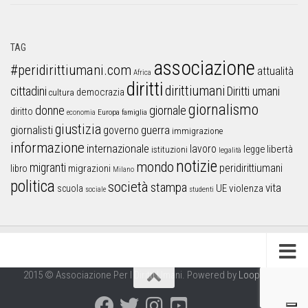
TAG
associazione
#peridirittiumani.com
attualità
Africa
diritti
dirittiumani
cittadini
Diritti umani
democrazia
cultura
giornalismo
donne
giornale
diritto
Europa
famiglia
economia
giustizia
guerra
giornalisti
governo
immigrazione
informazione
internazionale
lavoro
libertà
legge
istituzioni
legalità
notizie
mondo
migranti
peridirittiumani
libro
migrazioni
Milano
politica
società
stampa
vita
UE
violenza
scuola
sociale
studenti
2015 © Associazione Per I Diritti Umani. Powered by
Looproject