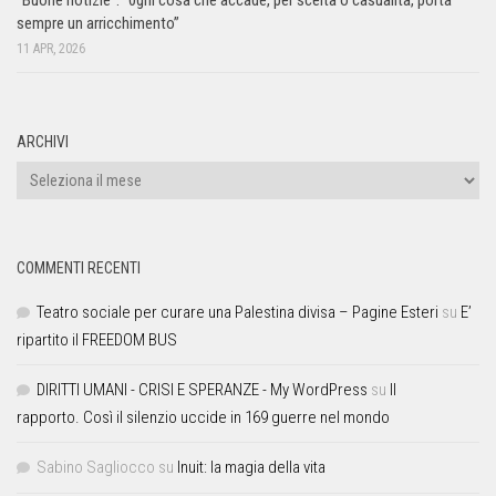
“Buone notizie”. “0gni cosa che accade, per scelta o casualità, porta
sempre un arricchimento”
11 APR, 2026
ARCHIVI
COMMENTI RECENTI
Teatro sociale per curare una Palestina divisa – Pagine Esteri
su
E’
ripartito il FREEDOM BUS
DIRITTI UMANI - CRISI E SPERANZE - My WordPress
su
Il
rapporto. Così il silenzio uccide in 169 guerre nel mondo
Sabino Sagliocco
su
Inuit: la magia della vita