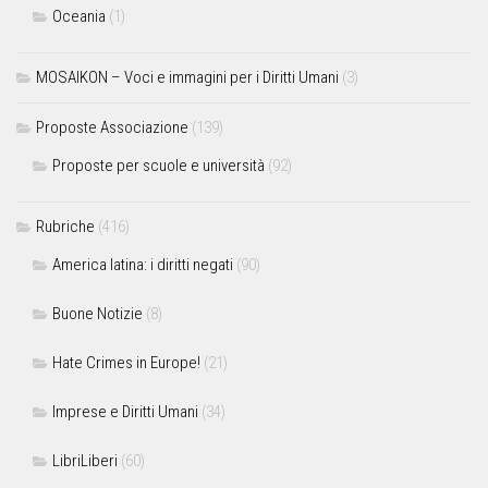
Oceania
(1)
MOSAIKON – Voci e immagini per i Diritti Umani
(3)
Proposte Associazione
(139)
Proposte per scuole e università
(92)
Rubriche
(416)
America latina: i diritti negati
(90)
Buone Notizie
(8)
Hate Crimes in Europe!
(21)
Imprese e Diritti Umani
(34)
LibriLiberi
(60)