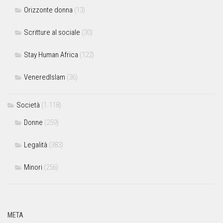
Orizzonte donna
(13)
Scritture al sociale
(30)
Stay Human Africa
(122)
VeneredIslam
(36)
Società
(1.118)
Donne
(259)
Legalità
(383)
Minori
(256)
META