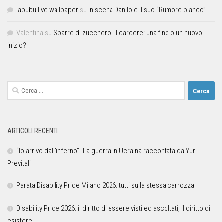
labubu live wallpaper
su
In scena Danilo e il suo “Rumore bianco”
Valentina
su
Sbarre di zucchero. Il carcere: una fine o un nuovo
inizio?
ARTICOLI RECENTI
“Io arrivo dall’inferno”. La guerra in Ucraina raccontata da Yuri
Previtali
Parata Disability Pride Milano 2026: tutti sulla stessa carrozza
Disability Pride 2026: il diritto di essere visti ed ascoltati, il diritto di
esistere!