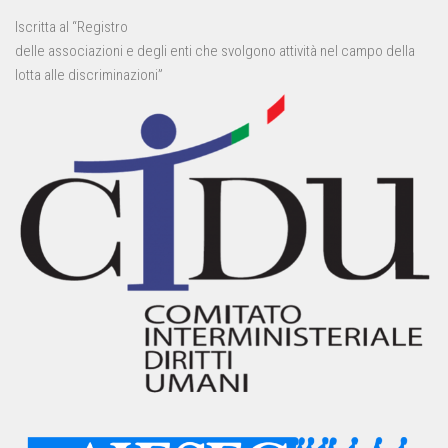
Iscritta al “Registro
delle associazioni e degli enti che svolgono attività nel campo della
lotta alle discriminazioni”