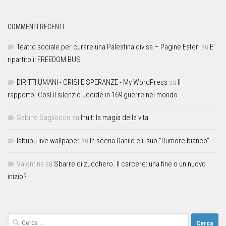
COMMENTI RECENTI
Teatro sociale per curare una Palestina divisa – Pagine Esteri
su
E’
ripartito il FREEDOM BUS
DIRITTI UMANI - CRISI E SPERANZE - My WordPress
su
Il
rapporto. Così il silenzio uccide in 169 guerre nel mondo
Sabino Sagliocco
su
Inuit: la magia della vita
labubu live wallpaper
su
In scena Danilo e il suo “Rumore bianco”
Valentina
su
Sbarre di zucchero. Il carcere: una fine o un nuovo
inizio?