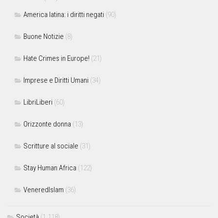
America latina: i diritti negati
(90)
Buone Notizie
(8)
Hate Crimes in Europe!
(21)
Imprese e Diritti Umani
(34)
LibriLiberi
(60)
Orizzonte donna
(13)
Scritture al sociale
(31)
Stay Human Africa
(122)
VeneredIslam
(36)
Società
(1.118)