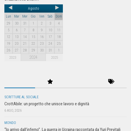
Agosto
Lun
Mar
Mer
Gio
Ven
Sab
Dom
29
30
31
1
2
3
4
5
6
7
8
9
10
11
12
13
14
15
16
17
18
19
20
21
22
23
24
25
26
27
28
29
30
31
1
2024
2023
2025
SCRITTURE AL SOCIALE
CrottAbile: un progetto che unisce lavoro e dignità
6 AGO, 2026
MONDO
“Io arrivo dall’inferno”. La guerra in Ucraina raccontata da Yuri Previtali