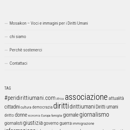
Mosaikon – Voci e immagini per i Diritti Umani
chi siamo
Perchè sostenerci
Contattaci
TAG
associazione
#peridirittiumani.com
attualità
Africa
diritti
dirittiumani
cittadini
Diritti umani
democrazia
cultura
giornalismo
donne
giornale
diritto
Europa
famiglia
economia
giustizia
guerra
giornalisti
governo
immigrazione