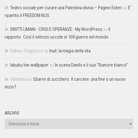
Teatro sociale per curare una Palestina divisa – Pagine Esteri
su
E’
ripartito il FREEDOM BUS
DIRITTI UMANI - CRISI E SPERANZE - My WordPress
su
Il
rapporto. Così il silenzio uccide in 169 guerre nel mondo
Sabino Sagliocco
su
Inuit: la magia della vita
labubu live wallpaper
su
In scena Danilo e il suo “Rumore bianco”
Valentina
su
Sbarre di zucchero. Il carcere: una fine o un nuovo
inizio?
ARCHIVI