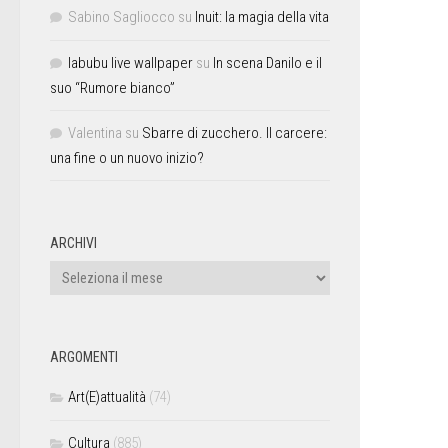
Sabino Sagliocco
su
Inuit: la magia della vita
labubu live wallpaper
su
In scena Danilo e il
suo “Rumore bianco”
Valentina
su
Sbarre di zucchero. Il carcere:
una fine o un nuovo inizio?
ARCHIVI
ARGOMENTI
Art(E)attualità
(74)
Cultura
(885)