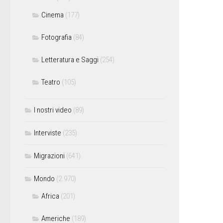
Cinema
(177)
Fotografia
(84)
Letteratura e Saggi
(254)
Teatro
(105)
I nostri video
(89)
Interviste
(235)
Migrazioni
(641)
Mondo
(2.970)
Africa
(201)
Americhe
(189)