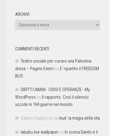
ARCHIVI
COMMENTI RECENTI
Teatro sociale per curare una Palestina
divisa – Pagine Esteri
su
E’ ripartito il FREEDOM
BUS
DIRITTI UMANI - CRISI E SPERANZE - My
WordPress
su
Il rapporto. Così il silenzio
uccide in 169 guerre nel mondo
Sabino Sagliocco
su
Inuit: la magia della vita
labubu live wallpaper
su
In scena Danilo e il