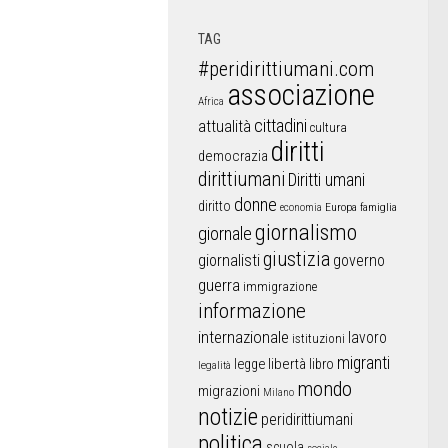
TAG
#peridirittiumani.com
associazione
Africa
cittadini
attualità
cultura
diritti
democrazia
dirittiumani
Diritti umani
donne
diritto
Europa
famiglia
economia
giornalismo
giornale
giustizia
giornalisti
governo
guerra
immigrazione
informazione
internazionale
lavoro
istituzioni
migranti
libertà
libro
legge
legalità
mondo
migrazioni
Milano
notizie
peridirittiumani
politica
scuola