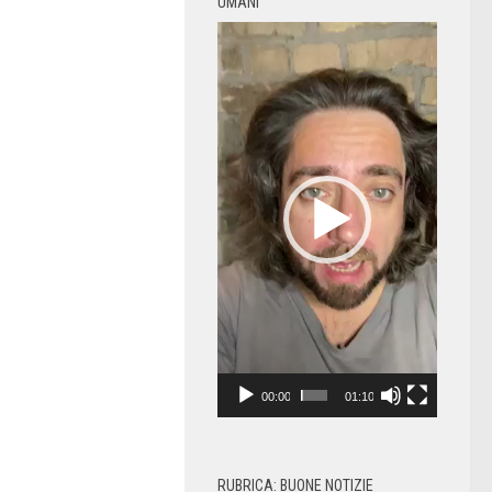
UMANI
Video
Player
00:00
01:10
RUBRICA: BUONE NOTIZIE