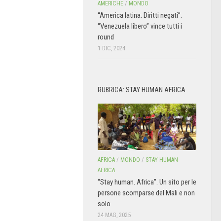
AMERICHE
/
MONDO
“America latina. Diritti negati”.
“Venezuela libero” vince tutti i
round
1 DIC, 2024
RUBRICA: STAY HUMAN AFRICA
AFRICA
/
MONDO
/
STAY HUMAN
AFRICA
“Stay human. Africa”. Un sito per le
persone scomparse del Mali e non
solo
24 MAG, 2025