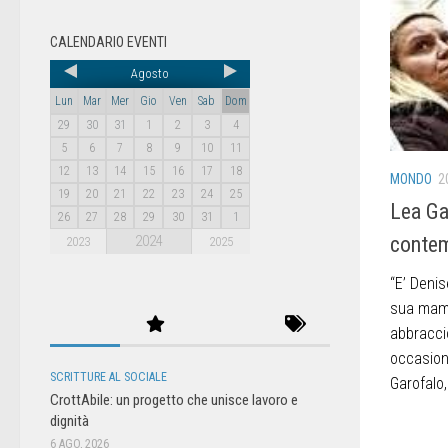
CALENDARIO EVENTI
Agosto
Lun
Mar
Mer
Gio
Ven
Sab
Dom
29
30
31
1
2
3
4
5
6
7
8
9
10
11
12
13
14
15
16
17
18
MONDO
2
19
20
21
22
23
24
25
Lea Ga
26
27
28
29
30
31
1
conte
2024
2023
2025
“E’ Denis
sua mamm
abbraccio
occasione
SCRITTURE AL SOCIALE
Garofalo,.
CrottAbile: un progetto che unisce lavoro e
dignità
6 AGO, 2026