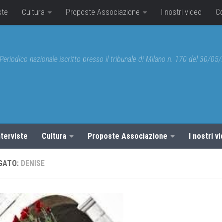
ste
Cultura
Proposte Associazione
I nostri video
C
Periodico nazionale iscritto presso il tribunale di Milano n. 170 del 30/0
nterviste
Cultura
Proposte Associazione
I nostri v
GATO:
DENISE