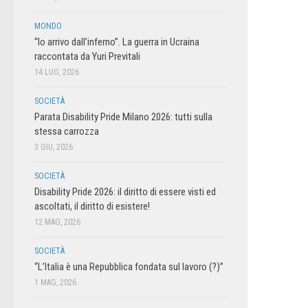
MONDO
“Io arrivo dall’inferno”. La guerra in Ucraina
raccontata da Yuri Previtali
14 LUG, 2026
SOCIETÀ
Parata Disability Pride Milano 2026: tutti sulla
stessa carrozza
3 GIU, 2026
SOCIETÀ
Disability Pride 2026: il diritto di essere visti ed
ascoltati, il diritto di esistere!
12 MAG, 2026
SOCIETÀ
“L’Italia è una Repubblica fondata sul lavoro (?)”
1 MAG, 2026