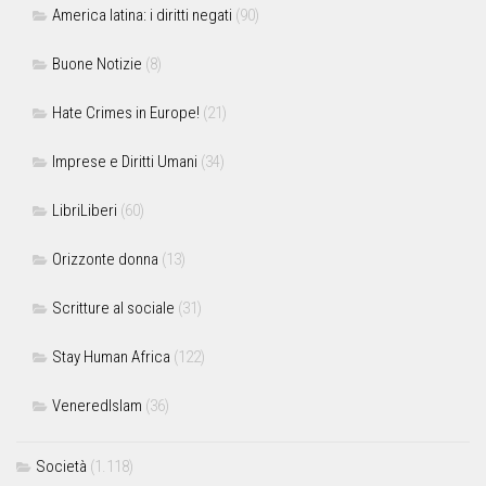
America latina: i diritti negati
(90)
Buone Notizie
(8)
Hate Crimes in Europe!
(21)
Imprese e Diritti Umani
(34)
LibriLiberi
(60)
Orizzonte donna
(13)
Scritture al sociale
(31)
Stay Human Africa
(122)
VeneredIslam
(36)
Società
(1.118)