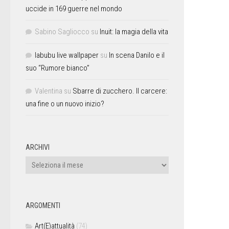
uccide in 169 guerre nel mondo
Sabino Sagliocco
su
Inuit: la magia della vita
labubu live wallpaper
su
In scena Danilo e il
suo “Rumore bianco”
Valentina
su
Sbarre di zucchero. Il carcere:
una fine o un nuovo inizio?
ARCHIVI
ARGOMENTI
Art(E)attualità
(74)