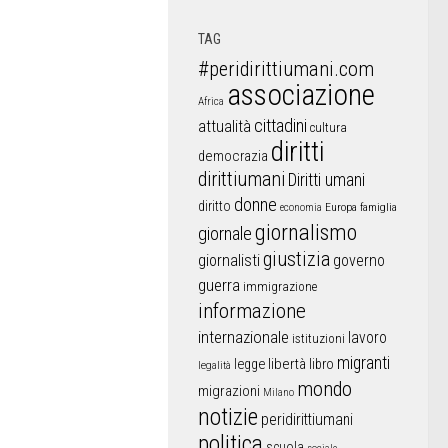
TAG
#peridirittiumani.com
associazione
Africa
cittadini
attualità
cultura
diritti
democrazia
dirittiumani
Diritti umani
donne
diritto
Europa
famiglia
economia
giornalismo
giornale
giustizia
giornalisti
governo
guerra
immigrazione
informazione
internazionale
lavoro
istituzioni
migranti
libertà
libro
legge
legalità
mondo
migrazioni
Milano
notizie
peridirittiumani
politica
scuola