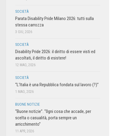
SOCIETÀ
Parata Disability Pride Milano 2026: tutti sulla
stessa carrozza
3 GIU, 2026
SOCIETÀ
Disability Pride 2026: il diritto di essere visti ed
ascoltati, il diritto di esistere!
12 MAG, 2026
SOCIETÀ
“L’Italia è una Repubblica fondata sul lavoro (?)”
1 MAG, 2026
BUONE NOTIZIE
“Buone notizie”. “0gni cosa che accade, per
scelta o casualità, porta sempre un
arricchimento”
11 APR, 2026