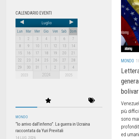
CALENDARIO EVENTI
Luglio
Lun
Mar
Mer
Gio
Ven
Sab
Dom
1
2
3
4
5
6
7
8
9
10
11
12
13
14
15
16
17
18
19
20
21
22
23
24
25
26
27
28
MONDO
1
29
30
31
1
2
3
4
Letter
2024
2023
2025
genera
boliva
Venezuel
più diffic
MONDO
sono mai
“Io arrivo dall’inferno”. La guerra in Ucraina
profondit
raccontata da Yuri Previtali
ed umanit
14 LUG, 2026