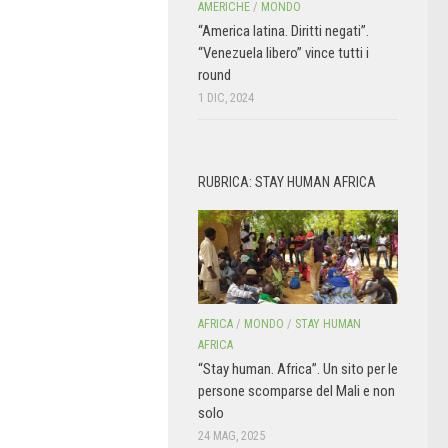
AMERICHE
/
MONDO
“America latina. Diritti negati”.
“Venezuela libero” vince tutti i
round
1 DIC, 2024
RUBRICA: STAY HUMAN AFRICA
AFRICA
/
MONDO
/
STAY HUMAN
AFRICA
“Stay human. Africa”. Un sito per le
persone scomparse del Mali e non
solo
24 MAG, 2025