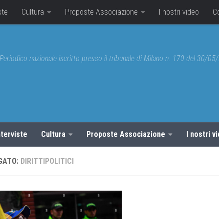
ste
Cultura
Proposte Associazione
I nostri video
C
Periodico nazionale iscritto presso il tribunale di Milano n. 170 del 30/0
nterviste
Cultura
Proposte Associazione
I nostri v
GATO:
DIRITTIPOLITICI