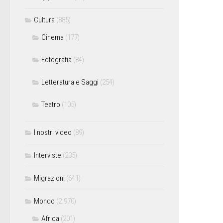
Cultura
(885)
Cinema
(177)
Fotografia
(84)
Letteratura e Saggi
(254)
Teatro
(105)
I nostri video
(89)
Interviste
(235)
Migrazioni
(641)
Mondo
(2.970)
Africa
(201)