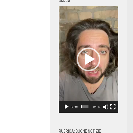
UMANI
Video
Player
00:00
01:10
RUBRICA: BUONE NOTIZIE