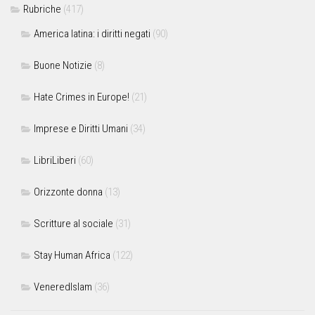
Rubriche
(417)
America latina: i diritti negati
(90)
Buone Notizie
(8)
Hate Crimes in Europe!
(21)
Imprese e Diritti Umani
(34)
LibriLiberi
(60)
Orizzonte donna
(13)
Scritture al sociale
(31)
Stay Human Africa
(122)
VeneredIslam
(36)