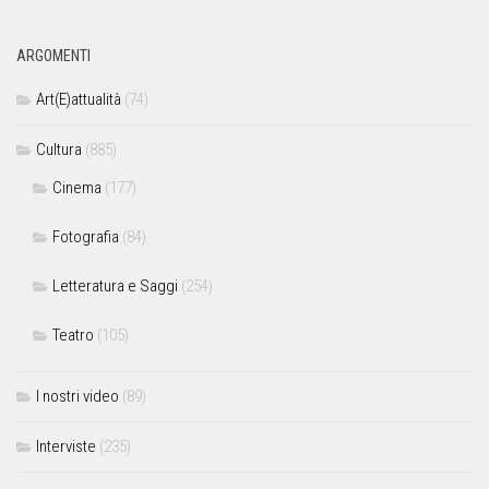
ARGOMENTI
Art(E)attualità
(74)
Cultura
(885)
Cinema
(177)
Fotografia
(84)
Letteratura e Saggi
(254)
Teatro
(105)
I nostri video
(89)
Interviste
(235)