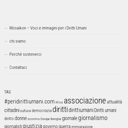
Mosaikon – Voci e immagini per i Diritti Umani
chi siamo
Perchè sostenerci
Contattaci
TAG
associazione
#peridirittiumani.com
attualità
Africa
diritti
dirittiumani
cittadini
Diritti umani
democrazia
cultura
giornalismo
donne
giornale
diritto
Europa
famiglia
economia
giustizia
guerra
giornalisti
governo
immigrazione