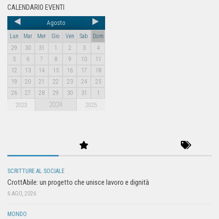
CALENDARIO EVENTI
Agosto
Lun
Mar
Mer
Gio
Ven
Sab
Dom
29
30
31
1
2
3
4
5
6
7
8
9
10
11
12
13
14
15
16
17
18
19
20
21
22
23
24
25
26
27
28
29
30
31
1
2024
2023
2025
SCRITTURE AL SOCIALE
CrottAbile: un progetto che unisce lavoro e dignità
6 AGO, 2026
MONDO