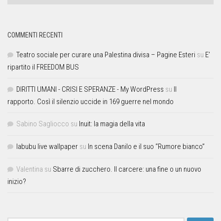
COMMENTI RECENTI
Teatro sociale per curare una Palestina divisa – Pagine Esteri
su
E’
ripartito il FREEDOM BUS
DIRITTI UMANI - CRISI E SPERANZE - My WordPress
su
Il
rapporto. Così il silenzio uccide in 169 guerre nel mondo
Sabino Sagliocco
su
Inuit: la magia della vita
labubu live wallpaper
su
In scena Danilo e il suo “Rumore bianco”
Valentina
su
Sbarre di zucchero. Il carcere: una fine o un nuovo
inizio?