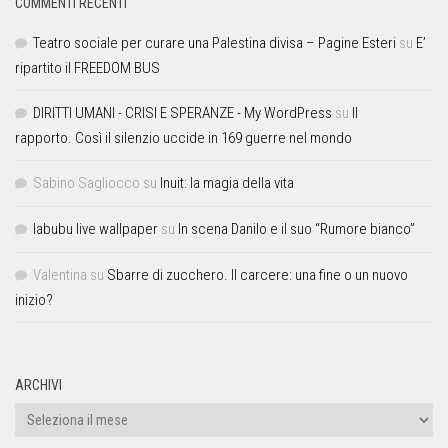
COMMENTI RECENTI
Teatro sociale per curare una Palestina divisa – Pagine Esteri
su
E’
ripartito il FREEDOM BUS
DIRITTI UMANI - CRISI E SPERANZE - My WordPress
su
Il
rapporto. Così il silenzio uccide in 169 guerre nel mondo
Sabino Sagliocco
su
Inuit: la magia della vita
labubu live wallpaper
su
In scena Danilo e il suo “Rumore bianco”
Valentina
su
Sbarre di zucchero. Il carcere: una fine o un nuovo
inizio?
ARCHIVI