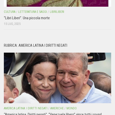
CULTURA
/
LETTERATURA E SAGGI
/
LIBRILIBERI
“Libri Liberi”. Una piccola morte
15 LUG, 2025
RUBRICA: AMERICA LATINA I DIRITTI NEGATI
AMERICA LATINA: I DIRITTI NEGATI
/
AMERICHE
/
MONDO
“America latina. Diritti negati”. “Venezuela libero” vince tutti i round