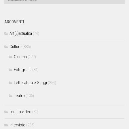
ARGOMENTI
Art(E)attualità
(74)
Cultura
(885)
Cinema
(177)
Fotografia
(84)
Letteratura e Saggi
(254)
Teatro
(105)
I nostri video
(89)
Interviste
(235)