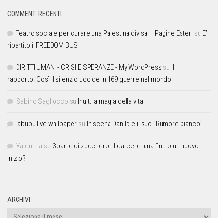
COMMENTI RECENTI
Teatro sociale per curare una Palestina divisa – Pagine Esteri
su
E’
ripartito il FREEDOM BUS
DIRITTI UMANI - CRISI E SPERANZE - My WordPress
su
Il
rapporto. Così il silenzio uccide in 169 guerre nel mondo
Sabino Sagliocco
su
Inuit: la magia della vita
labubu live wallpaper
su
In scena Danilo e il suo “Rumore bianco”
Valentina
su
Sbarre di zucchero. Il carcere: una fine o un nuovo
inizio?
ARCHIVI