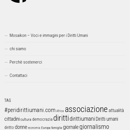
Mosaikon – Voci e immagini per i Diritti Umani
chi siamo
Perchè sostenerci
Contattaci
TAG
associazione
#peridirittiumani.com
attualità
Africa
diritti
dirittiumani
cittadini
Diritti umani
democrazia
cultura
giornalismo
donne
giornale
diritto
Europa
famiglia
economia