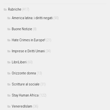
Rubriche
(417)
America latina: i diritti negati
(90)
Buone Notizie
(8)
Hate Crimes in Europe!
(21)
Imprese e Diritti Umani
(34)
LibriLiberi
(60)
Orizzonte donna
(13)
Scritture al sociale
(31)
Stay Human Africa
(122)
VeneredIslam
(36)