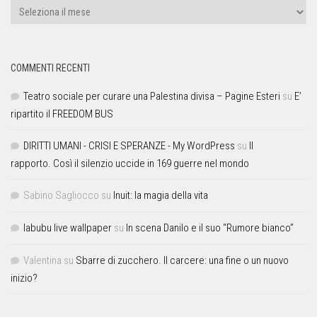
COMMENTI RECENTI
Teatro sociale per curare una Palestina divisa – Pagine Esteri
su
E’
ripartito il FREEDOM BUS
DIRITTI UMANI - CRISI E SPERANZE - My WordPress
su
Il
rapporto. Così il silenzio uccide in 169 guerre nel mondo
Sabino Sagliocco
su
Inuit: la magia della vita
labubu live wallpaper
su
In scena Danilo e il suo “Rumore bianco”
Valentina
su
Sbarre di zucchero. Il carcere: una fine o un nuovo
inizio?