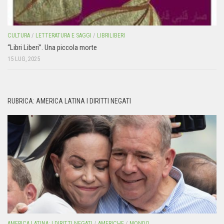
CULTURA
/
LETTERATURA E SAGGI
/
LIBRILIBERI
“Libri Liberi”. Una piccola morte
15 LUG, 2025
RUBRICA: AMERICA LATINA I DIRITTI NEGATI
AMERICA LATINA: I DIRITTI NEGATI
/
AMERICHE
/
MONDO