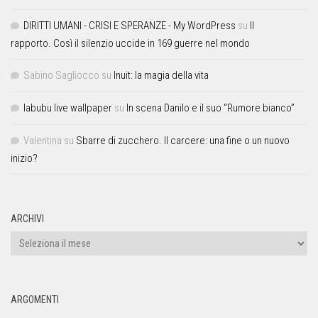
DIRITTI UMANI - CRISI E SPERANZE - My WordPress
su
Il
rapporto. Così il silenzio uccide in 169 guerre nel mondo
Sabino Sagliocco
su
Inuit: la magia della vita
labubu live wallpaper
su
In scena Danilo e il suo “Rumore bianco”
Valentina
su
Sbarre di zucchero. Il carcere: una fine o un nuovo
inizio?
ARCHIVI
ARGOMENTI