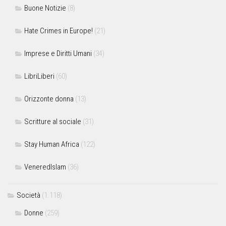
Buone Notizie
(8)
Hate Crimes in Europe!
(21)
Imprese e Diritti Umani
(34)
LibriLiberi
(60)
Orizzonte donna
(13)
Scritture al sociale
(31)
Stay Human Africa
(122)
VeneredIslam
(36)
Società
(1.118)
Donne
(259)