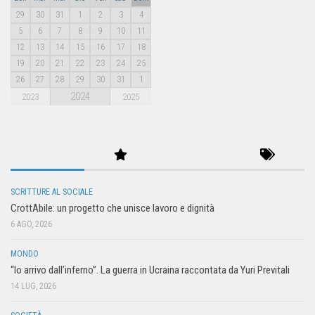
29
30
31
1
2
3
4
5
6
7
8
9
10
11
12
13
14
15
16
17
18
19
20
21
22
23
24
25
26
27
28
29
30
31
1
2024
2023
2025
SCRITTURE AL SOCIALE
CrottAbile: un progetto che unisce lavoro e dignità
6 AGO, 2026
MONDO
“Io arrivo dall’inferno”. La guerra in Ucraina raccontata da Yuri Previtali
14 LUG, 2026