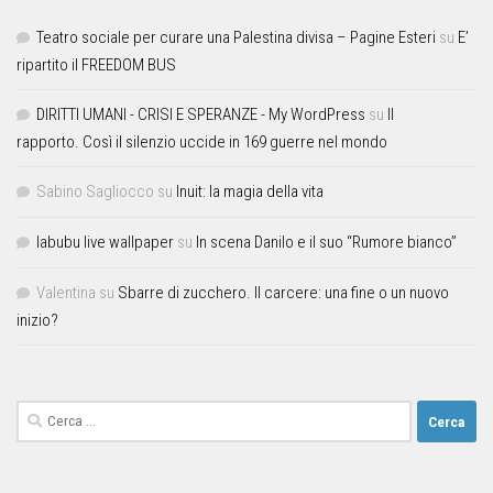
Teatro sociale per curare una Palestina divisa – Pagine Esteri
su
E’
ripartito il FREEDOM BUS
DIRITTI UMANI - CRISI E SPERANZE - My WordPress
su
Il
rapporto. Così il silenzio uccide in 169 guerre nel mondo
Sabino Sagliocco
su
Inuit: la magia della vita
labubu live wallpaper
su
In scena Danilo e il suo “Rumore bianco”
Valentina
su
Sbarre di zucchero. Il carcere: una fine o un nuovo
inizio?