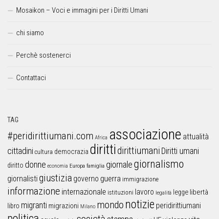
Mosaikon – Voci e immagini per i Diritti Umani
chi siamo
Perchè sostenerci
Contattaci
TAG
associazione
#peridirittiumani.com
attualità
Africa
diritti
dirittiumani
cittadini
Diritti umani
democrazia
cultura
giornalismo
donne
giornale
diritto
Europa
famiglia
economia
giustizia
guerra
giornalisti
governo
immigrazione
informazione
internazionale
lavoro
libertà
legge
istituzioni
legalità
notizie
mondo
migranti
peridirittiumani
libro
migrazioni
Milano
politica
società