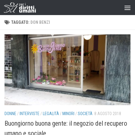
TAGGATO:
DON BENZI
DONNE
/
INTERVISTE
/
LEGALITÀ
/
MINORI
/
SOCIETÀ
8 AGOSTO 2018
Buongiorno buona gente: il negozio del recupero
umano e sociale