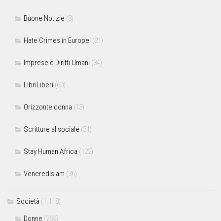
Buone Notizie
(8)
Hate Crimes in Europe!
(21)
Imprese e Diritti Umani
(34)
LibriLiberi
(60)
Orizzonte donna
(13)
Scritture al sociale
(31)
Stay Human Africa
(122)
VeneredIslam
(36)
Società
(1.118)
Donne
(259)