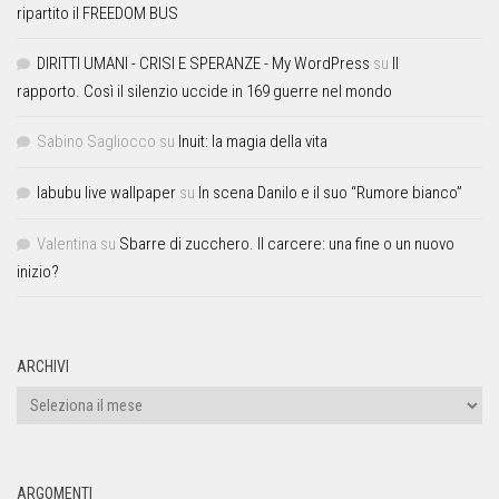
ripartito il FREEDOM BUS
DIRITTI UMANI - CRISI E SPERANZE - My WordPress
su
Il
rapporto. Così il silenzio uccide in 169 guerre nel mondo
Sabino Sagliocco
su
Inuit: la magia della vita
labubu live wallpaper
su
In scena Danilo e il suo “Rumore bianco”
Valentina
su
Sbarre di zucchero. Il carcere: una fine o un nuovo
inizio?
ARCHIVI
ARGOMENTI