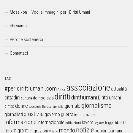
Mosaikon – Voci e immagini per i Diritti Umani
chi siamo
Perchè sostenerci
Contattaci
TAG
associazione
#peridirittiumani.com
attualità
Africa
diritti
dirittiumani
cittadini
Diritti umani
democrazia
cultura
giornalismo
donne
giornale
diritto
Europa
famiglia
economia
giustizia
guerra
giornalisti
governo
immigrazione
informazione
internazionale
lavoro
libertà
legge
istituzioni
legalità
notizie
mondo
migranti
peridirittiumani
libro
migrazioni
Milano