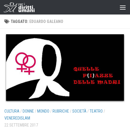
TAGGATO:
EDUARDO GALEANO
CULTURA
/
DONNE
/
MONDO
/
RUBRICHE
/
SOCIETÀ
/
TEATRO
/
VENEREDISLAM
22 SETTEMBRE 2017