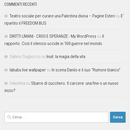
COMMENTI RECENTI
Teatro sociale per curare una Palestina divisa – Pagine Esteri
su
E’
ripartito il FREEDOM BUS
DIRITTI UMANI - CRISI E SPERANZE - My WordPress
su
Il
rapporto. Così il silenzio uccide in 169 guerre nel mondo
Sabino Sagliocco
su
Inuit: la magia della vita
labubu live wallpaper
su
In scena Danilo e il suo “Rumore bianco”
Valentina
su
Sbarre di zucchero. Il carcere: una fine o un nuovo
inizio?