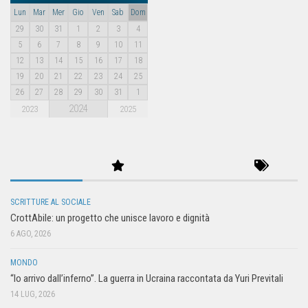
Lun
Mar
Mer
Gio
Ven
Sab
Dom
29
30
31
1
2
3
4
5
6
7
8
9
10
11
12
13
14
15
16
17
18
19
20
21
22
23
24
25
26
27
28
29
30
31
1
2024
2023
2025
SCRITTURE AL SOCIALE
CrottAbile: un progetto che unisce lavoro e dignità
6 AGO, 2026
MONDO
“Io arrivo dall’inferno”. La guerra in Ucraina raccontata da Yuri Previtali
14 LUG, 2026