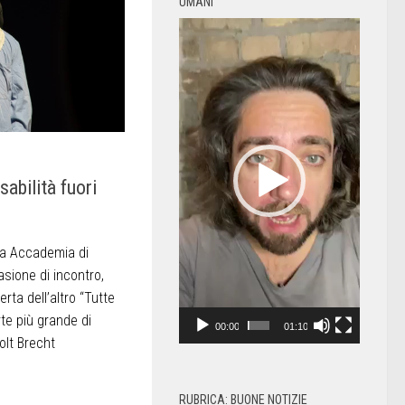
UMANI
Video
Player
sabilità fuori
ola Accademia di
asione di incontro,
rta dell’altro “Tutte
rte più grande di
00:00
01:10
tolt Brecht
RUBRICA: BUONE NOTIZIE