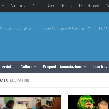
ste
Cultura
Proposte Associazione
I nostri video
C
Periodico nazionale iscritto presso il tribunale di Milano n. 170 del 30/0
nterviste
Cultura
Proposte Associazione
I nostri v
GATO:
EDUCATORI