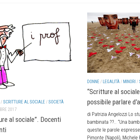
DONNE
/
LEGALITÀ
/
MINORI
/
“Scritture al social
possibile parlare d
/
SCRITTURE AL SOCIALE
/
SOCIETÀ
BRE 2017
di Patrizia Angelozzi Lo s
ure al sociale”. Docenti
bambinata ??.. “Una bamb
nti
queste le parole espresse
Pimonte (Napoli), Michele