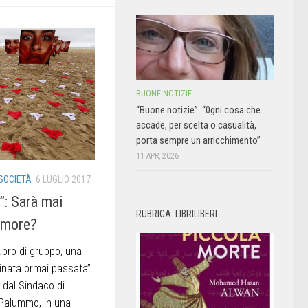
BUONE NOTIZIE
“Buone notizie”. “0gni cosa che
accade, per scelta o casualità,
porta sempre un arricchimento”
11 APR, 2026
SOCIETÀ
6 LUGLIO 2017
e”: Sarà mai
RUBRICA: LIBRILIBERI
’amore?
tupro di gruppo, una
inata ormai passata”
 dal Sindaco di
 Palummo, in una