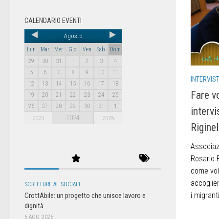
CALENDARIO EVENTI
Agosto
Lun
Mar
Mer
Gio
Ven
Sab
Dom
29
30
31
1
2
3
4
5
6
7
8
9
10
11
INTERVIS
12
13
14
15
16
17
18
Fare v
19
20
21
22
23
24
25
26
27
28
29
30
31
1
intervi
2024
2023
2025
Riginel
Associazi
Rosario R
come vol
accoglie
SCRITTURE AL SOCIALE
i migrant
CrottAbile: un progetto che unisce lavoro e
dignità
6 AGO, 2026