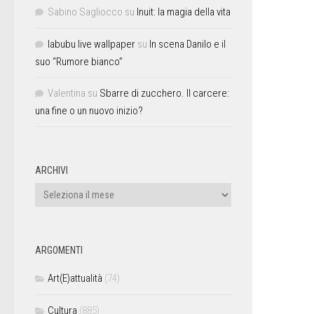
Sabino Sagliocco
su
Inuit: la magia della vita
labubu live wallpaper
su
In scena Danilo e il
suo “Rumore bianco”
Valentina
su
Sbarre di zucchero. Il carcere:
una fine o un nuovo inizio?
ARCHIVI
ARGOMENTI
Art(E)attualità
(74)
Cultura
(885)