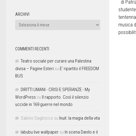
di Patri
studente
ARCHIVI
tentenna 
musica d
possibili
COMMENTI RECENTI
Teatro sociale per curare una Palestina
divisa – Pagine Esteri
su
E’ ripartito il FREEDOM
BUS
DIRITTI UMANI - CRISI E SPERANZE - My
WordPress
su
Il rapporto. Così il silenzio
uccide in 169 guerre nel mondo
Sabino Sagliocco
su
Inuit: la magia della vita
labubu live wallpaper
su
In scena Danilo e il