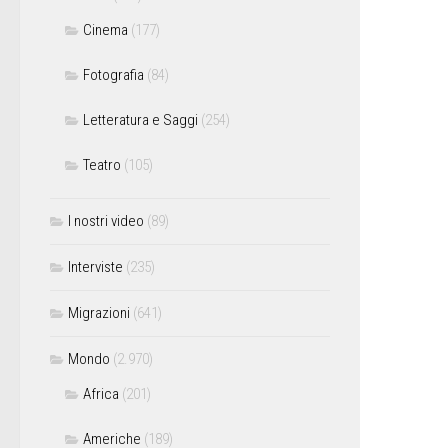
Cinema
(177)
Fotografia
(84)
Letteratura e Saggi
(254)
Teatro
(105)
I nostri video
(89)
Interviste
(235)
Migrazioni
(641)
Mondo
(2.970)
Africa
(201)
Americhe
(189)