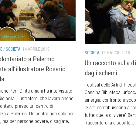
TE
/
SOCIETÀ
14 APRILE 2019
SOCIETÀ
18 MAGGIO 2018
olontariato a Palermo:
Un racconto sulla di
sta all’illustratore Rosario
dagli schemi
la
Festival delle Arti di Picc
one Per i Diritti umani ha intervistato
Cascina Biblioteca: un’occ
iginella, illustratore, che lavora anche
sinergia, confronto e scope
ontario presso un centro di
le arti contribuiscono all’a
nza a Palermo. Un centro non solo per
tutte: quella di vivere” Ber
i, ma per persone povere, disagiate,...
Raccontare la disabilità...