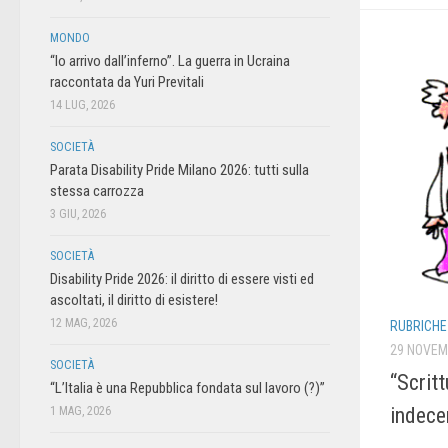
MONDO
“Io arrivo dall’inferno”. La guerra in Ucraina
raccontata da Yuri Previtali
14 LUG, 2026
SOCIETÀ
Parata Disability Pride Milano 2026: tutti sulla
stessa carrozza
3 GIU, 2026
SOCIETÀ
Disability Pride 2026: il diritto di essere visti ed
ascoltati, il diritto di esistere!
12 MAG, 2026
RUBRICHE
29 NOVEM
SOCIETÀ
“Scritt
“L’Italia è una Repubblica fondata sul lavoro (?)”
indece
1 MAG, 2026