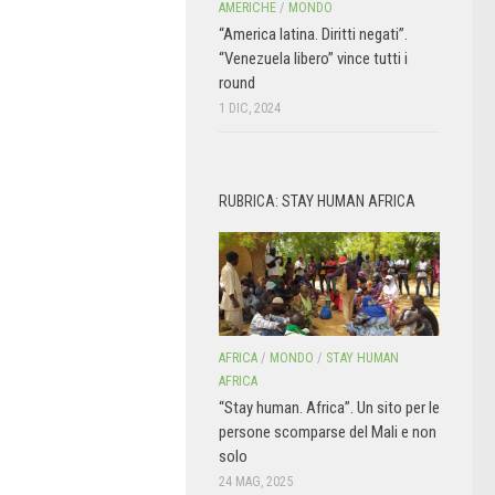
AMERICHE
/
MONDO
“America latina. Diritti negati”.
“Venezuela libero” vince tutti i
round
1 DIC, 2024
RUBRICA: STAY HUMAN AFRICA
AFRICA
/
MONDO
/
STAY HUMAN
AFRICA
“Stay human. Africa”. Un sito per le
persone scomparse del Mali e non
solo
24 MAG, 2025