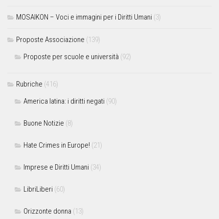
MOSAIKON – Voci e immagini per i Diritti Umani
(3)
Proposte Associazione
(139)
Proposte per scuole e università
(92)
Rubriche
(416)
America latina: i diritti negati
(90)
Buone Notizie
(8)
Hate Crimes in Europe!
(21)
Imprese e Diritti Umani
(34)
LibriLiberi
(60)
Orizzonte donna
(13)