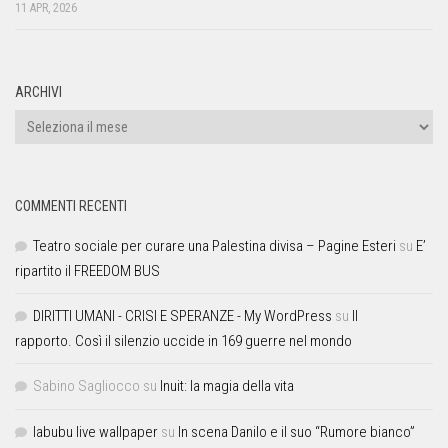
11 APR, 2026
ARCHIVI
COMMENTI RECENTI
Teatro sociale per curare una Palestina divisa – Pagine Esteri
su
E’
ripartito il FREEDOM BUS
DIRITTI UMANI - CRISI E SPERANZE - My WordPress
su
Il
rapporto. Così il silenzio uccide in 169 guerre nel mondo
Sabino Sagliocco
su
Inuit: la magia della vita
labubu live wallpaper
su
In scena Danilo e il suo “Rumore bianco”