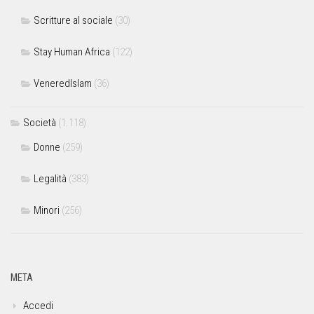
Scritture al sociale
(30)
Stay Human Africa
(122)
VeneredIslam
(36)
Società
(1.118)
Donne
(259)
Legalità
(383)
Minori
(256)
META
Accedi