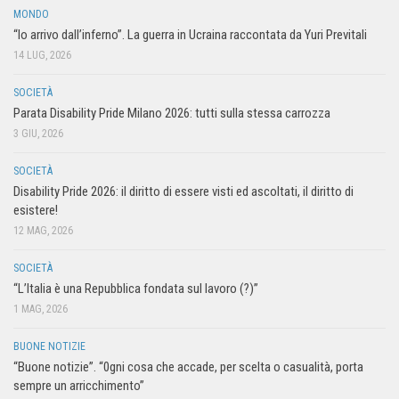
MONDO
“Io arrivo dall’inferno”. La guerra in Ucraina raccontata da Yuri Previtali
14 LUG, 2026
SOCIETÀ
Parata Disability Pride Milano 2026: tutti sulla stessa carrozza
3 GIU, 2026
SOCIETÀ
Disability Pride 2026: il diritto di essere visti ed ascoltati, il diritto di
esistere!
12 MAG, 2026
SOCIETÀ
“L’Italia è una Repubblica fondata sul lavoro (?)”
1 MAG, 2026
BUONE NOTIZIE
“Buone notizie”. “0gni cosa che accade, per scelta o casualità, porta
sempre un arricchimento”