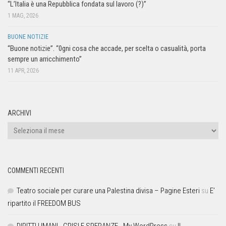
“L’Italia è una Repubblica fondata sul lavoro (?)”
1 MAG, 2026
BUONE NOTIZIE
“Buone notizie”. “0gni cosa che accade, per scelta o casualità, porta
sempre un arricchimento”
11 APR, 2026
ARCHIVI
COMMENTI RECENTI
Teatro sociale per curare una Palestina divisa – Pagine Esteri
su
E’
ripartito il FREEDOM BUS
DIRITTI UMANI - CRISI E SPERANZE - My WordPress
su
Il