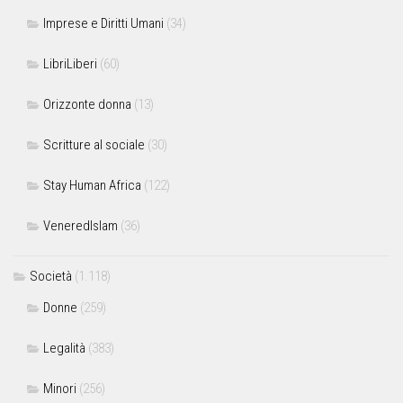
Imprese e Diritti Umani
(34)
LibriLiberi
(60)
Orizzonte donna
(13)
Scritture al sociale
(30)
Stay Human Africa
(122)
VeneredIslam
(36)
Società
(1.118)
Donne
(259)
Legalità
(383)
Minori
(256)