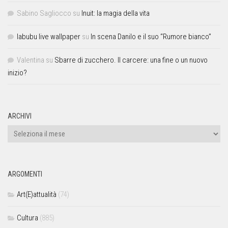
Sabino Sagliocco
su
Inuit: la magia della vita
labubu live wallpaper
su
In scena Danilo e il suo “Rumore bianco”
Valentina
su
Sbarre di zucchero. Il carcere: una fine o un nuovo
inizio?
ARCHIVI
ARGOMENTI
Art(E)attualità
(74)
Cultura
(885)