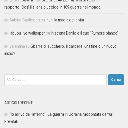
rapporto. Così il silenzio uccide in 169 guerre nel mondo
Sabino Sagliocco
su
Inuit: la magia della vita
labubu live wallpaper
su
In scena Danilo e il suo “Rumore bianco”
Valentina
su
Sbarre di zucchero. Il carcere: una fine o un nuovo
inizio?
ARTICOLI RECENTI
“Io arrivo dall’inferno”. La guerra in Ucraina raccontata da Yuri
Previtali