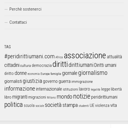
Perchè sostenerci
Contattaci
TAG
associazione
#peridirittiumani.com
attualità
Africa
diritti
dirittiumani
cittadini
Diritti umani
democrazia
cultura
giornalismo
donne
giornale
diritto
Europa
famiglia
economia
giustizia
guerra
giornalisti
governo
immigrazione
informazione
internazionale
lavoro
libertà
legge
istituzioni
legalità
notizie
mondo
migranti
peridirittiumani
libro
migrazioni
Milano
politica
società
stampa
vita
UE
violenza
scuola
sociale
studenti